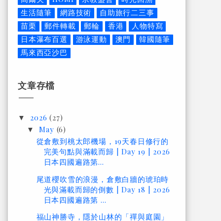
生活隨筆
網路技術
自助旅行二三事
苗栗
郵件轉載
郵輪
香港
人物特寫
日本瀑布百選
游泳運動
澳門
韓國隨筆
馬來西亞沙巴
文章存檔
2026
(27)
▼
May
(6)
▼
從倉敷到桃太郎機場，19天春日修行的
完美句點與滿載而歸 | Day 19 | 2026
日本四國遍路第...
尾道櫻吹雪的浪漫，倉敷白牆的琥珀時
光與滿載而歸的倒數 | Day 18 | 2026
日本四國遍路第 ...
福山神勝寺，隱於山林的「禪與庭園」