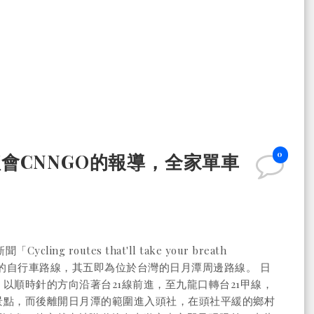
0
身體會CNNGO的報導，全家單車
ling routes that'll take your breath
的自行​​車路線，其五即為位於台灣的日月潭周邊路線。 日
以順時針的方向沿著台21線前進，至九龍口轉台21甲線，
景點，而後離開日月潭的範圍進入頭社，在頭社平緩的鄉村