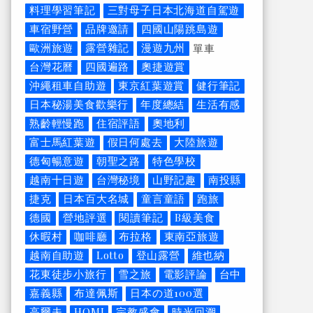
料理學習筆記
三對母子日本北海道自駕遊
車宿野營
品牌邀請
四國山陽跳島遊
歐洲旅遊
露營雜記
漫遊九州
單車
台灣花曆
四國遍路
奧捷遊賞
沖繩租車自助遊
東京紅葉遊賞
健行筆記
日本秘湯美食歡樂行
年度總結
生活有感
熟齡輕慢跑
住宿評語
奧地利
富士馬紅葉遊
假日何處去
大陸旅遊
德匈暢意遊
朝聖之路
特色學校
越南十日遊
台灣秘境
山野記趣
南投縣
捷克
日本百大名城
童言童語
跑旅
德國
營地評選
閱讀筆記
B級美食
休暇村
咖啡廳
布拉格
東南亞旅遊
越南自助遊
Lotto
登山露營
維也納
花東徒步小旅行
雪之旅
電影評論
台中
嘉義縣
布達佩斯
日本の道100選
高爾夫
HOMI
宗教盛會
時光回溯