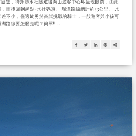
潭挺進，待穿越水社隧道後向山遊客中心即呈現眼前，由此
而後回到起點-水社碼頭。 環潭路線總計約33公里。 此
落差不小，僅適於勇於嘗試挑戰的騎士，一般遊客與小孩可
線要怎麼走呢？簡單!! ...