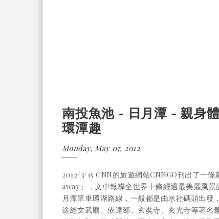
南投魚池 - 日月潭 - 親
環潭趣
Monday, May 07, 2012
2012/3/15 CNN的旅遊網站CNNGO刊出了一條新聞「Cyc
away」，文中報導全世界十條經過最美麗風景
月潭單車環湖路線，一般都是由水社碼頭出發，
途經文武廟、依達邵、玄奘寺、玄光寺等著名