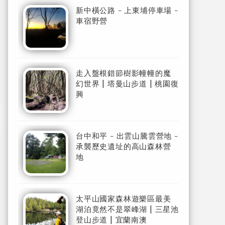
新中橫公路 - 上東埔停車場 -
車宿野營
走入盤根錯節樹影幢幢的魔
幻世界 | 塔曼山步道 | 桃園復
興
台中和平 - 出雲山騰雲營地 -
承襲歷史遺址的高山森林營
地
太平山國家森林遊樂區最美
湖泊竟然不是翠峰湖 | 三星池
登山步道 | 宜蘭南澳