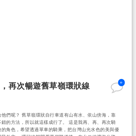
0
聲，再次暢遊舊草嶺環狀線
他們呢？ 舊草嶺環狀自行車道有山有水、依山傍海，靠
錯的方法，所以就這樣成行了。 這是我再、再、再次騎
遊的角色，希望透過單車的騎乘，把台灣山光水色的美與優