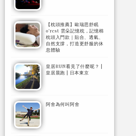
【枕頭推薦】歐瑞思舒眠
o'rest 雲朵記憶枕，記憶棉
枕頭入門款｜貼合、透氣、
自然支撐，打造更舒服的休
息體驗
皇居RUN看見了什麼呢？ |
皇居晨跑 | 日本東京
阿舍為何叫阿舍