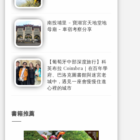
南投埔里 - 寶湖宮天地堂地
母廟 - 車宿考察分享
【葡萄牙中部深度旅行】科
英布拉 Coimbra｜在百年學
府、巴洛克圖書館與迷宮老
城中，遇見一座會慢慢住進
心裡的城市
書籍推薦