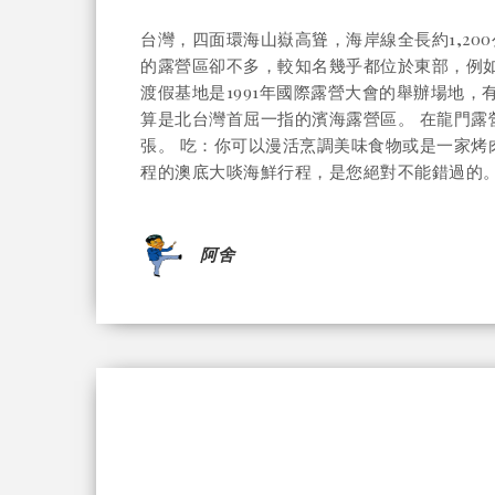
台灣，四面環海山嶽高聳，海岸線全長約1,2
的露營區卻不多，較知名幾乎都位於東部，例
渡假基地是1991年國際露營大會的舉辦場地
算是北台灣首屈一指的濱海露營區。 在龍門露
張。 吃：你可以漫活烹調美味食物或是一家烤
程的澳底大啖海鮮行程，是您絕對不能錯過的。 
阿舍