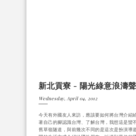
新北貢寮 - 陽光綠意浪濤
Wednesday, April 04, 2012
今天有外國友人來訪，應該要如何將台灣介紹給
著自己的腳認識台灣、了解台灣，我想這是蠻不
舊草嶺隧道，與前幾次不同的是這次是扮演導