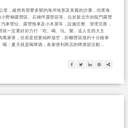
00公里，縱然有那麼多變的海岸地形及美麗的沙灘，但濱海
如小野柳露營區、石梯坪露營區等。位於新北市的龍門露營
，有汽車營位、露營拖車及小木屋等，設施完整、管理完善，
營就一定要好好力行「吃、喝、玩、樂」這人生四大主
肉萬家香，但若是想要純粹放空，距離營區僅約十分鐘車
喝：夏天就是喝啤酒，各家便利商店的啤酒節活動 ...