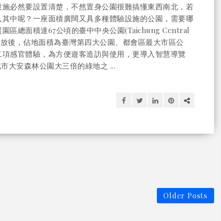
設施必然要設置清楚，不然置身公園很難搞懂東西南北，若
入其中呢？一座面積廣闊又具多種體驗設施的公園，需要哪
積達67公頃的臺中中央公園(Taichung Central
全區開放後，佔地面積為臺灣第四大公園、都會區最大市區公
二項感官體驗，為方便遊客造訪與使用，更導入智慧導覽
大安森林公園大三倍的綠地之 ...
Older Posts