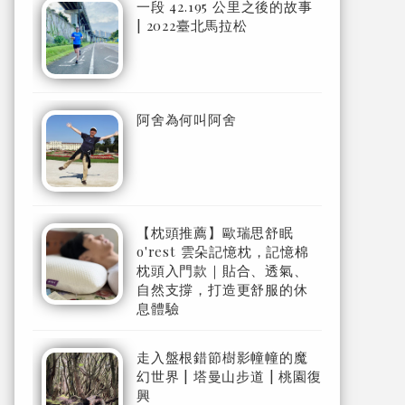
一段 42.195 公里之後的故事
| 2022臺北馬拉松
阿舍為何叫阿舍
【枕頭推薦】歐瑞思舒眠
o'rest 雲朵記憶枕，記憶棉
枕頭入門款｜貼合、透氣、
自然支撐，打造更舒服的休
息體驗
走入盤根錯節樹影幢幢的魔
幻世界 | 塔曼山步道 | 桃園復
興