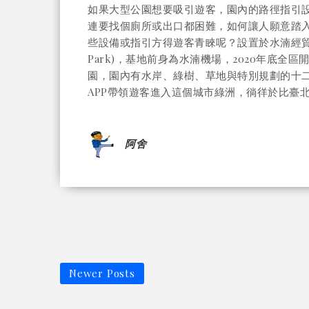
如果大型公園想要吸引遊客，園內的路徑指引
連要找個廁所或出口都困難，如何讓人願意踏
些設備或指引方得遊客青睞呢？設置於水湳經貿園區總面
Park)，基地前身為水湳機場，2020年底
園，園內有水岸、綠樹、草地與特別規劃的十
APP帶領遊客進入這個城市綠洲，徜徉於比臺北市
阿舍
Newer Posts