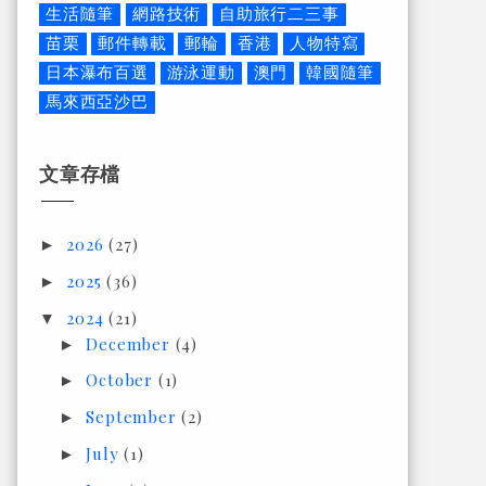
生活隨筆
網路技術
自助旅行二三事
苗栗
郵件轉載
郵輪
香港
人物特寫
日本瀑布百選
游泳運動
澳門
韓國隨筆
馬來西亞沙巴
文章存檔
2026
(27)
►
2025
(36)
►
2024
(21)
▼
December
(4)
►
October
(1)
►
September
(2)
►
July
(1)
►