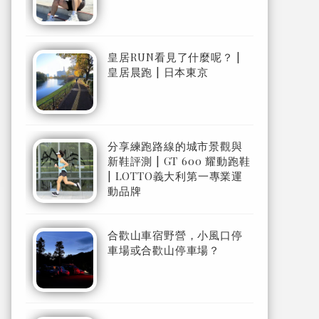
皇居RUN看見了什麼呢？ |
皇居晨跑 | 日本東京
分享練跑路線的城市景觀與
新鞋評測 | GT 600 耀動跑鞋
| LOTTO義大利第一專業運
動品牌
合歡山車宿野營，小風口停
車場或合歡山停車場？