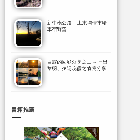
新中橫公路 - 上東埔停車場 -
車宿野營
百露的回顧分享之三 ~ 日出
黎明、夕陽晚霞之情境分享
書籍推薦