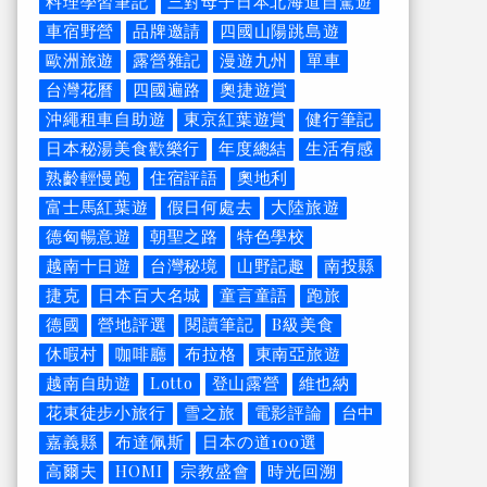
料理學習筆記
三對母子日本北海道自駕遊
車宿野營
品牌邀請
四國山陽跳島遊
歐洲旅遊
露營雜記
漫遊九州
單車
台灣花曆
四國遍路
奧捷遊賞
沖繩租車自助遊
東京紅葉遊賞
健行筆記
日本秘湯美食歡樂行
年度總結
生活有感
熟齡輕慢跑
住宿評語
奧地利
富士馬紅葉遊
假日何處去
大陸旅遊
德匈暢意遊
朝聖之路
特色學校
越南十日遊
台灣秘境
山野記趣
南投縣
捷克
日本百大名城
童言童語
跑旅
德國
營地評選
閱讀筆記
B級美食
休暇村
咖啡廳
布拉格
東南亞旅遊
越南自助遊
Lotto
登山露營
維也納
花東徒步小旅行
雪之旅
電影評論
台中
嘉義縣
布達佩斯
日本の道100選
高爾夫
HOMI
宗教盛會
時光回溯