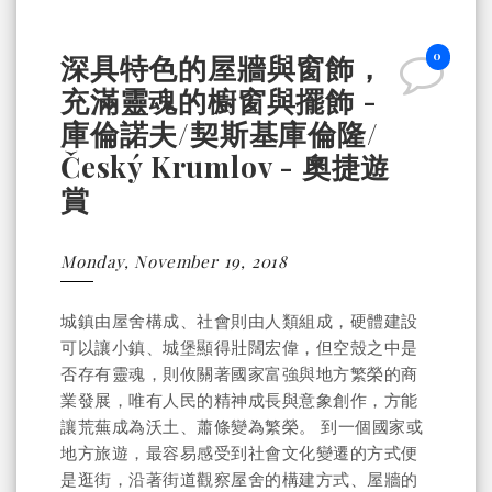
0
深具特色的屋牆與窗飾，
充滿靈魂的櫥窗與擺飾 -
庫倫諾夫/契斯基庫倫隆/
Český Krumlov - 奧捷遊
賞
Monday, November 19, 2018
城鎮由屋舍構成、社會則由人類組成，硬體建設
可以讓小鎮、城堡顯得壯闊宏偉，但空殼之中是
否存有靈魂，則攸關著國家富強與地方繁榮的商
業發展，唯有人民的精神成長與意象創作，方能
讓荒蕪成為沃土、蕭條變為繁榮。 到一個國家或
地方旅遊，最容易感受到社會文化變遷的方式便
是逛街，沿著街道觀察屋舍的構建方式、屋牆的