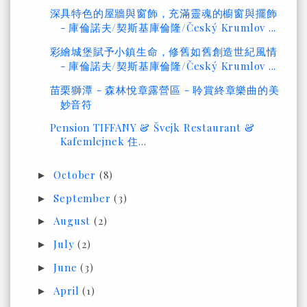
深具特色的屋牆與窗飾，充滿靈魂的櫥窗與擺飾
- 庫倫諾夫/契斯基庫倫隆/Český Krumlov ...
彩繪城堡賦予小鎮生命，修舊如舊創造世紀風情
- 庫倫諾夫/契斯基庫倫隆/Český Krumlov ...
苗栗獅潭 - 森林悅章露營區 - 聆賞終章樂曲的美
妙音符
Pension TIFFANY & Švejk Restaurant &
Kafemlejnek 住...
October
(8)
►
September
(3)
►
August
(2)
►
July
(2)
►
June
(3)
►
April
(1)
►