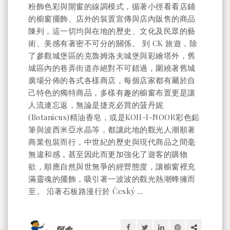
粉飾色彩與開窗的線調模式，循著小徑看看店鋪
的櫥窗擺飾、店外的裝置宣傳與店內販售的商品
陳列，這一切均與在地的歷史、文化及民眾的藝
術、美感有著密不可分的關係。 到 CK 旅遊，除
了參觀城堡區的克魯姆洛夫城堡與彩繪塔外，舊
城區內的巷弄街道亦絕對不可錯過，圍繞著舊城
廣場分佈的各式各樣商店，每個店家都有屬於自
己特色的獨特商品，多樣有趣的櫥窗布置更是讓
人流連忘返，無論是捷克必買的菠丹妮
(Botanicus)精油香皂，或是KOH-I-NOOR彩色鉛
筆與波西米亞水晶等，都讓此地的觀光人潮順著
商業包裝而行，中世紀的歷史與現代商品之間毫
無違和感，甚至因此而更加強化了遊客的購物
欲，順應自然與世無爭的經營態度，讓櫥窗裡充
滿靈魂的擺飾，吸引著一波波的觀光熱潮蜂擁而
至。 沿著石板路漫行於 Český ...
阿舍