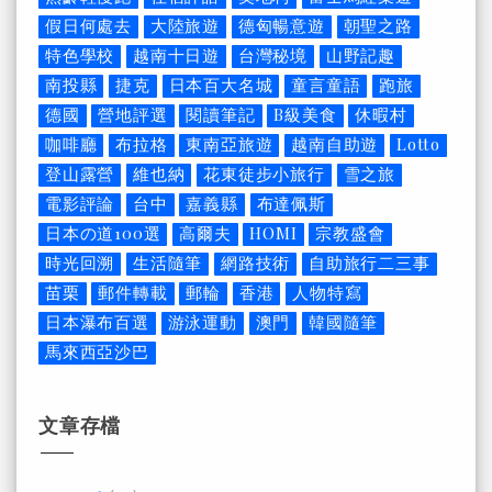
假日何處去
大陸旅遊
德匈暢意遊
朝聖之路
特色學校
越南十日遊
台灣秘境
山野記趣
南投縣
捷克
日本百大名城
童言童語
跑旅
德國
營地評選
閱讀筆記
B級美食
休暇村
咖啡廳
布拉格
東南亞旅遊
越南自助遊
Lotto
登山露營
維也納
花東徒步小旅行
雪之旅
電影評論
台中
嘉義縣
布達佩斯
日本の道100選
高爾夫
HOMI
宗教盛會
時光回溯
生活隨筆
網路技術
自助旅行二三事
苗栗
郵件轉載
郵輪
香港
人物特寫
日本瀑布百選
游泳運動
澳門
韓國隨筆
馬來西亞沙巴
文章存檔