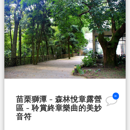
0
苗栗獅潭 - 森林悅章露營
區 - 聆賞終章樂曲的美妙
音符