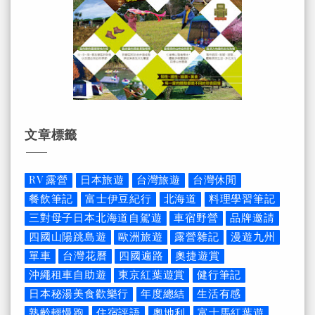
文章標籤
RV 露營
日本旅遊
台灣旅遊
台灣休閒
餐飲筆記
富士伊豆紀行
北海道
料理學習筆記
三對母子日本北海道自駕遊
車宿野營
品牌邀請
四國山陽跳島遊
歐洲旅遊
露營雜記
漫遊九州
單車
台灣花曆
四國遍路
奧捷遊賞
沖繩租車自助遊
東京紅葉遊賞
健行筆記
日本秘湯美食歡樂行
年度總結
生活有感
熟齡輕慢跑
住宿評語
奧地利
富士馬紅葉遊