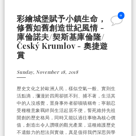
0
彩繪城堡賦予小鎮生命，
修舊如舊創造世紀風情 -
庫倫諾夫/契斯基庫倫隆/
Český Krumlov - 奧捷遊
賞
Sunday, November 18, 2018
歷史文化之於歐洲人民，樣似空氣一般、實則生
活點滴，瀰漫於四周卻抓不到、捕不著，生活其
中的人沒感覺，置身事外者卻嘖嘖稱奇；寧願忍
受種種意象羈絆與生活起居不便，誓死維持先祖
開創的歷史格局，同時又能以過往事物為核心價
值，創造出令人讚嘆的觀光產業，這種維護歷史
不遺餘力的想法與實做，真是值得我們深思與學