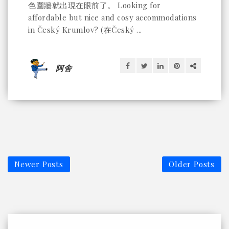
色圍牆就出現在眼前了。 Looking for
affordable but nice and cosy accommodations
in Český Krumlov? (在Český ...
阿舍
Newer Posts
Older Posts