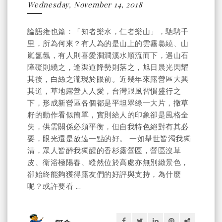
Wednesday, November 14, 2018
論語雍也篇：「知者樂水，仁者樂山」，馳騁千
里，所為何來？有人為的是山上的雲霧裊繞、山
嵐氳氤，有人則喜愛澗澗溪水順流而下，遇山石
障礙則繞之，逢渠道降勢則落之，旭日晨光閃耀
其後，白絲之瀧現於眼前。近幾年來露營區大興
其道，草地露營人人愛，台灣跟風習慣盛行之
下，形成新營區各個都是平坦翠綠一大片，撒草
籽的動作看似簡單，實則給人的印象卻是風格全
失，供需關係必須平衡，但自我特色絕對有其必
要，眼光還是放遠一點的好。 一如舉世皆濁我獨
清，眾人皆醉我獨醒的香杉露營區，營區沒草
皮、衛浴極陽春、縱然位於高處亦無別緻景色，
卻始終能夠獲得露友們的好評與支持，為什麼
呢？或許要看 ...