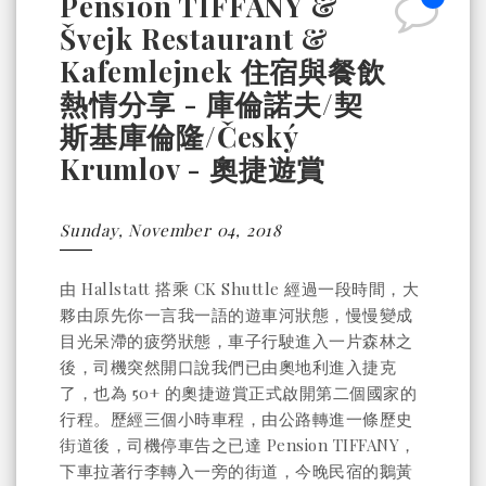
Pension TIFFANY &
Švejk Restaurant &
Kafemlejnek 住宿與餐飲
熱情分享 - 庫倫諾夫/契
斯基庫倫隆/Český
Krumlov - 奧捷遊賞
Sunday, November 04, 2018
由 Hallstatt 搭乘 CK Shuttle 經過一段時間，大
夥由原先你一言我一語的遊車河狀態，慢慢變成
目光呆滯的疲勞狀態，車子行駛進入一片森林之
後，司機突然開口說我們已由奧地利進入捷克
了，也為 50+ 的奧捷遊賞正式啟開第二個國家的
行程。歷經三個小時車程，由公路轉進一條歷史
街道後，司機停車告之已達 Pension TIFFANY，
下車拉著行李轉入一旁的街道，今晚民宿的鵝黃