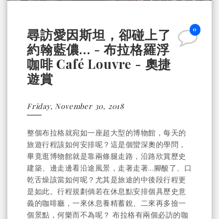
0
尋訪愛因斯坦，卻碰上了
約翰藍儂… - 布拉格羅浮
咖啡 Café Louvre - 奧捷
遊賞
Friday, November 30, 2018
整個布拉格就宛如一座超大型的博物館，每天的
旅遊行程該如何安排呢？這是個蠻深奧的學問，
畢竟逛博物館就是靠兩條腿走路，沿路欣賞歷史
建築、邊走邊看沿途風景，走著走著…腳酸了、口
乾舌燥該當如何呢？尤其是旅途的中後段行程更
是如此。行程規劃倘若在休息點安排個具歷史意
義的咖啡廳，一來休息養精蓄銳、二來再多撿一
個景點，何樂而不為呢？ 布拉格有兩個必訪的咖