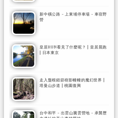
新中橫公路 - 上東埔停車場 - 車宿野
營
皇居RUN看見了什麼呢？ | 皇居晨跑
| 日本東京
走入盤根錯節樹影幢幢的魔幻世界 |
塔曼山步道 | 桃園復興
台中和平 - 出雲山騰雲營地 - 承襲歷