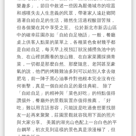
樂趣多」，節目中敘述一些因為厭倦城市的喧囂
和感嘆失去人生意義的民眾，帶著家人遠赴鄉間
過著自給自足的生活，雖然生活過程酸甜苦辣，
但各個樂在其中享受之至。 位於新北市新店山區
中的確幸莊園亦如「自給自足物語」一般，餐廳
桌上供客人點菜的菜單上，各種菜色食材幾乎都
是自給自足，每天早上視預訂狀況捕撈魚池中的
魚、在山裡抓圈養的放山雞、在自家菜圃採摘青
菜，一切都是那麼自然、那麼隨意。老闆甚至豪
氣的說，他們的烤雞雞油多到可以給別人拿去做
肥皂，前一陣子黑心油事件對他根本完全沒有任
何衝擊，真是一個自給自足的最佳典範。 除了
「自給自足」的精神與「菜色好吃」的特點值得
讚揚外，餐廳外的景觀裝置亦值得推薦，「好
吃」難以用言語形容，只能說是吃過會想要找朋
友一起再來聚聚，莊園景觀就容我用下面的照片
與大家分享。 美麗的湖光山色配上一台白色的平
台鋼琴，初次見到這樣的景色真是浪漫極了，但