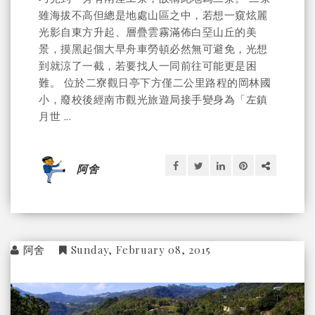
雖海拔不高但總是地處山區之中，若想一窺炫麗
光影自東方升起、層疊雲霧滿佈白堊山丘的美
景，摸黑起個大早舟車勞頓必然無可避免，光想
到就涼了一截，若要找人一同前往可能更是困
難。 位於二寮觀日亭下方僅二公里路程的岡林國
小，廢校後經南市觀光旅遊局接手變身為「左鎮
月世 ...
阿舍
阿舍
Sunday, February 08, 2015