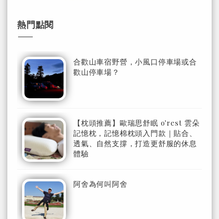
熱門點閱
合歡山車宿野營，小風口停車場或合
歡山停車場？
【枕頭推薦】歐瑞思舒眠 o'rest 雲朵
記憶枕，記憶棉枕頭入門款｜貼合、
透氣、自然支撐，打造更舒服的休息
體驗
阿舍為何叫阿舍