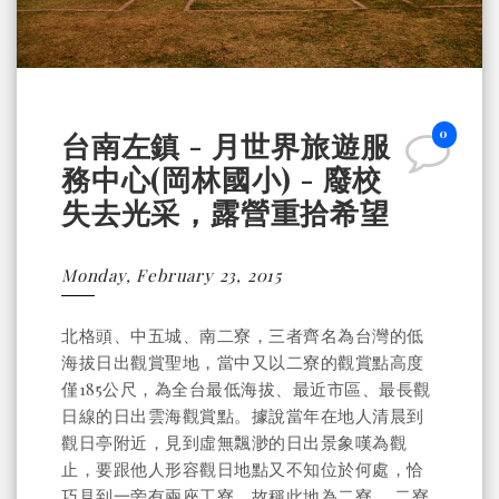
0
台南左鎮 - 月世界旅遊服
務中心(岡林國小) - 廢校
失去光采，露營重拾希望
Monday, February 23, 2015
北格頭、中五城、南二寮，三者齊名為台灣的低
海拔日出觀賞聖地，當中又以二寮的觀賞點高度
僅185公尺，為全台最低海拔、最近市區、最長觀
日線的日出雲海觀賞點。據說當年在地人清晨到
觀日亭附近，見到虛無飄渺的日出景象嘆為觀
止，要跟他人形容觀日地點又不知位於何處，恰
巧見到一旁有兩座工寮，故稱此地為二寮。 二寮