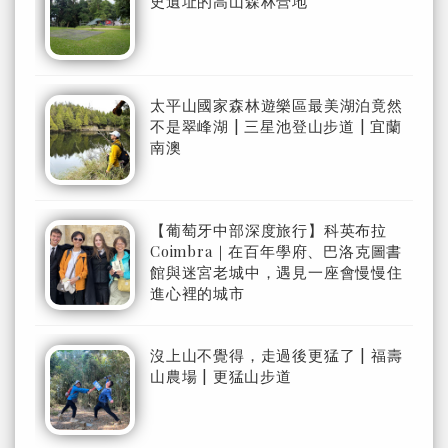
史遺址的高山森林營地
太平山國家森林遊樂區最美湖泊竟然
不是翠峰湖 | 三星池登山步道 | 宜蘭
南澳
【葡萄牙中部深度旅行】科英布拉
Coimbra｜在百年學府、巴洛克圖書
館與迷宮老城中，遇見一座會慢慢住
進心裡的城市
沒上山不覺得，走過後更猛了 | 福壽
山農場 | 更猛山步道