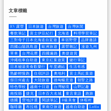
文章標籤
RV 露營
日本旅遊
台灣旅遊
台灣休閒
餐飲筆記
富士伊豆紀行
北海道
料理學習筆記
三對母子日本北海道自駕遊
車宿野營
品牌邀請
四國山陽跳島遊
歐洲旅遊
露營雜記
漫遊九州
單車
台灣花曆
四國遍路
奧捷遊賞
沖繩租車自助遊
東京紅葉遊賞
健行筆記
日本秘湯美食歡樂行
年度總結
生活有感
熟齡輕慢跑
住宿評語
奧地利
富士馬紅葉遊
假日何處去
大陸旅遊
德匈暢意遊
朝聖之路
特色學校
越南十日遊
台灣秘境
山野記趣
南投縣
捷克
日本百大名城
童言童語
跑旅
德國
營地評選
閱讀筆記
B級美食
休暇村
咖啡廳
布拉格
東南亞旅遊
越南自助遊
Lotto