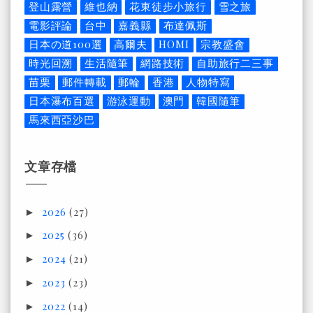
登山露營
維也納
花東徒步小旅行
雪之旅
電影評論
台中
嘉義縣
布達佩斯
日本の道100選
高爾夫
HOMI
宗教盛會
時光回溯
生活隨筆
網路技術
自助旅行二三事
苗栗
郵件轉載
郵輪
香港
人物特寫
日本瀑布百選
游泳運動
澳門
韓國隨筆
馬來西亞沙巴
文章存檔
2026
(27)
►
2025
(36)
►
2024
(21)
►
2023
(23)
►
2022
(14)
►