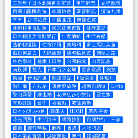
三對母子日本北海道自駕遊
車宿野營
品牌邀請
四國山陽跳島遊
歐洲旅遊
露營雜記
漫遊九州
單車
台灣花曆
四國遍路
奧捷遊賞
沖繩租車自助遊
東京紅葉遊賞
健行筆記
日本秘湯美食歡樂行
年度總結
生活有感
熟齡輕慢跑
住宿評語
奧地利
富士馬紅葉遊
假日何處去
大陸旅遊
德匈暢意遊
朝聖之路
特色學校
越南十日遊
台灣秘境
山野記趣
南投縣
捷克
日本百大名城
童言童語
跑旅
德國
營地評選
閱讀筆記
B級美食
休暇村
咖啡廳
布拉格
東南亞旅遊
越南自助遊
Lotto
登山露營
維也納
花東徒步小旅行
雪之旅
電影評論
台中
嘉義縣
布達佩斯
日本の道100選
高爾夫
HOMI
宗教盛會
時光回溯
生活隨筆
網路技術
自助旅行二三事
苗栗
郵件轉載
郵輪
香港
人物特寫
日本瀑布百選
游泳運動
澳門
韓國隨筆