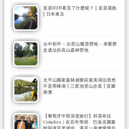
皇居RUN看見了什麼呢？ | 皇居晨跑
| 日本東京
台中和平 - 出雲山騰雲營地 - 承襲歷
史遺址的高山森林營地
太平山國家森林遊樂區最美湖泊竟然
不是翠峰湖 | 三星池登山步道 | 宜蘭
南澳
【葡萄牙中部深度旅行】科英布拉
Coimbra｜在百年學府、巴洛克圖書
館與迷宮老城中，遇見一座會慢慢住