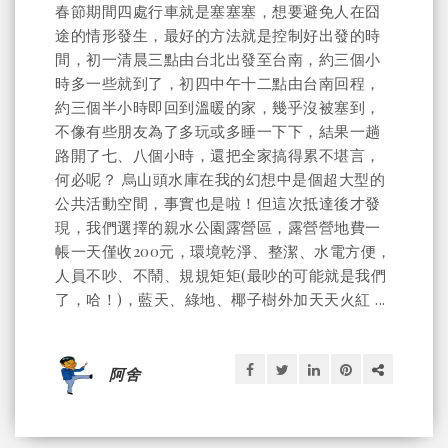
春節期間四處行車就是塞塞塞，想要避免人在囧
途的情形發生，最好的方法就是控制好出發的時
間，初一清晨三點由台北出發至台南，約三個小
時多一些就到了，初四中午十二點由台南回程，
約三個半小時即回到溫暖的家，幾乎沒被塞到，
不像有些朋友為了多玩或多睡一下下，結果一趟
路開了七、八個小時，還把全家搞得累不堪言，
何必呢？ 烏山頭水庫在我的幻想中是個超大型的
公共活動空間，事實也是啦！但這次抵達後才發
現，我們選擇的親水公園露營區，露營營地費一
帳一天僅收200元，環境乾淨、整潔、水電方便，
人員不吵、不鬧、規規矩矩(最吵的可能就是我們
了，哈！)，藍天、綠地、椰子樹外加天天火紅 ...
阿舍