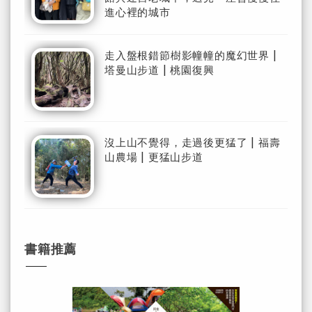
進心裡的城市
走入盤根錯節樹影幢幢的魔幻世界 |
塔曼山步道 | 桃園復興
沒上山不覺得，走過後更猛了 | 福壽
山農場 | 更猛山步道
書籍推薦