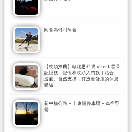
阿舍為何叫阿舍
【枕頭推薦】歐瑞思舒眠 o'rest 雲朵
記憶枕，記憶棉枕頭入門款｜貼合、
透氣、自然支撐，打造更舒服的休息
體驗
新中橫公路 - 上東埔停車場 - 車宿野
營