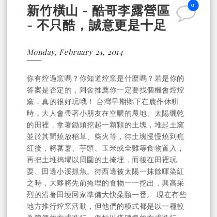
0
新竹橫山 - 酷哥李露營區
- 不只酷，誠意更是十足
Monday, February 24, 2014
你有焢過窯嗎？你知道焢窯是什麼嗎？若是你的
答案是否定的，阿舍推薦你一定要找個機會焢焢
窯，真的很好玩哦！ 台灣早期鄉下在農作休耕
時，大人會帶著小朋友在空曠的農地、太陽曬乾
的田裡，拿著鋤頭挖起一顆顆的土塊，堆起土窯
並於其間燒放稻草、柴火等，待土塊慢慢燒到焦
紅後，將蕃薯、芋頭、玉米或全雞等食物置入，
再把土堆搗塌以周圍的土掩埋，而後在田裡玩
耍、田邊小溪抓魚。待西邊被太陽一抹餘暉染紅
之時，大夥將先前掩埋的食物一一挖出，興高采
烈的沿著田埂回家準備大快朵頤一番。 現在有些
地方推行焢窯活動，但他們的模式都是以一種較