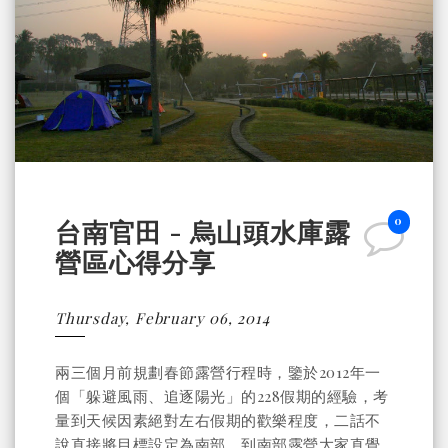
0
台南官田 - 烏山頭水庫露
營區心得分享
Thursday, February 06, 2014
兩三個月前規劃春節露營行程時，鑒於2012年一
個「躲避風雨、追逐陽光」的228假期的經驗，考
量到天候因素絕對左右假期的歡樂程度，二話不
說直接將目標設定為南部。到南部露營大家直覺