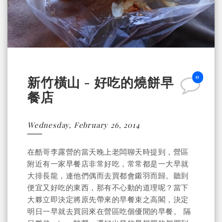
0
新竹橫山 - 好吃的燒餅早
餐店
Wednesday, February 26, 2014
在酷哥李露營的當天晚上老闆聊天時提到，營區
附近有一家早餐店非常好吃，常常都是一大早就
大排長龍，連他們偶而去買都會鎩羽而歸。聽到
便宜又好吃的東西，那有不心動的道理呢？當下
大夥立即決定將原先帶來的早餐束之高閣，決定
明日一早就去買回來在營區吃個優閒的早餐。 隔