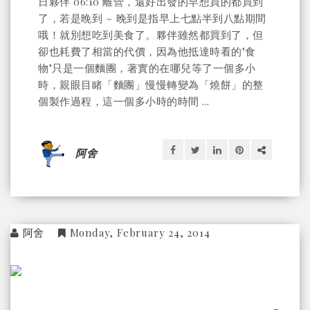
日夥伴 06:10 離營，還好出發的早想買的都買到
了，若是晚到 ~ 晚到是指早上七點半到八點期間
哦！就別想吃到美食了。夥伴雖然都買到了，但
卻也耗費了相當的代價，因為他抵達時看的"食
物"只是一個麵團，著實的在哪兒等了一個多小
時，親眼目睹「麵團」慢慢轉變為「燒餅」的整
個製作過程，這一個多小時的時間 ...
阿舍
阿舍
Monday, February 24, 2014