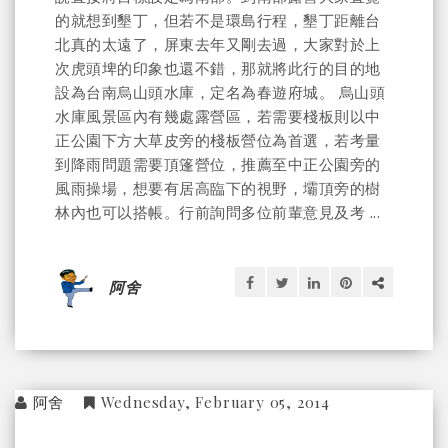
的就想到墾丁，但若不是環島行程，墾丁距離台
北真的太遠了，屏東去年又剛去過，大家對於上
次虎頭埤的印象也還不錯，那就將此行的目的地
設為台南烏山頭水庫，定名為春遊府城。 烏山頭
水庫風景區內有幾處露營區，若需要棧板則以中
正公園下方大草皮旁的棧板營位為首選，若考量
到降雨問題需要頂篷營位，推薦至中正公園旁的
風雨操場，想要有居高臨下的視野，壩頂旁的樹
林內也可以搭帳。行前詢問多位前輩意見及考 ...
阿舍
阿舍
Wednesday, February 05, 2014