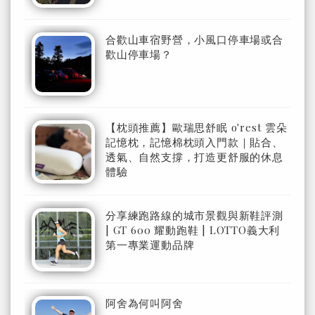
合歡山車宿野營，小風口停車場或合
歡山停車場？
【枕頭推薦】歐瑞思舒眠 o'rest 雲朵
記憶枕，記憶棉枕頭入門款｜貼合、
透氣、自然支撐，打造更舒服的休息
體驗
分享練跑路線的城市景觀與新鞋評測
| GT 600 耀動跑鞋 | LOTTO義大利
第一專業運動品牌
阿舍為何叫阿舍