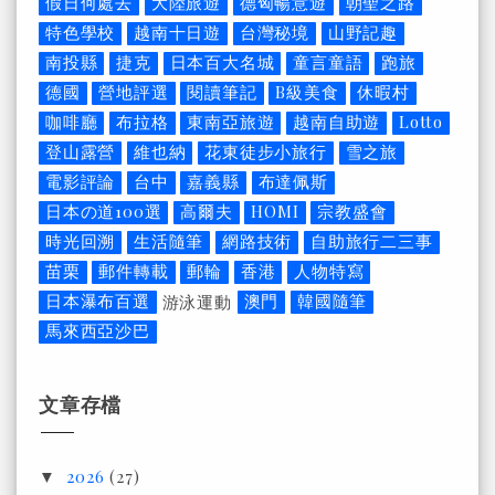
假日何處去
大陸旅遊
德匈暢意遊
朝聖之路
特色學校
越南十日遊
台灣秘境
山野記趣
南投縣
捷克
日本百大名城
童言童語
跑旅
德國
營地評選
閱讀筆記
B級美食
休暇村
咖啡廳
布拉格
東南亞旅遊
越南自助遊
Lotto
登山露營
維也納
花東徒步小旅行
雪之旅
電影評論
台中
嘉義縣
布達佩斯
日本の道100選
高爾夫
HOMI
宗教盛會
時光回溯
生活隨筆
網路技術
自助旅行二三事
苗栗
郵件轉載
郵輪
香港
人物特寫
日本瀑布百選
澳門
韓國隨筆
游泳運動
馬來西亞沙巴
文章存檔
2026
(27)
▼