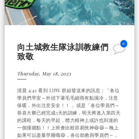
0
向土城救生隊泳訓教練們
致敬
Thursday, May 18, 2023
清晨 4:42 看到 LINE 群組發送來的訊息：「各位
學員們早安～外頭下著毛毛細雨有點濕冷，注意
保暖，外出注意安全！！ 」或是「各位學員們～
恭喜大夥已經完成3天的訓練，明天將進入第四天
的課程，每天的早起，體力精神上或許也到達的
一個撞牆點！！上班會比較容易恍神😆😆～晚上
如果可以盡量早睡哦😄，各位助教與學員們～，