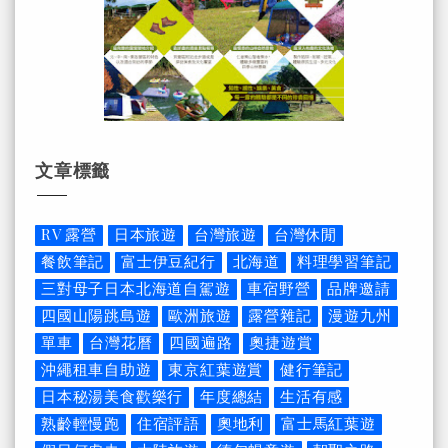
文章標籤
RV 露營
日本旅遊
台灣旅遊
台灣休閒
餐飲筆記
富士伊豆紀行
北海道
料理學習筆記
三對母子日本北海道自駕遊
車宿野營
品牌邀請
四國山陽跳島遊
歐洲旅遊
露營雜記
漫遊九州
單車
台灣花曆
四國遍路
奧捷遊賞
沖繩租車自助遊
東京紅葉遊賞
健行筆記
日本秘湯美食歡樂行
年度總結
生活有感
熟齡輕慢跑
住宿評語
奧地利
富士馬紅葉遊