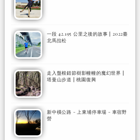
一段 42.195 公里之後的故事 | 2022臺
北馬拉松
走入盤根錯節樹影幢幢的魔幻世界 |
塔曼山步道 | 桃園復興
新中橫公路 - 上東埔停車場 - 車宿野
營