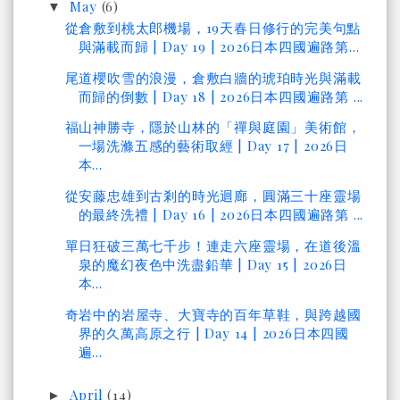
May
(6)
▼
從倉敷到桃太郎機場，19天春日修行的完美句點
與滿載而歸 | Day 19 | 2026日本四國遍路第...
尾道櫻吹雪的浪漫，倉敷白牆的琥珀時光與滿載
而歸的倒數 | Day 18 | 2026日本四國遍路第 ...
福山神勝寺，隱於山林的「禪與庭園」美術館，
一場洗滌五感的藝術取經 | Day 17 | 2026日
本...
從安藤忠雄到古剎的時光迴廊，圓滿三十座靈場
的最終洗禮 | Day 16 | 2026日本四國遍路第 ...
單日狂破三萬七千步！連走六座靈場，在道後溫
泉的魔幻夜色中洗盡鉛華 | Day 15 | 2026日
本...
奇岩中的岩屋寺、大寶寺的百年草鞋，與跨越國
界的久萬高原之行 | Day 14 | 2026日本四國
遍...
April
(14)
►