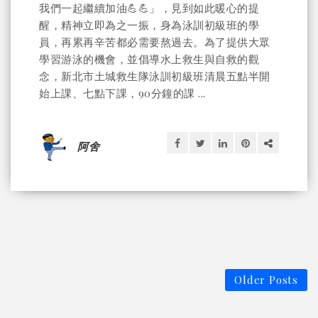
我們一起繼續加油💪💪」，見到如此暖心的提
醒，精神立即為之一振，身為泳訓初級班的學
員，再累再辛苦都必需要熬過去。為了提供大眾
學習游泳的機會，並倡導水上救生與自救的觀
念，新北市土城救生隊泳訓初級班清晨五點半開
始上課、七點下課，90分鐘的課 ...
阿舍
Older Posts