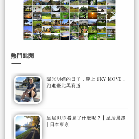
熱門點閱
陽光明媚的日子，穿上 SKY MOVE，
跑進臺北馬賽道
皇居RUN看見了什麼呢？ | 皇居晨跑
| 日本東京