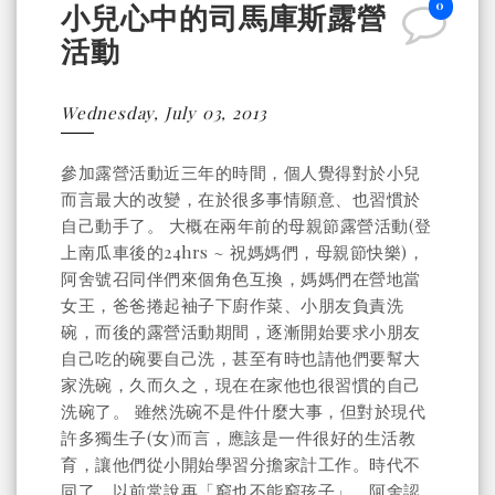
0
小兒心中的司馬庫斯露營
活動
Wednesday, July 03, 2013
參加露營活動近三年的時間，個人覺得對於小兒
而言最大的改變，在於很多事情願意、也習慣於
自己動手了。 大概在兩年前的母親節露營活動(登
上南瓜車後的24hrs ~ 祝媽媽們，母親節快樂)，
阿舍號召同伴們來個角色互換，媽媽們在營地當
女王，爸爸捲起袖子下廚作菜、小朋友負責洗
碗，而後的露營活動期間，逐漸開始要求小朋友
自己吃的碗要自己洗，甚至有時也請他們要幫大
家洗碗，久而久之，現在在家他也很習慣的自己
洗碗了。 雖然洗碗不是件什麼大事，但對於現代
許多獨生子(女)而言，應該是一件很好的生活教
育，讓他們從小開始學習分擔家計工作。時代不
同了，以前常說再「窮也不能窮孩子」，阿舍認