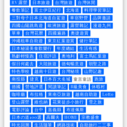
RV 露營
日本旅遊
台灣旅遊
台灣休閒
餐飲筆記
富士伊豆紀行
北海道
料理學習筆記
三對母子日本北海道自駕遊
車宿野營
品牌邀請
四國山陽跳島遊
歐洲旅遊
露營雜記
漫遊九州
單車
台灣花曆
四國遍路
奧捷遊賞
沖繩租車自助遊
東京紅葉遊賞
健行筆記
日本秘湯美食歡樂行
年度總結
生活有感
熟齡輕慢跑
住宿評語
奧地利
富士馬紅葉遊
假日何處去
大陸旅遊
德匈暢意遊
朝聖之路
特色學校
越南十日遊
台灣秘境
山野記趣
南投縣
捷克
日本百大名城
跑旅
童言童語
德國
營地評選
閱讀筆記
B級美食
休暇村
咖啡廳
布拉格
東南亞旅遊
越南自助遊
Lotto
登山露營
維也納
花東徒步小旅行
雪之旅
電影評論
台中
嘉義縣
布達佩斯
日本の道100選
高爾夫
HOMI
宗教盛會
時光回溯
生活隨筆
網路技術
自助旅行二三事