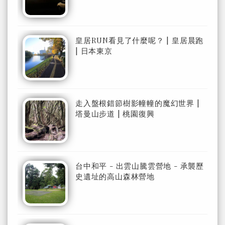
皇居RUN看見了什麼呢？ | 皇居晨跑
| 日本東京
走入盤根錯節樹影幢幢的魔幻世界 |
塔曼山步道 | 桃園復興
台中和平 - 出雲山騰雲營地 - 承襲歷
史遺址的高山森林營地