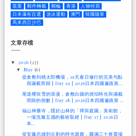
苗栗
郵件轉載
郵輪
香港
人物特寫
日本瀑布百選
游泳運動
澳門
韓國隨筆
馬來西亞沙巴
文章存檔
2026
(27)
▼
May
(6)
▼
從倉敷到桃太郎機場，19天春日修行的完美句點
與滿載而歸 | Day 19 | 2026日本四國遍路第...
尾道櫻吹雪的浪漫，倉敷白牆的琥珀時光與滿載
而歸的倒數 | Day 18 | 2026日本四國遍路第 ...
福山神勝寺，隱於山林的「禪與庭園」美術館，
一場洗滌五感的藝術取經 | Day 17 | 2026日
本...
從安藤忠雄到古剎的時光迴廊，圓滿三十座靈場