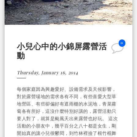
0
小兒心中的小錦屏露營活
動
Thursday, January 16, 2014
每個家庭因為興趣愛好、設備需求及天候影響，
對於露營場地的需求各有不同，有些喜愛大型草
地營區、有些卻偏好有遮雨棚的水泥地，青菜蘿
蔔各有所好，這沒什麼特別好講的，露營活動只
要人對了，就算是颱風天出來露營也好玩。 這次
活動的小朋友中，幾乎百分之八十都是女生，剛
開始真的讓小兒很鬱悶，到竹林裡撿了根竹棍舞