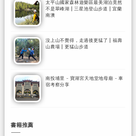
太平山國家森林遊樂區最美湖泊竟然
不是翠峰湖 | 三星池登山步道 | 宜蘭
南澳
沒上山不覺得，走過後更猛了 | 福壽
山農場 | 更猛山步道
南投埔里 - 寶湖宮天地堂地母廟 - 車
宿考察分享
書籍推薦