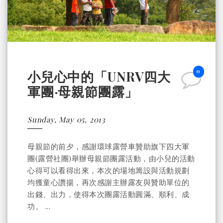
0
小兒心中的「UNRV四大
軍團‧母親節團露」
Sunday, May 05, 2013
母親節的前夕，感謝環球露營車贊助旗下四大軍
團(露營社團)舉辦母親節團露活動，由小兒的活動
心得可以看得出來，本次的場地籌設與活動規劃
均獲童心讚揚，再次感謝主辦露友與贊助單位的
出錢、出力，使得本次團露活動圓滿、順利、成
功。 ...