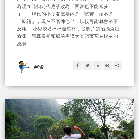
為現在這個時代應該改為「再富也不能富孩
子」，現代的小朋友需要的是「吃苦」而不是
「吃補」，現在不磨練他們，以後可能就會來不
及哦！ 小兒咬著棒棒糖劈材，從照片的拍攝角度
看來，還真像斧頭幫的黑道大哥叼著菸在砍材的
感覺 ...
阿舍