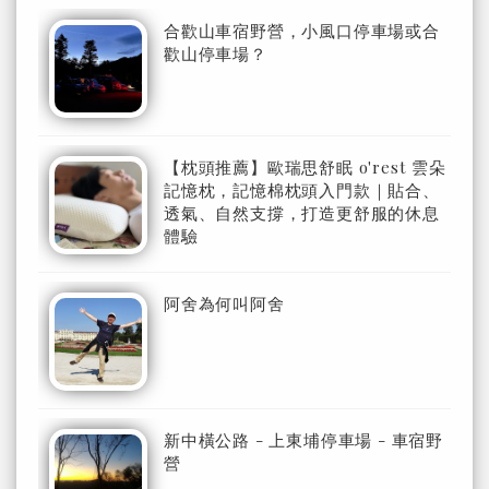
合歡山車宿野營，小風口停車場或合
歡山停車場？
【枕頭推薦】歐瑞思舒眠 o'rest 雲朵
記憶枕，記憶棉枕頭入門款｜貼合、
透氣、自然支撐，打造更舒服的休息
體驗
阿舍為何叫阿舍
新中橫公路 - 上東埔停車場 - 車宿野
營