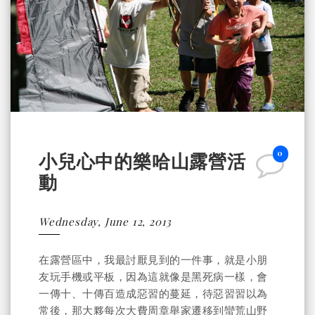
0
小兒心中的樂哈山露營活
動
Wednesday, June 12, 2013
在露營區中，我最討厭見到的一件事，就是小朋
友玩手機或平板，因為這就像是黑死病一樣，會
一傳十、十傳百造成惡習的蔓延，待惡習習以為
常後，那大夥每次大費周章舉家遷移到蠻荒山野