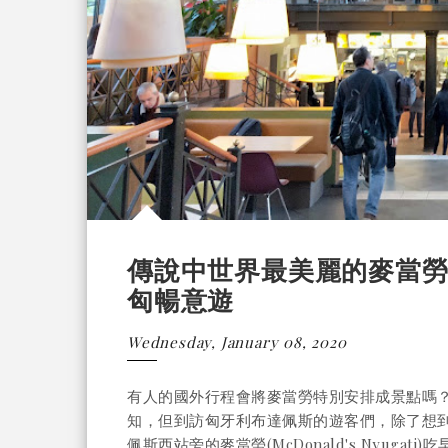
傳說中世界最美麗的麥當勞 - Mc
匈暢意遊
Wednesday, January 08, 2020
有人的國外行程會將麥當勞特別安排成景點嗎
知，但到訪匈牙利布達佩斯的遊客們，除了想到紐約咖
佩斯西站旁的麥當勞(McDonald's Nyug