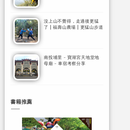
沒上山不覺得，走過後更猛
了 | 福壽山農場 | 更猛山步道
南投埔里 - 寶湖宮天地堂地
母廟 - 車宿考察分享
書籍推薦