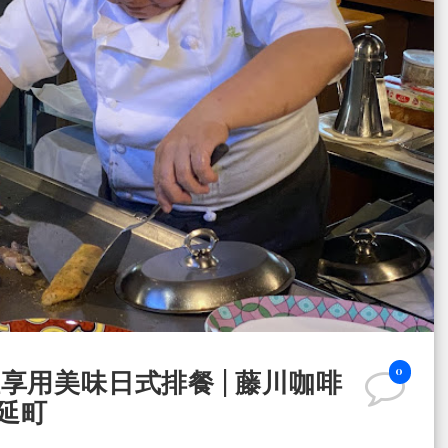
0
用美味日式排餐 | 藤川咖啡
身延町