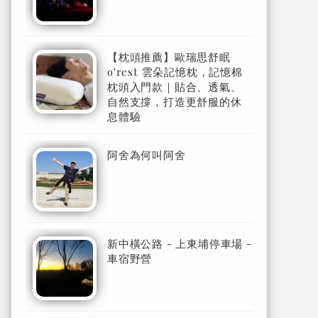
【枕頭推薦】歐瑞思舒眠
o'rest 雲朵記憶枕，記憶棉
枕頭入門款｜貼合、透氣、
自然支撐，打造更舒服的休
息體驗
阿舍為何叫阿舍
新中橫公路 - 上東埔停車場 -
車宿野營