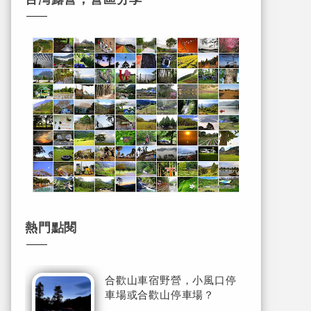
熱門點閱
合歡山車宿野營，小風口停
車場或合歡山停車場？