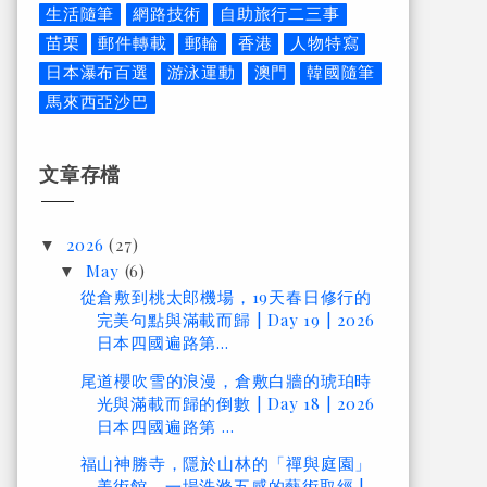
生活隨筆
網路技術
自助旅行二三事
苗栗
郵件轉載
郵輪
香港
人物特寫
日本瀑布百選
游泳運動
澳門
韓國隨筆
馬來西亞沙巴
文章存檔
2026
(27)
▼
May
(6)
▼
從倉敷到桃太郎機場，19天春日修行的
完美句點與滿載而歸 | Day 19 | 2026
日本四國遍路第...
尾道櫻吹雪的浪漫，倉敷白牆的琥珀時
光與滿載而歸的倒數 | Day 18 | 2026
日本四國遍路第 ...
福山神勝寺，隱於山林的「禪與庭園」
美術館，一場洗滌五感的藝術取經 |