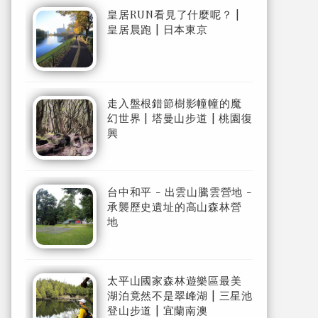
皇居RUN看見了什麼呢？ |
皇居晨跑 | 日本東京
走入盤根錯節樹影幢幢的魔
幻世界 | 塔曼山步道 | 桃園復
興
台中和平 - 出雲山騰雲營地 -
承襲歷史遺址的高山森林營
地
太平山國家森林遊樂區最美
湖泊竟然不是翠峰湖 | 三星池
登山步道 | 宜蘭南澳