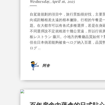
Wednesday, April 16, 2025
自駕遊規劃的項目中，旅行景點很好找，主要
向或距離相差太遠的根本撇除。行程的午餐是
題。在大都市可以有各式多種選擇，若是在身延
不同選擇說不定就相差十幾公里遠，所以行前
板レストラン 藤川。小地方的餐廳品質如何？
但在日本倘若能夠被食べログ納入百選，品質勢
ログ ...
阿舍
百年房舍內蘊含的日式貼心