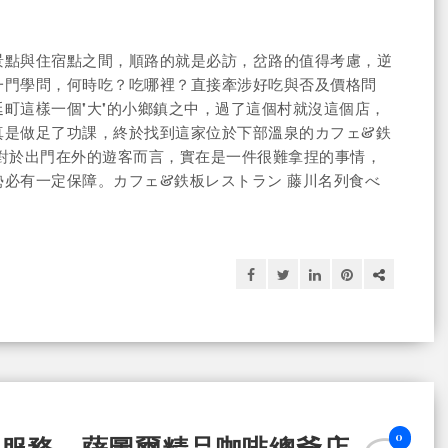
景點與住宿點之間，順路的就是必訪，岔路的值得考慮，逆
一門學問，何時吃？吃哪裡？直接牽涉好吃與否及價格問
町這樣一個"大"的小鄉鎮之中，過了這個村就沒這個店，
真是做足了功課，終於找到這家位於下部溫泉的カフェ&鉄
對於出門在外的遊客而言，實在是一件很難拿捏的事情，
必有一定保障。カフェ&鉄板レストラン 藤川名列食べ
0
服務 - 薩圖爾精品咖啡總爺店