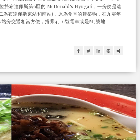
 位於布達佩斯第6區的 McDonald's Nyugati，一旁便是這
二為布達佩斯東站和南站)，原為食堂的建築物，在九零年
站旁交通相當方便，搭乘4、6號電車或是M3號地