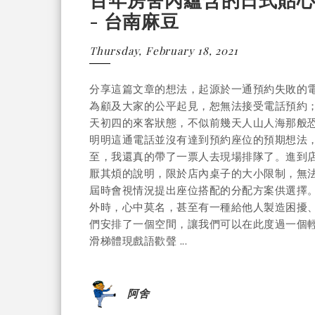
- 台南麻豆
Thursday, February 18, 2021
分享這篇文章的想法，起源於一通預約失敗的
為顧及大家的公平起見，恕無法接受電話預約
天初四的來客狀態，不似前幾天人山人海那般
明明這通電話並沒有達到預約座位的預期想法
至，我還真的帶了一票人去現場排隊了。進到店
厭其煩的說明，限於店內桌子的大小限制，無
屆時會視情況提出座位搭配的分配方案供選擇
外時，心中莫名，甚至有一種給他人製造困擾
們安排了一個空間，讓我們可以在此度過一個
滑梯體現戲語歡聲 ...
阿舍