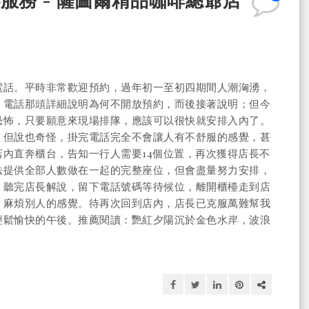
電話。平時非常歡迎預約，過年初一至初四期間人潮洶湧，
；電話那頭詳細說明為何不開放預約，而後接著說明；但今
恐怖，只要願意來現場排隊，應該可以很快就安排入內了。
，但說也奇怪，掛完電話完全不會讓人有不舒服的感覺，甚
內直奔櫃台，告知一行人需要14個位置，再次獲得店長不
法提供全部人數做在一起的完整座位，但會盡量努力安排，
。聽完店長解說，留下電話號碼等待候位，離開櫃檯走到店
、麻煩別人的感覺。待再次回到店內，店長已克服萬難幫我
輕鬆愉快的午後。推薦閱讀：艷紅夕陽沉於金色水岸，波浪