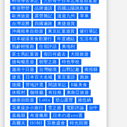
料理學習筆記
三對母子日本北海道自駕遊
車宿野營
品牌邀請
四國山陽跳島遊
歐洲旅遊
露營雜記
漫遊九州
單車
台灣花曆
四國遍路
奧捷遊賞
沖繩租車自助遊
東京紅葉遊賞
健行筆記
日本秘湯美食歡樂行
年度總結
生活有感
熟齡輕慢跑
住宿評語
奧地利
富士馬紅葉遊
假日何處去
大陸旅遊
德匈暢意遊
朝聖之路
特色學校
越南十日遊
台灣秘境
山野記趣
南投縣
捷克
日本百大名城
童言童語
跑旅
德國
營地評選
閱讀筆記
B級美食
休暇村
咖啡廳
布拉格
東南亞旅遊
越南自助遊
Lotto
登山露營
維也納
花東徒步小旅行
雪之旅
電影評論
台中
嘉義縣
布達佩斯
日本の道100選
高爾夫
HOMI
宗教盛會
時光回溯