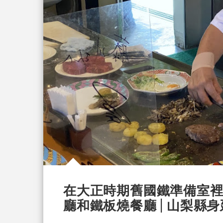
在大正時期舊國鐵準備室裡享
廳和鐵板燒餐廳 | 山梨縣