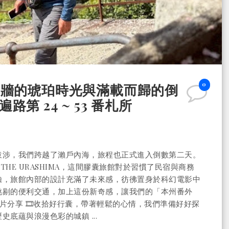
0
白牆的琥珀時光與滿載而歸的倒
四國遍路第 24 ~ 53 番札所
跋涉，我們跨越了瀨戶內海，旅程也正式進入倒數第二天。
N THE URASHIMA，這間膠囊旅館對於習慣了民宿與商務
驗，旅館內部的設計充滿了未來感，彷彿置身於科幻電影中
挑剔的便利交通，加上這份新奇感，讓我們的「本州番外
e 影片分享 🎞️收拾好行囊，帶著輕鬆的心情，我們準備好好探
底蘊與浪漫色彩的城鎮 ...