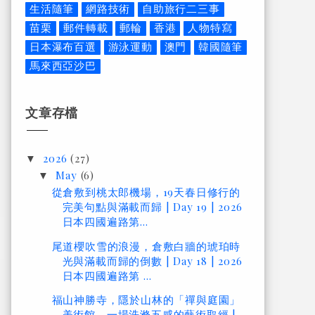
生活隨筆
網路技術
自助旅行二三事
苗栗
郵件轉載
郵輪
香港
人物特寫
日本瀑布百選
游泳運動
澳門
韓國隨筆
馬來西亞沙巴
文章存檔
2026
(27)
▼
May
(6)
▼
從倉敷到桃太郎機場，19天春日修行的
完美句點與滿載而歸 | Day 19 | 2026
日本四國遍路第...
尾道櫻吹雪的浪漫，倉敷白牆的琥珀時
光與滿載而歸的倒數 | Day 18 | 2026
日本四國遍路第 ...
福山神勝寺，隱於山林的「禪與庭園」
美術館，一場洗滌五感的藝術取經 |