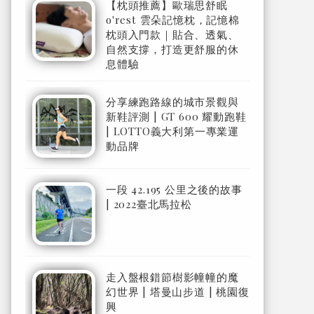
【枕頭推薦】歐瑞思舒眠
o'rest 雲朵記憶枕，記憶棉
枕頭入門款｜貼合、透氣、
自然支撐，打造更舒服的休
息體驗
分享練跑路線的城市景觀與
新鞋評測 | GT 600 耀動跑鞋
| LOTTO義大利第一專業運
動品牌
一段 42.195 公里之後的故事
| 2022臺北馬拉松
走入盤根錯節樹影幢幢的魔
幻世界 | 塔曼山步道 | 桃園復
興