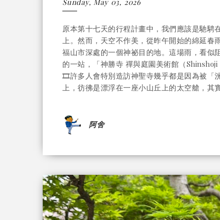
Sunday, May 03, 2026
原本第十七天的行程計畫中，我們應該是馳騁在
上。然而，天空不作美，從昨午開始的綿延春
福山市深處的一個神祕目的地。這場雨，看似
的一站，「神勝寺 禪與庭園美術館（Shinshoji Zen
🎞️許多人會特別造訪神聖寺幾乎都是因為被
上，彷彿是漂浮在一座小山丘上的太空艙，其實這是
阿舍