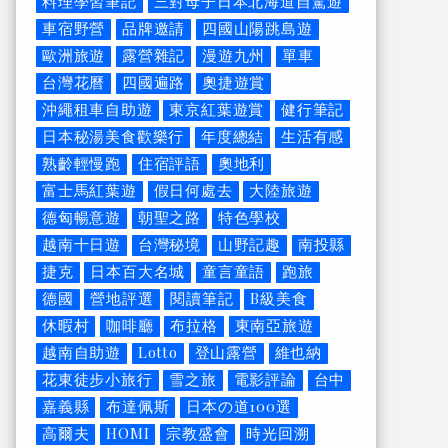
料理學習筆記
三對母子日本北海道自駕遊
車宿野營
品牌邀請
四國山陽跳島遊
歐洲旅遊
露營雜記
漫遊九州
單車
台灣花曆
四國遍路
奧捷遊賞
沖繩租車自助遊
東京紅葉遊賞
健行筆記
日本秘湯美食歡樂行
年度總結
生活有感
熟齡輕慢跑
住宿評語
奧地利
富士馬紅葉遊
假日何處去
大陸旅遊
德匈暢意遊
朝聖之路
特色學校
越南十日遊
台灣秘境
山野記趣
南投縣
捷克
日本百大名城
童言童語
跑旅
德國
營地評選
閱讀筆記
B級美食
休暇村
咖啡廳
布拉格
東南亞旅遊
越南自助遊
Lotto
登山露營
維也納
花東徒步小旅行
雪之旅
電影評論
台中
嘉義縣
布達佩斯
日本の道100選
高爾夫
HOMI
宗教盛會
時光回溯