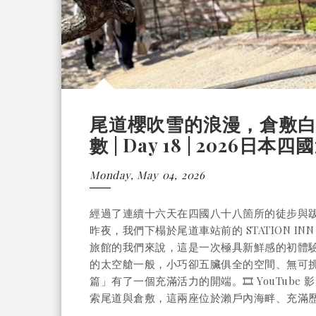
尾道櫻吹雪的浪漫，倉敷
數 | Day 18 | 2026日本
Monday, May 04, 2026
經過了連續十六天在四國八十八箇所的徒步與
昨夜，我們下榻於尾道車站前的 STATION IN
旅館的我們來說，這是一次極具新鮮感的初體
的太空艙一般，小巧卻五臟俱全的空間、無可
篇」有了一個充滿活力的開端。🎞️ YouTub
索尾道與倉敷，這兩座位於瀨戶內海畔、充滿歷史