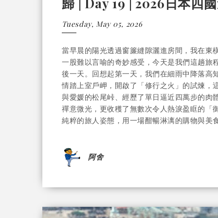
歸 | Day 19 | 2026日本
Tuesday, May 05, 2026
當早晨的陽光透過窗簾縫隙灑進房間，我在東橫
一股難以言喻的奇妙感受，今天是我們這趟旅程
後一天。回想起第一天，我們在細雨中降落高
情踏上室戶岬，開啟了「修行之火」的試煉，這
與愛媛的松尾峠、經歷了單日逼近四萬步的肉
禪意微光，更收穫了無數次令人熱淚盈眶的「
純粹的旅人姿態，用一場酣暢淋漓的購物與美食，
阿舍