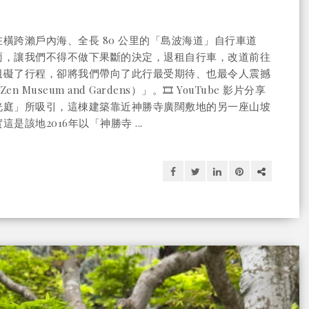
橫跨瀨戶內海、全長 80 公里的「島波海道」自行車道
雨，讓我們不得不做下果斷的決定，退租自行車，改道前往
阻礙了行程，卻將我們帶向了此行最受期待、也最令人震撼
 Museum and Gardens）」。🎞️ YouTube 影片分享
「洸庭」所吸引，這棟建築靠近神勝寺廣闊敷地的另一座山坡
該地2016年以「神勝寺 ...