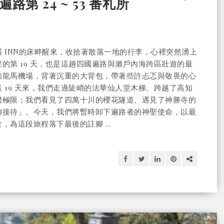
四國遍路第 24 ~ 53 番札所
 INN的床畔醒來，收拾著散落一地的行李，心裡突然湧上
的第 19 天，也是這趟四國遍路與瀨戶內海跨區壯遊的最
知龍馬機場，背著沉重的大背包，帶著些許忐忑與敬畏的心
 19 天來，我們走過陡峭的法華仙人堂木梯、跨越了高知
體極限；我們看見了四萬十川的櫻花隧道、遇見了神勝寺的
御接待」。今天，我們將暫時卸下遍路者的神聖使命，以最
為這段旅程落下最後的註腳 ...