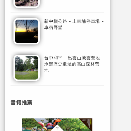
新中橫公路 - 上東埔停車場 -
車宿野營
台中和平 - 出雲山騰雲營地 -
承襲歷史遺址的高山森林營
地
書籍推薦