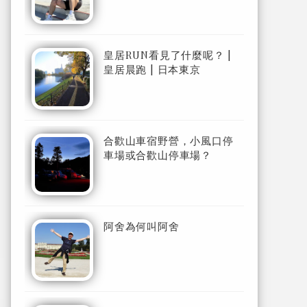
皇居RUN看見了什麼呢？ |
皇居晨跑 | 日本東京
合歡山車宿野營，小風口停
車場或合歡山停車場？
阿舍為何叫阿舍