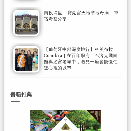
南投埔里 - 寶湖宮天地堂地母廟 - 車
宿考察分享
【葡萄牙中部深度旅行】科英布拉
Coimbra｜在百年學府、巴洛克圖書
館與迷宮老城中，遇見一座會慢慢住
進心裡的城市
書籍推薦