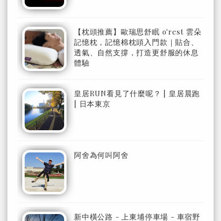
【枕頭推薦】歐瑞思舒眠 o'rest 雲朵
記憶枕，記憶棉枕頭入門款｜貼合、
透氣、自然支撐，打造更舒服的休息
體驗
皇居RUN看見了什麼呢？ | 皇居晨跑
| 日本東京
阿舍為何叫阿舍
新中橫公路 - 上東埔停車場 - 車宿野