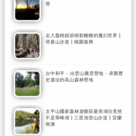
營
走入盤根錯節樹影幢幢的魔幻世界 |
塔曼山步道 | 桃園復興
台中和平 - 出雲山騰雲營地 - 承襲歷
史遺址的高山森林營地
太平山國家森林遊樂區最美湖泊竟然
不是翠峰湖 | 三星池登山步道 | 宜蘭
南澳