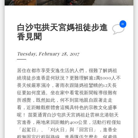
0
白沙屯拱天宮媽祖徒步進
香見聞
Tuesday, February 28, 2017
居住在都市享受安逸生活的人們，很難了解媽祖
繞境徒步進香是何狀況？更難理解逾2萬5000人不
畏天候嚴寒濕冷，著雨衣跟隨媽祖鑾轎的12天長
征要如何度過。坐在家中看電視新聞報導很難有
所感覺，既然如此，何不到當地親自跟著走走
看，近距離觀察體會這獨具特色的宗教文化盛事
呢！ 苗栗通霄白沙屯拱天宮媽祖赴雲林北港朝天
宮進香，兩地來回距離約400公里，活動行程僅知
「起駕日」、「刈火日」與「回宮日」，進香全
程無固定行程與路線，進香隊伍怎麼走、何處停