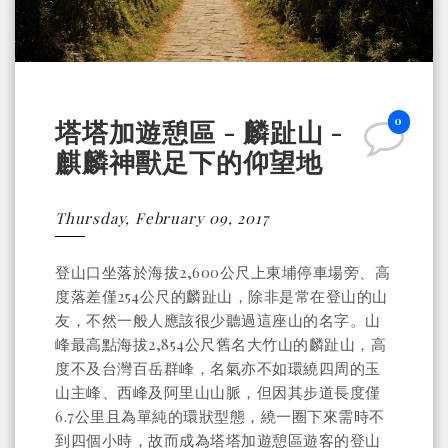
0
塔塔加遊憩區 - 麟趾山 -
麒麟神獸足下的仰望地
Thursday, February 09, 2017
登山口坐落於海拔2,600公尺上東埔停車場旁、高
度落差僅254公尺的麟趾山，除非是常在登山的山
友，不然一般人應該很少聽過這座山的名字。山
峰最高點海拔2,854公尺舊名大竹山的麟趾山，高
度不及台灣百岳群峰，名氣亦不如環繞四周的玉
山主峰、西峰及阿里山山脈，但因其步道長度僅
6.7公里且為單純的環狀型態，繞一圈下來需時不
到四個小時，故而成為塔塔加遊憩區遊客的登山