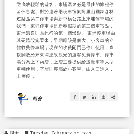
徹底放輕鬆的遊客，東埔溫泉必是最佳的旅程停
留休息處。對於連著兩晚車宿於阿里山國家森林
遊樂區第二停車場與新中橫公路上東埔停車場的
我們，東埔停車場是新春假期的第三個車宿點，
東埔溫泉則為此行的第一個澡點。 東埔停車場由
其硬體設施看來，早期應該是個大、小客車的立
體收費停車場，現在的收費閘門已停止使用，直
接開放給來東埔溫泉觀光的遊客免費停車。停車
場分為上下兩層，上層主要提供給遊覽車等大型
車輛使用，下層則專屬於小客車。由入口進入，
上層停 ...
阿舍
阿舍
Tuesday, February 07, 2017