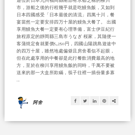
市，游船之後的行程幾乎就是吃鰻魚飯，又如到
日本四國感受「日本最後的清流」四萬十川，餐
宴當然一定要安排四万十屋的鰻魚大餐了。 出國
享用鰻魚大餐一定要有心理準備，富士伊豆紀行
旅程原定的靜岡縣三島市うなぎ 桜家，其隨便一
客蒲焼定食就要價5,250円，四國山陽跳島遊途中
的四万十屋，雖然地處偏僻且房舍看似不起眼，
但在此處享用的中餐卻是此行餐飲消費最高的地
方，至於在柳川享用鰻魚飯的同時，千萬不要被
送來的那一大盒所欺瞞，筷子往裡一插份量多寡
...
阿舍