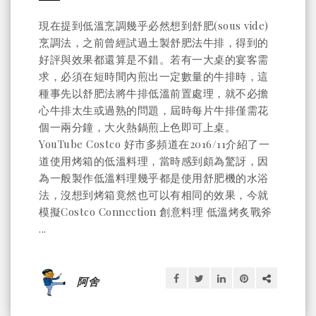
現在提到低溫烹調幾乎必然想到舒肥(sous vide)
烹調法，之前曾經試過土製舒肥法牛排，得到的
好評與效果都還算是不錯。若有一大桌的宴客需
求，必須在短時間內煎出一定數量的牛排時，這
種事先以舒肥法將牛排低溫前置處理，就不必擔
心牛排太生或過熟的問題，屆時每片牛排僅需花
個一兩分鐘，大火熱鍋煎上色即可上桌。
YouTube Costco 好市多頻道在2016/11介紹了一
道使用烤箱的低溫料理，當時感到頗為驚訝，因
為一般製作低溫料理幾乎都是使用舒肥機的水浴
法，沒想到烤箱竟然也可以有相同的效果，今就
模擬Costco Connection 創意料理 低溫烤炙戰斧
...
阿舍