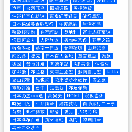
四國山陽跳島遊
歐洲旅遊
露營雜記
漫遊九州
單車
台灣花曆
四國遍路
奧捷遊賞
沖繩租車自助遊
東京紅葉遊賞
健行筆記
日本秘湯美食歡樂行
年度總結
生活有感
熟齡輕慢跑
住宿評語
奧地利
富士馬紅葉遊
假日何處去
大陸旅遊
德匈暢意遊
朝聖之路
特色學校
越南十日遊
台灣秘境
山野記趣
南投縣
捷克
日本百大名城
童言童語
跑旅
德國
營地評選
閱讀筆記
B級美食
休暇村
咖啡廳
布拉格
東南亞旅遊
越南自助遊
Lotto
登山露營
維也納
花東徒步小旅行
雪之旅
電影評論
台中
嘉義縣
布達佩斯
日本の道100選
高爾夫
HOMI
宗教盛會
時光回溯
生活隨筆
網路技術
自助旅行二三事
苗栗
郵件轉載
郵輪
香港
人物特寫
日本瀑布百選
游泳運動
澳門
韓國隨筆
馬來西亞沙巴