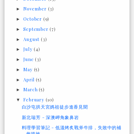
November
(3)
►
October
(9)
►
September
(7)
►
August
(3)
►
July
(4)
►
June
(3)
►
May
(5)
►
April
(5)
►
March
(5)
►
February
(10)
▼
白沙屯拱天宮媽祖徒步進香見聞
新北瑞芳 - 深澳岬角象鼻岩
料理學習筆記 - 低溫烤炙戰斧牛排，失敗中的補
救措施