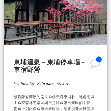
0
東埔溫泉 - 東埔停車場 -
車宿野營
Wednesday, February 08, 2017
緊臨陳有蘭溪的南投縣信義鄉東埔村，地處阿里
山國家森林遊樂區與日月潭國家風景區的中點，
暢遊上列兩個國家級景區後，想要洗滌旅行塵埃