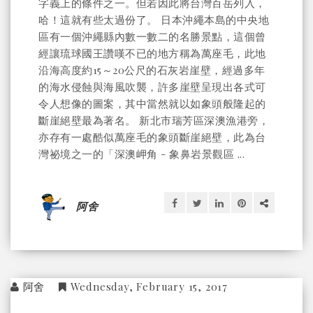
字義上的條件之一。但若因此將台灣百岳列入，
哈！這就有些太過份了。 日本沖繩本島的中央地
區有一個沖繩縣內數一數二的名勝景點，這個曾
經讓琉球國王讚嘆不已的地方稱為萬座毛，此地
沿海高度約15～20公尺的石灰岩崖壁，經過多年
的海水侵蝕與海風吹襲，許多崖壁呈現出各式可
令人想像的圖案，其中當然就以如象頭般隆起的
斷崖絕壁最為著名。 新北市瑞芳區深澳漁港旁，
亦存有一處酷似萬座毛的象頭斷崖絕壁，此為台
灣祕境之一的「深澳岬角 - 象鼻岩景觀區 ...
阿舍
阿舍
Wednesday, February 15, 2017