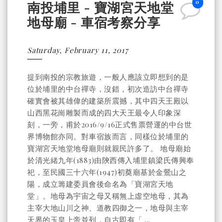
0
南投埔里 - 寶湖宮天地堂
地母廟 - 車宿考察分享
Saturday, February 11, 2017
提到南投的宗教旅遊，一般人應該立即想到的是
位於埔里的中台禪寺，沒錯，初次造訪中台禪寺
確實會被其雄偉的建築所震撼，其中四天王殿以
山西黑花崗雕製而成的四大天王最令人印象深
刻，一旁，甫於2016/9/16正式售票營運的中台世
界博物館亦同。對車宿族而言，同樣位於埔里的
寶湖宮天地堂地母廟則就親民許多了。 地母廟始
於清光緒九年(1883)由陝西傳入埔里鎮梁氏傳興奉
祀，至民國三十六年(1947)初奠廟基於金鶯山之
陽，成立籌建委員會後命名為「寶湖宮天地
堂」。地母為宇宙之母又稱無上虛空地母，其為
主宰大地山川之神、道教四御之一，地母與主宰
天界的玉皇上帝並列，自古即有「 ...