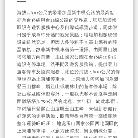
海拔2,610公尺的塔塔加是新中橫公路的最高點，
亦為台18線與台21線公路的交界處，塔塔加遊憩
區設有遊客服務中心及自導式導覽步道，周休假
日幾乎成為中外熱門觀光景點；塔塔加相關硬體
設施雖然充足，但因人多吵雜不具高山應有的靜
瑟氣氛，故非新中橫車宿第一選擇。由阿里山朝
塔塔加方向前進，玉山國家公園在台18線108.5K
處設有停車場、洗手間及遊客服務站，提供登山
遊客停車及諮詢服務，此位於海拔2,600公尺的停
車場即為上東埔停車場。 上東埔與塔塔加同為攀
登玉山群峰、麟趾山或鹿林山的遊客停車場，除
登山客及臨停遊客外，一般觀光客不會沒事走到
距離塔塔加750公尺的此處。大年初一於此車宿，
準備隔日登麟趾山遠眺玉山主峰，來個新春健行
好運來的走春活動，盼藉望得台灣第一高峰能使
整年運勢旺旺旺！ 地處玉山國家公園西北園區的
上東埔停車場，水廁方便整潔、男女獨棟分開，