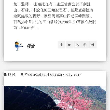
第一選擇。 山頂雖僅有一座玉管處立的「麟趾
山」石碑、未設任何三角點基石，但此處卻擁有
遼闊無垠的視野，展望周圍高山四起群峰圍繞，
百岳排名No.69的玉山前峰(3,239公尺)直接立於眼
前，No.01台 ...
阿舍
阿舍
Wednesday, February 08, 2017