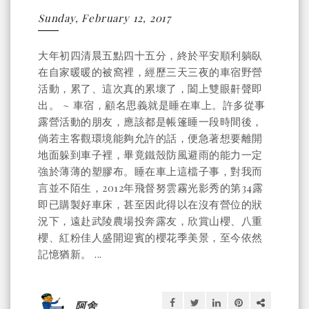
Sunday, February 12, 2017
大年初四清晨五點四十五分，終於平安順利躺臥
在自家暖暖的被窩裡，經歷三天三夜的車宿野營
活動，累了、這次真的累壞了，闔上雙眼鼾聲即
出。 ~ 車宿，顧名思義就是睡在車上。許多從事
露營活動的朋友，應該都是帳篷睡一段時間後，
倘若主客觀環境能夠允許的話，便急著想要離開
地面躲到車子裡，畢竟鐵殼防風避雨的能力一定
強於薄薄的塑膠布。睡在車上這檔子事，對我而
言並不陌生，2012年飛督努雲霧光影秀的第34露
即已購製好車床，甚至因此得以在沒有營位的狀
況下，遠赴武陵農場投奔露友，欣賞山櫻、八重
櫻、紅粉佳人盛開迎賓的櫻花季美景，至今依然
記憶猶新。 ...
阿舍