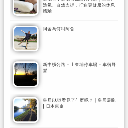
透氣、自然支撐，打造更舒服的休息
體驗
阿舍為何叫阿舍
新中橫公路 - 上東埔停車場 - 車宿野
營
皇居RUN看見了什麼呢？ | 皇居晨跑
| 日本東京