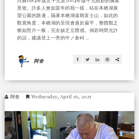
日圓1984年版五千元及2004年版千元紙鈔的圖案
景致。許多人會如當年的我一樣，站在本栖湖展
望公園的路邊，隔著本栖湖遠眺富士山，如此的
觀賞角度，本栖湖的呈現會過於扁平，整體觀之
猶如照片一般，完全缺乏立體感。倘若時間允許
的話，建議登上一旁的中ノ倉峠 ...
阿舍
阿舍
Wednesday, April 16, 2025