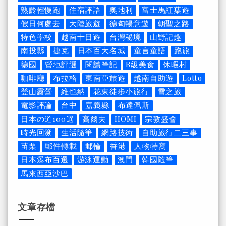
熟齡輕慢跑
住宿評語
奧地利
富士馬紅葉遊
假日何處去
大陸旅遊
德匈暢意遊
朝聖之路
特色學校
越南十日遊
台灣秘境
山野記趣
南投縣
捷克
日本百大名城
童言童語
跑旅
德國
營地評選
閱讀筆記
B級美食
休暇村
咖啡廳
布拉格
東南亞旅遊
越南自助遊
Lotto
登山露營
維也納
花東徒步小旅行
雪之旅
電影評論
台中
嘉義縣
布達佩斯
日本の道100選
高爾夫
HOMI
宗教盛會
時光回溯
生活隨筆
網路技術
自助旅行二三事
苗栗
郵件轉載
郵輪
香港
人物特寫
日本瀑布百選
游泳運動
澳門
韓國隨筆
馬來西亞沙巴
文章存檔