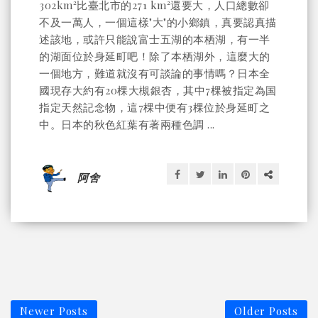
302km²比臺北市的271 km²還要大，人口總數卻
不及一萬人，一個這樣"大"的小鄉鎮，真要認真描
述該地，或許只能說富士五湖的本栖湖，有一半
的湖面位於身延町吧！除了本栖湖外，這麼大的
一個地方，難道就沒有可談論的事情嗎？日本全
國現存大約有20棵大槻銀杏，其中7棵被指定為国
指定天然記念物，這7棵中便有3棵位於身延町之
中。日本的秋色紅葉有著兩種色調 ...
阿舍
Newer Posts
Older Posts