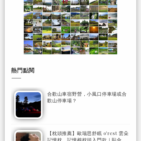
熱門點閱
合歡山車宿野營，小風口停車場或合
歡山停車場？
【枕頭推薦】歐瑞思舒眠 o'rest 雲朵
記憶枕，記憶棉枕頭入門款｜貼合、