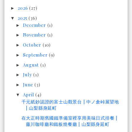
2026
(27)
►
2025
(36)
▼
December
(1)
►
November
(1)
►
October
(10)
►
September
(9)
►
August
(1)
►
July
(1)
►
June
(3)
►
April
(4)
▼
千元紙鈔認證的富士山觀景台 | 中ノ倉峠展望地
| 山梨縣身延町
在大正時期舊國鐵準備室裡享用美味日式排餐 |
藤川咖啡廳和鐵板燒餐廳 | 山梨縣身延町