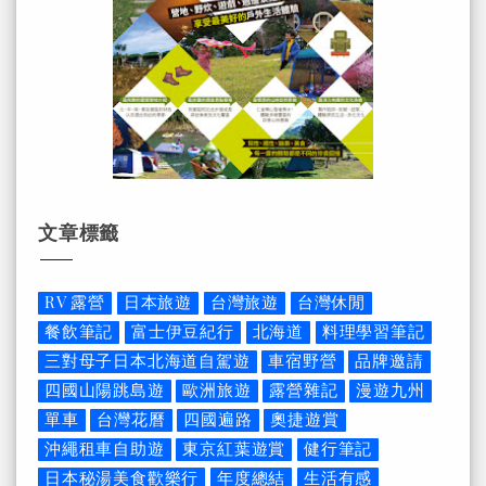
文章標籤
RV 露營
日本旅遊
台灣旅遊
台灣休閒
餐飲筆記
富士伊豆紀行
北海道
料理學習筆記
三對母子日本北海道自駕遊
車宿野營
品牌邀請
四國山陽跳島遊
歐洲旅遊
露營雜記
漫遊九州
單車
台灣花曆
四國遍路
奧捷遊賞
沖繩租車自助遊
東京紅葉遊賞
健行筆記
日本秘湯美食歡樂行
年度總結
生活有感