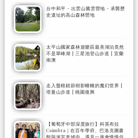
台中和平 - 出雲山騰雲營地 - 承襲歷
史遺址的高山森林營地
太平山國家森林遊樂區最美湖泊竟然
不是翠峰湖 | 三星池登山步道 | 宜蘭
南澳
走入盤根錯節樹影幢幢的魔幻世界 |
塔曼山步道 | 桃園復興
【葡萄牙中部深度旅行】科英布拉
Coimbra｜在百年學府、巴洛克圖書
館與迷宮老城中，遇見一座會慢慢住