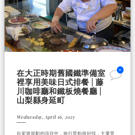
0
在大正時期舊國鐵準備室
裡享用美味日式排餐 | 藤
川咖啡廳和鐵板燒餐廳 |
山梨縣身延町
Wednesday, April 16, 2025
自駕遊規劃的項目中，旅行景點很好找，主要景