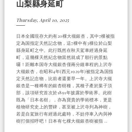
山梨縣身延町
Thursday, April 10, 2025
日本全國現存大約有20棵大槻銀杏，其中7棵被指
定為国指定天然記念物，這7棵中有3棵位於山梨
縣身延町之中。此行既然在秋天駕車經過身延
町，這幾棵天然紀念物當然就成了順行的景點
囉！距離本国寺大槻銀杏僅兩分鐘車程的上沢寺
大槻銀杏，在昭和4年(西元1929年)被指定為国指
定天然記念物，比前者還要早一年。上沢寺大槻
銀杏是一種稀有的銀杏樹種，其種子產於葉子頂
部，該項研究首次於1891年披露於學術界。此樹
既為「日本名樹」，亦為寶貴的學術標本，更是
植物研究史上的豐碑，甚至被上沢寺列為神樹，
若是自駕旅行有經過此處時，不妨停車入內與神
樹打個招呼吧！日本有七棵大槻銀杏樹被指 ...