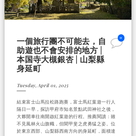
0
一個旅行團不可能去，自
助遊也不會安排的地方 |
本国寺大槻銀杏 | 山梨縣
身延町
Tuesday, April 01, 2025
結束富士山馬拉松路跑賽，富士馬紅葉遊一行人
隔日一早，探訪甲府市知名景點武田神社之後，
大夥開車往南開啟紅葉遊的行程。推薦閱讀：雖
不見風林火山旗幟，但聞甲斐之虎勇猛之姿。位
於東京西部、山梨縣西南方向的身延町，面積達