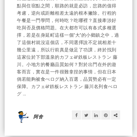
點與住宿點之間，順路的就是必訪，岔路的值得
考慮，逆向或距離相差太遠的根本撇除。行程的
午餐是一門學問，何時吃？吃哪裡？直接牽涉好
吃與否及價格問題。在大都市可以有各式多種選
擇，若是在身延町這樣一個"大"的小鄉鎮之中，過
了這個村就沒這個店，不同選擇說不定就相差十
幾公里遠，所以行前真是做足了功課，終於找到
這家位於下部溫泉的カフェ&鉄板レストラン 藤
川。小地方的餐廳品質如何？對於出門在外的遊
客而言，實在是一件很難拿捏的事情，但在日本
倘若能夠被食べログ納入百選，品質勢必有一定
保障。カフェ&鉄板レストラン 藤川名列食べロ
グ ...
阿舍