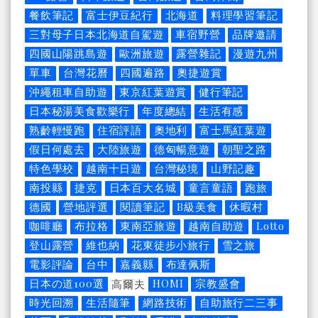
餐飲筆記
富士伊豆紀行
北海道
料理學習筆記
三對母子日本北海道自駕遊
車宿野營
品牌邀請
四國山陽跳島遊
歐洲旅遊
露營雜記
漫遊九州
單車
台灣花曆
四國遍路
奧捷遊賞
沖繩租車自助遊
東京紅葉遊賞
健行筆記
日本秘湯美食歡樂行
年度總結
生活有感
熟齡輕慢跑
住宿評語
奧地利
富士馬紅葉遊
假日何處去
大陸旅遊
德匈暢意遊
朝聖之路
特色學校
越南十日遊
台灣秘境
山野記趣
南投縣
捷克
日本百大名城
童言童語
跑旅
德國
營地評選
閱讀筆記
B級美食
休暇村
咖啡廳
布拉格
東南亞旅遊
越南自助遊
Lotto
登山露營
維也納
花東徒步小旅行
雪之旅
電影評論
台中
嘉義縣
布達佩斯
日本の道100選
HOMI
宗教盛會
高爾夫
時光回溯
生活隨筆
網路技術
自助旅行二三事