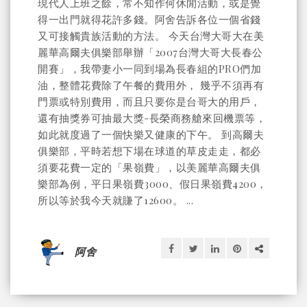
現代人上班之餘，常不知作何休閒活動，或是覺
得一出門就得花許多錢。阿舍告訴各位一個省錢
又可接觸貴族活動的方法。 今天台灣大哥大在美
麗華高爾夫俱樂部舉辦「2007台灣大哥大長春公
開賽」，我帶妻小一同到場為長春組的PRO們加
油，整體花費除了午餐的費用外， 幾乎不須再有
門票或特別費用，而且只要你是台哥大的用戶，
還有抽獎券可抽最大獎-長榮商務艙來回機票等，
如此就度過了一個快樂又健康的下午。 到高爾夫
俱樂部，平時若想下場在球道的草皮走走，都必
須要花費一定的「果嶺費」，以美麗華高爾夫俱
樂部為例，平日果嶺費3000、假日果嶺費4200，
所以等於我今天就賺了12600。 ...
阿舍