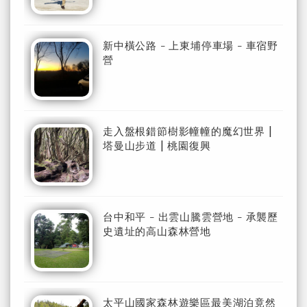
新中橫公路 - 上東埔停車場 - 車宿野
營
走入盤根錯節樹影幢幢的魔幻世界 |
塔曼山步道 | 桃園復興
台中和平 - 出雲山騰雲營地 - 承襲歷
史遺址的高山森林營地
太平山國家森林遊樂區最美湖泊竟然