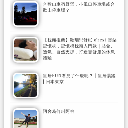
合歡山車宿野營，小風口停車場或合
歡山停車場？
【枕頭推薦】歐瑞思舒眠 o'rest 雲朵
記憶枕，記憶棉枕頭入門款｜貼合、
透氣、自然支撐，打造更舒服的休息
體驗
皇居RUN看見了什麼呢？ | 皇居晨跑
| 日本東京
阿舍為何叫阿舍