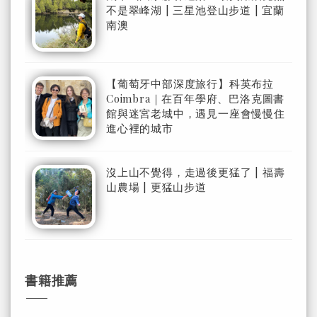
不是翠峰湖 | 三星池登山步道 | 宜蘭
南澳
【葡萄牙中部深度旅行】科英布拉
Coimbra｜在百年學府、巴洛克圖書
館與迷宮老城中，遇見一座會慢慢住
進心裡的城市
沒上山不覺得，走過後更猛了 | 福壽
山農場 | 更猛山步道
書籍推薦