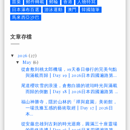
苗栗
郵件轉載
郵輪
香港
人物特寫
日本瀑布百選
游泳運動
澳門
韓國隨筆
馬來西亞沙巴
文章存檔
2026
(27)
▼
May
(6)
▼
從倉敷到桃太郎機場，19天春日修行的完美句點
與滿載而歸 | Day 19 | 2026日本四國遍路第...
尾道櫻吹雪的浪漫，倉敷白牆的琥珀時光與滿載
而歸的倒數 | Day 18 | 2026日本四國遍路第 ...
福山神勝寺，隱於山林的「禪與庭園」美術館，
一場洗滌五感的藝術取經 | Day 17 | 2026日
本...
從安藤忠雄到古剎的時光迴廊，圓滿三十座靈場
的最終洗禮 | Day 16 | 2026日本四國遍路第 ...