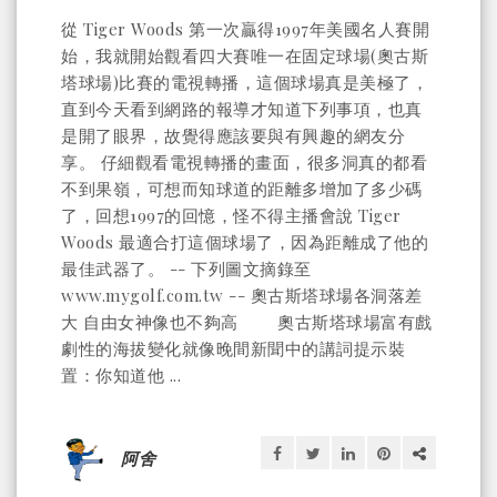
從 Tiger Woods 第一次贏得1997年美國名人賽開
始，我就開始觀看四大賽唯一在固定球場(奧古斯
塔球場)比賽的電視轉播，這個球場真是美極了，
直到今天看到網路的報導才知道下列事項，也真
是開了眼界，故覺得應該要與有興趣的網友分
享。 仔細觀看電視轉播的畫面，很多洞真的都看
不到果嶺，可想而知球道的距離多增加了多少碼
了，回想1997的回憶，怪不得主播會說 Tiger
Woods 最適合打這個球場了，因為距離成了他的
最佳武器了。 -- 下列圖文摘錄至
www.mygolf.com.tw -- 奧古斯塔球場各洞落差
大 自由女神像也不夠高 奧古斯塔球場富有戲
劇性的海拔變化就像晚間新聞中的講詞提示裝
置：你知道他 ...
阿舍