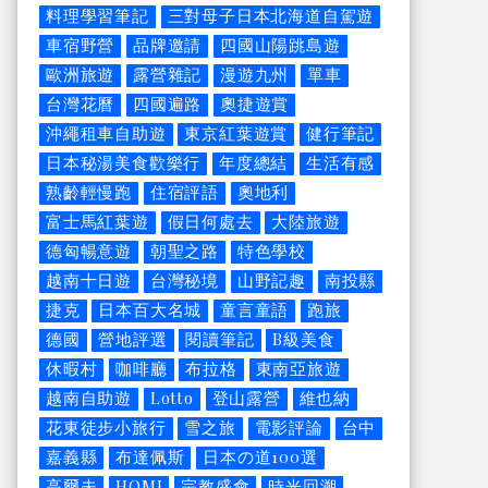
料理學習筆記
三對母子日本北海道自駕遊
車宿野營
品牌邀請
四國山陽跳島遊
歐洲旅遊
露營雜記
漫遊九州
單車
台灣花曆
四國遍路
奧捷遊賞
沖繩租車自助遊
東京紅葉遊賞
健行筆記
日本秘湯美食歡樂行
年度總結
生活有感
熟齡輕慢跑
住宿評語
奧地利
富士馬紅葉遊
假日何處去
大陸旅遊
德匈暢意遊
朝聖之路
特色學校
越南十日遊
台灣秘境
山野記趣
南投縣
捷克
日本百大名城
童言童語
跑旅
德國
營地評選
閱讀筆記
B級美食
休暇村
咖啡廳
布拉格
東南亞旅遊
越南自助遊
Lotto
登山露營
維也納
花東徒步小旅行
雪之旅
電影評論
台中
嘉義縣
布達佩斯
日本の道100選
高爾夫
HOMI
宗教盛會
時光回溯