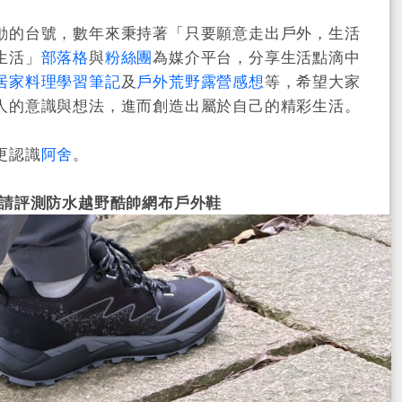
動的台號，數年來秉持著「只要願意走出戶外，生活
生活」
部落格
與
粉絲團
為媒介平台，分享生活點滴中
居家料理學習筆記
及
戶外荒野露營感想
等，希望大家
人的意識與想法，進而創造出屬於自己的精彩生活。
更認識
阿舍
。
墊鞋邀請評測防水越野酷帥網布戶外鞋