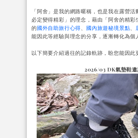
「阿舍」是我的網路暱稱，也是我在露營活
必定變得精彩」的理念，藉由「阿舍的精彩
的
國外自助旅行心得
、
國內旅遊秘境景點
、
能因此等經驗與理念的分享，逐漸轉化為個
以下簡要介紹過往的記錄軌跡，盼您能因此
2026/03 DK氣