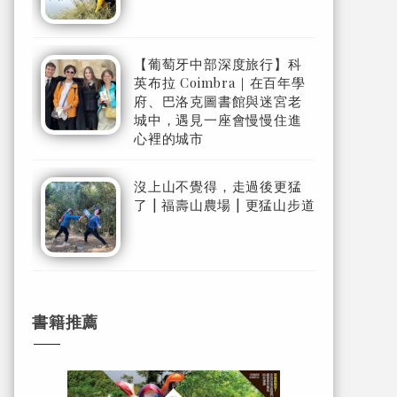
【葡萄牙中部深度旅行】科
英布拉 Coimbra｜在百年學
府、巴洛克圖書館與迷宮老
城中，遇見一座會慢慢住進
心裡的城市
沒上山不覺得，走過後更猛
了 | 福壽山農場 | 更猛山步道
書籍推薦