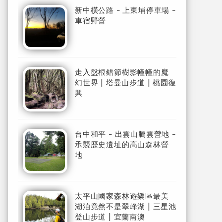
新中橫公路 - 上東埔停車場 -
車宿野營
走入盤根錯節樹影幢幢的魔
幻世界 | 塔曼山步道 | 桃園復
興
台中和平 - 出雲山騰雲營地 -
承襲歷史遺址的高山森林營
地
太平山國家森林遊樂區最美
湖泊竟然不是翠峰湖 | 三星池
登山步道 | 宜蘭南澳