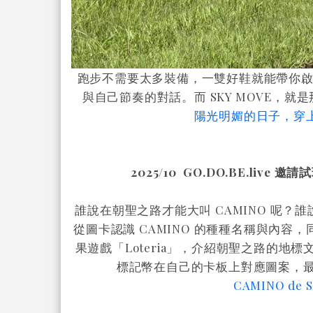
跑步不需要太多裝備，一雙好鞋就能帶你
與自己節奏的對話。而 SKY MOVE，就
陽光明媚的日子，穿上 
2025/10
GO.DO.BE.live 邀請試
誰說在朝聖之路才能大叫 CAMINO 呢？誰
從圖卡認識 CAMINO 的種種名稱與內容
果遊戲「Loteria」，介紹朝聖之路的
標記幣在自己的卡板上對應圖案，最先
CAMINO de 