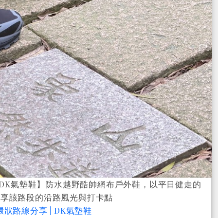
DK氣墊鞋】防水越野酷帥網布戶外鞋，以平日健走的
分享該路段的沿路風光與打卡點
狀路線分享 | DK氣墊鞋