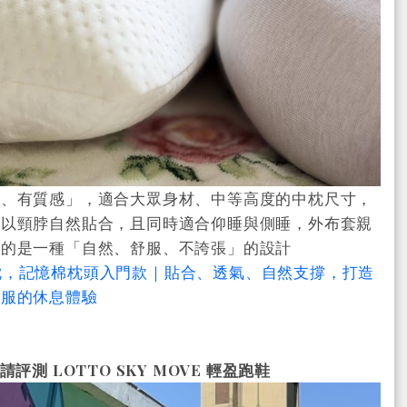
和、有質感」，適合大眾身材、中等高度的中枕尺寸，
可以頸脖自然貼合，且同時適合仰睡與側睡，外布套親
現的是一種「自然、舒服、不誇張」的設計
記憶枕，記憶棉枕頭入門款｜貼合、透氣、自然支撐，打造
舒服的休息體驗
邀請評測 LOTTO SKY MOVE 輕盈跑鞋