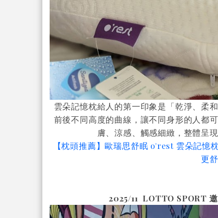
雲朵記憶枕給人的第一印象是「乾淨、柔
前後不同高度的曲線，讓不同身形的人都
膚、涼感、觸感細緻，整體呈
【枕頭推薦】歐瑞思舒眠 o'rest 雲朵
更
2025/11
LOTTO SPORT 