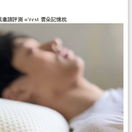
眠邀請評測
o'rest 雲朵記憶枕