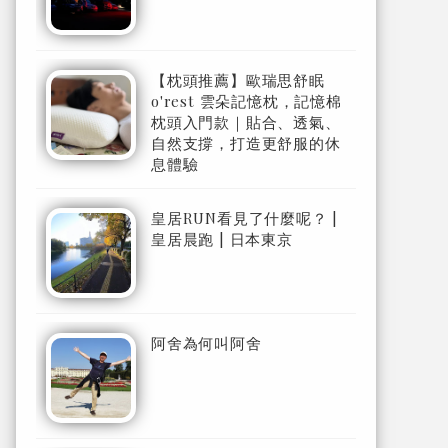
【枕頭推薦】歐瑞思舒眠
o'rest 雲朵記憶枕，記憶棉
枕頭入門款｜貼合、透氣、
自然支撐，打造更舒服的休
息體驗
皇居RUN看見了什麼呢？ |
皇居晨跑 | 日本東京
阿舍為何叫阿舍