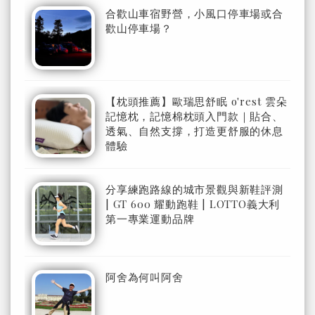
合歡山車宿野營，小風口停車場或合
歡山停車場？
【枕頭推薦】歐瑞思舒眠 o'rest 雲朵
記憶枕，記憶棉枕頭入門款｜貼合、
透氣、自然支撐，打造更舒服的休息
體驗
分享練跑路線的城市景觀與新鞋評測
| GT 600 耀動跑鞋 | LOTTO義大利
第一專業運動品牌
阿舍為何叫阿舍