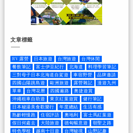
文章標籤
RV 露營
日本旅遊
台灣旅遊
台灣休閒
餐飲筆記
富士伊豆紀行
北海道
料理學習筆記
三對母子日本北海道自駕遊
車宿野營
品牌邀請
四國山陽跳島遊
歐洲旅遊
露營雜記
漫遊九州
單車
台灣花曆
四國遍路
奧捷遊賞
沖繩租車自助遊
東京紅葉遊賞
健行筆記
日本秘湯美食歡樂行
年度總結
生活有感
熟齡輕慢跑
住宿評語
奧地利
富士馬紅葉遊
假日何處去
大陸旅遊
德匈暢意遊
朝聖之路
特色學校
越南十日遊
台灣秘境
山野記趣