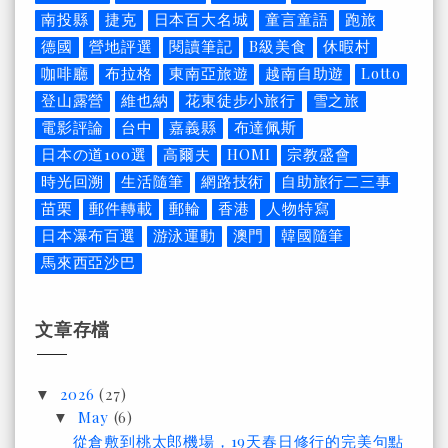
南投縣
捷克
日本百大名城
童言童語
跑旅
德國
營地評選
閱讀筆記
B級美食
休暇村
咖啡廳
布拉格
東南亞旅遊
越南自助遊
Lotto
登山露營
維也納
花東徒步小旅行
雪之旅
電影評論
台中
嘉義縣
布達佩斯
日本の道100選
高爾夫
HOMI
宗教盛會
時光回溯
生活隨筆
網路技術
自助旅行二三事
苗栗
郵件轉載
郵輪
香港
人物特寫
日本瀑布百選
游泳運動
澳門
韓國隨筆
馬來西亞沙巴
文章存檔
2026
(27)
▼
May
(6)
▼
從倉敷到桃太郎機場，19天春日修行的完美句點