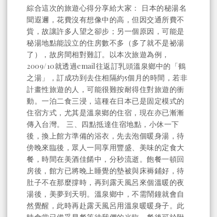
綜合這次的旅遊心得分享給大家： 日本的秘湯名
聞遐邇，花費沒有想像中的高，但因交通所費不
貲，故讓許多人望之卻步；另一個原因，可能是
秘湯地點能設立的住房數不多（多了就不是祕湯
了），故房間相對難訂。以本次旅遊為例，
2009/10就透過email往返訂乳頭溫泉鄉中的「鶴
之湯」，訂成功到去住相隔約5個月的時間，若非
計畫性旅遊的人，可能很難按耐得住對旅遊的衝
動。一泊二食三浸，這種在日本已是固定模式的
住宿方式，尤其是溫泉鄉的住宿，現在亦已漸漸
傳入台灣。 三、四點抵達住宿地點，小休一下
後，換上館方準備的浴衣，先去泡個暖身湯，待
傍晚來臨後，眾人一同享用豐盛、美味的定食大
餐，時間在美酒佳餚中，分秒流逝。飽餐一頓回
房後，館方已將晚上睡覺的墊被與床褥鋪好，待
肚子不在那麼撐時，再到露天風呂來個溫暖的夜
湯後，美夢到天明。溫泉鄉中，不需鬧鐘就會自
然覺醒，此時再赴露天風呂用溫泉暖暖身子。此
時食堂已備妥早餐等待我們的光臨。餐後可於附