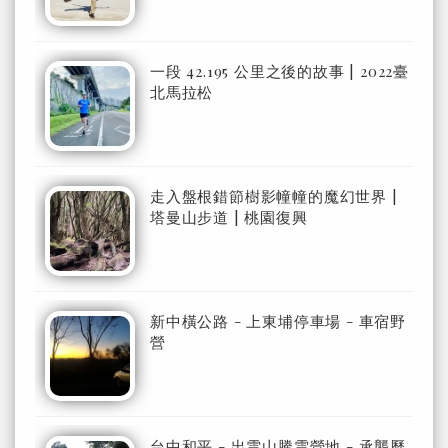
一段 42.195 公里之後的故事 | 2022臺
北馬拉松
走入盤根錯節樹影幢幢的魔幻世界 |
塔曼山步道 | 桃園復興
新中橫公路 - 上東埔停車場 - 車宿野
營
台中和平 - 出雲山騰雲營地 - 承襲歷