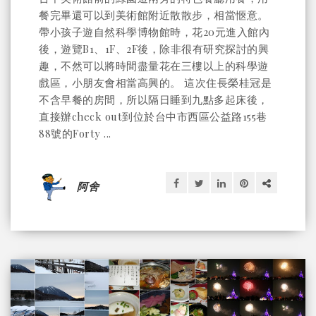
餐完畢還可以到美術館附近散散步，相當愜意。
帶小孩子遊自然科學博物館時，花20元進入館內
後，遊覽B1、1F、2F後，除非很有研究探討的興
趣，不然可以將時間盡量花在三樓以上的科學遊
戲區，小朋友會相當高興的。 這次住長榮桂冠是
不含早餐的房間，所以隔日睡到九點多起床後，
直接辦check out到位於台中市西區公益路155巷
88號的Forty ...
阿舍