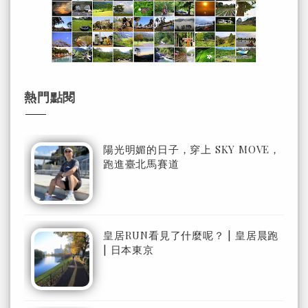
熱門點閱
陽光明媚的日子，穿上 SKY MOVE，
跑進臺北馬賽道
皇居RUN看見了什麼呢？ | 皇居晨跑
| 日本東京