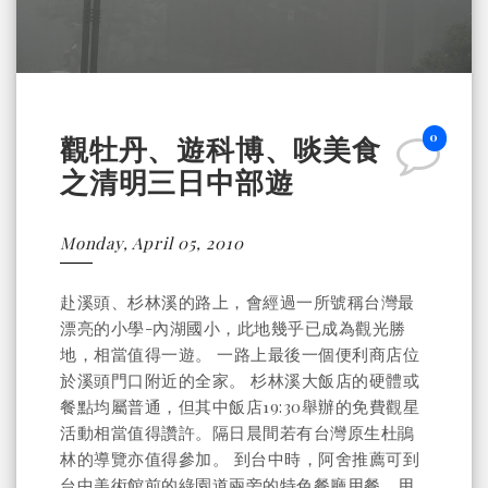
0
觀牡丹、遊科博、啖美食
之清明三日中部遊
Monday, April 05, 2010
赴溪頭、杉林溪的路上，會經過一所號稱台灣最
漂亮的小學-內湖國小，此地幾乎已成為觀光勝
地，相當值得一遊。 一路上最後一個便利商店位
於溪頭門口附近的全家。 杉林溪大飯店的硬體或
餐點均屬普通，但其中飯店19:30舉辦的免費觀星
活動相當值得讚許。隔日晨間若有台灣原生杜鵑
林的導覽亦值得參加。 到台中時，阿舍推薦可到
台中美術館前的綠園道兩旁的特色餐廳用餐，用