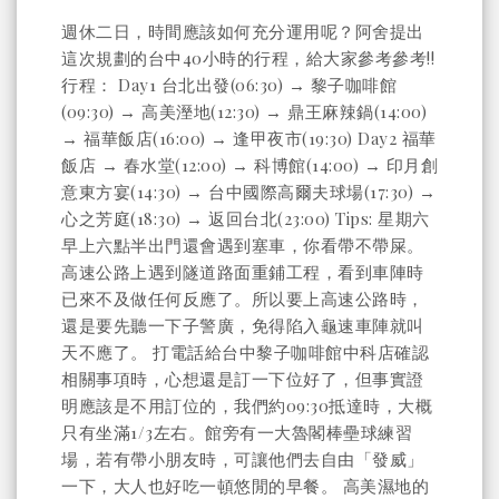
週休二日，時間應該如何充分運用呢？阿舍提出
這次規劃的台中40小時的行程，給大家參考參考!!
行程： Day1 台北出發(06:30) → 黎子咖啡館
(09:30) → 高美溼地(12:30) → 鼎王麻辣鍋(14:00)
→ 福華飯店(16:00) → 逢甲夜市(19:30) Day2 福華
飯店 → 春水堂(12:00) → 科博館(14:00) → 印月創
意東方宴(14:30) → 台中國際高爾夫球場(17:30) →
心之芳庭(18:30) → 返回台北(23:00) Tips: 星期六
早上六點半出門還會遇到塞車，你看帶不帶屎。
高速公路上遇到隧道路面重鋪工程，看到車陣時
已來不及做任何反應了。所以要上高速公路時，
還是要先聽一下子警廣，免得陷入龜速車陣就叫
天不應了。 打電話給台中黎子咖啡館中科店確認
相關事項時，心想還是訂一下位好了，但事實證
明應該是不用訂位的，我們約09:30抵達時，大概
只有坐滿1/3左右。館旁有一大魯閣棒壘球練習
場，若有帶小朋友時，可讓他們去自由「發威」
一下，大人也好吃一頓悠閒的早餐。 高美濕地的