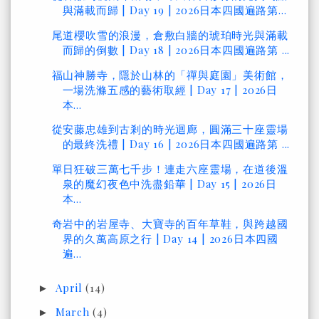
與滿載而歸 | Day 19 | 2026日本四國遍路第...
尾道櫻吹雪的浪漫，倉敷白牆的琥珀時光與滿載
而歸的倒數 | Day 18 | 2026日本四國遍路第 ...
福山神勝寺，隱於山林的「禪與庭園」美術館，
一場洗滌五感的藝術取經 | Day 17 | 2026日
本...
從安藤忠雄到古剎的時光迴廊，圓滿三十座靈場
的最終洗禮 | Day 16 | 2026日本四國遍路第 ...
單日狂破三萬七千步！連走六座靈場，在道後溫
泉的魔幻夜色中洗盡鉛華 | Day 15 | 2026日
本...
奇岩中的岩屋寺、大寶寺的百年草鞋，與跨越國
界的久萬高原之行 | Day 14 | 2026日本四國
遍...
April
(14)
►
March
(4)
►