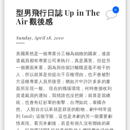
0
型男飛行日誌 Up in The
Air 觀後感
Sunday, April 18, 2010
美國果然是一個專業分工極為細緻的國家，連資
遣裁員都有專業公司來執行，真是厲害。但從另
一個層面來看，因為與你探討離職是毫不相干的
人，所以就算是你提出千百種理由，也不會被對
方這種專業人員所接受；猶如片中許許多多的畫
面所呈現一般。 現在的職場環境，何時會接收到
資遣裁員的通知，我猜誰也沒把握；就算是當總
統，也會有紅衫軍的衝擊，台灣如此，泰國亦
然。 人類自古以來就是群居的動物，劇中時常提
到 family 這個字眼，這也是本劇的另一個重要劇
情表現。看完本劇後，若是有很久沒有聯絡的家
人，打個電話吧!! 科技真能取代人們現實生活的種