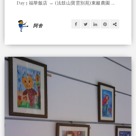
Day3 福華飯店 → (法鼓山寶雲別苑)東籬農園 ...
阿舍