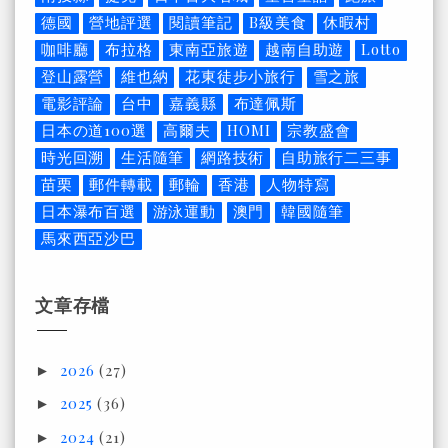
德國
營地評選
閱讀筆記
B級美食
休暇村
咖啡廳
布拉格
東南亞旅遊
越南自助遊
Lotto
登山露營
維也納
花東徒步小旅行
雪之旅
電影評論
台中
嘉義縣
布達佩斯
日本の道100選
高爾夫
HOMI
宗教盛會
時光回溯
生活隨筆
網路技術
自助旅行二三事
苗栗
郵件轉載
郵輪
香港
人物特寫
日本瀑布百選
游泳運動
澳門
韓國隨筆
馬來西亞沙巴
文章存檔
2026
(27)
►
2025
(36)
►
2024
(21)
►