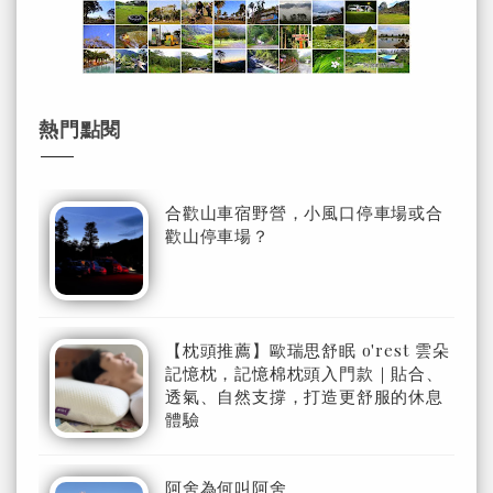
熱門點閱
合歡山車宿野營，小風口停車場或合
歡山停車場？
【枕頭推薦】歐瑞思舒眠 o'rest 雲朵
記憶枕，記憶棉枕頭入門款｜貼合、
透氣、自然支撐，打造更舒服的休息
體驗
阿舍為何叫阿舍