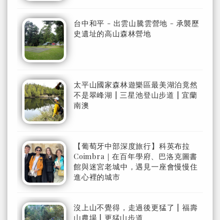
台中和平 - 出雲山騰雲營地 - 承襲歷
史遺址的高山森林營地
太平山國家森林遊樂區最美湖泊竟然
不是翠峰湖 | 三星池登山步道 | 宜蘭
南澳
【葡萄牙中部深度旅行】科英布拉
Coimbra｜在百年學府、巴洛克圖書
館與迷宮老城中，遇見一座會慢慢住
進心裡的城市
沒上山不覺得，走過後更猛了 | 福壽
山農場 | 更猛山步道