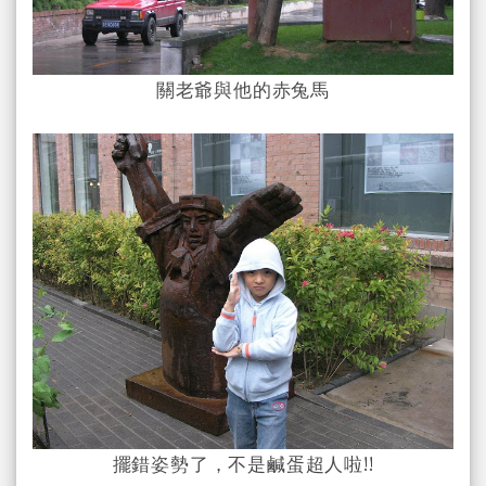
關老爺與他的赤兔馬
擺錯姿勢了，不是鹹蛋超人啦!!