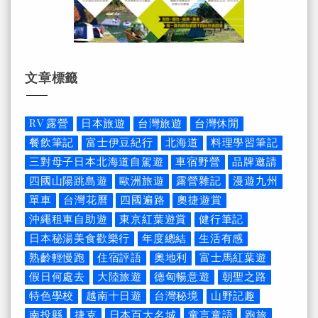
文章標籤
RV 露營
日本旅遊
台灣旅遊
台灣休閒
餐飲筆記
富士伊豆紀行
北海道
料理學習筆記
三對母子日本北海道自駕遊
車宿野營
品牌邀請
四國山陽跳島遊
歐洲旅遊
露營雜記
漫遊九州
單車
台灣花曆
四國遍路
奧捷遊賞
沖繩租車自助遊
東京紅葉遊賞
健行筆記
日本秘湯美食歡樂行
年度總結
生活有感
熟齡輕慢跑
住宿評語
奧地利
富士馬紅葉遊
假日何處去
大陸旅遊
德匈暢意遊
朝聖之路
特色學校
越南十日遊
台灣秘境
山野記趣
南投縣
捷克
日本百大名城
童言童語
跑旅