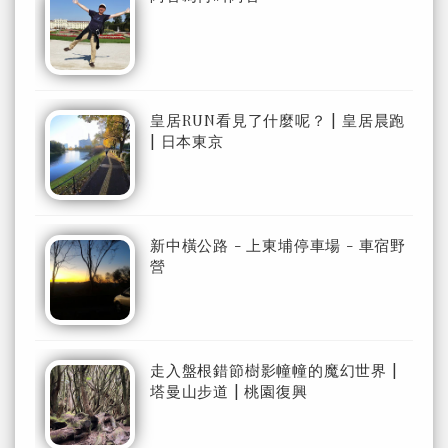
皇居RUN看見了什麼呢？ | 皇居晨跑
| 日本東京
新中橫公路 - 上東埔停車場 - 車宿野
營
走入盤根錯節樹影幢幢的魔幻世界 |
塔曼山步道 | 桃園復興