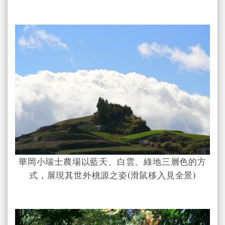
華岡小瑞士農場以藍天、白雲、綠地三層色的方
式，展現其世外桃源之姿(滑鼠移入見全景)