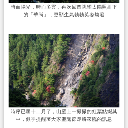
時而陽光，時而多雲，再次回首眺望太陽照射下
的「華崗」，更顯生氣勃勃英姿煥發
時序已屆十二月了，山壁上一撮撮的紅葉點綴其
中，似乎提醒著大家聖誕節即將來臨的訊息