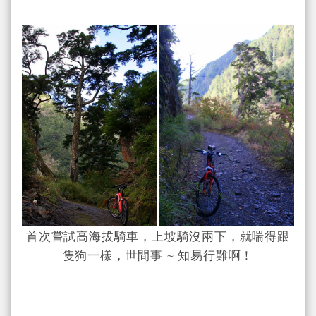
首次嘗試高海拔騎車，上坡騎沒兩下，就喘得跟
隻狗一樣，世間事 ~ 知易行難啊！