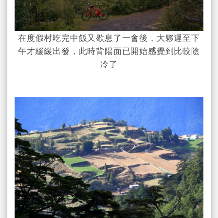
在度假村吃完中飯又歇息了一會後，大夥遲至下
午才緩緩出發，此時背陽面已開始感覺到比較陰
冷了