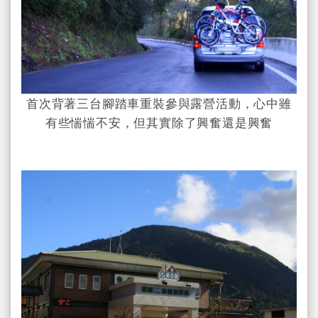
首次背著三台腳踏車重裝參與露營活動，心中雖
有些惴惴不安，但其實除了興奮還是興奮