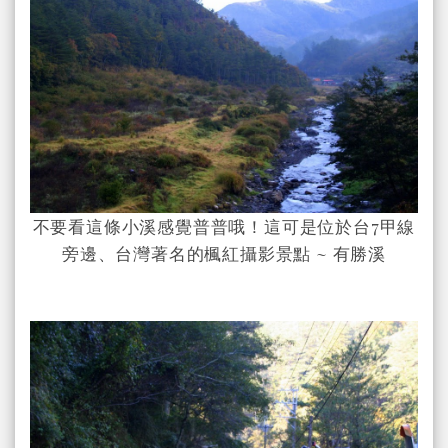
不要看這條小溪感覺普普哦！這可是位於台7甲線
旁邊、台灣著名的楓紅攝影景點 ~ 有勝溪