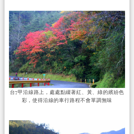
台7甲沿線路上，處處點綴著紅、黃、綠的繽紛色
彩，使得沿線的車行路程不會單調無味