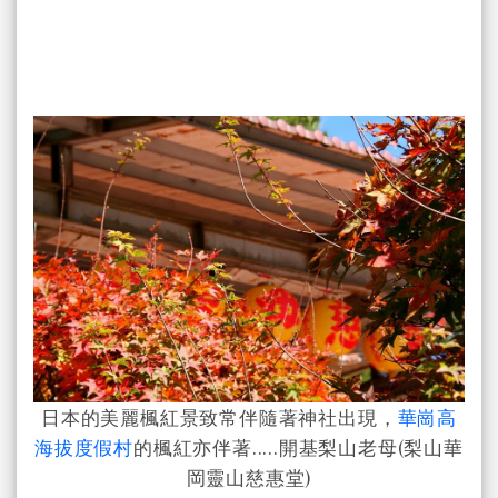
日本的美麗楓紅景致常伴隨著神社出現，
華崗高
海拔度假村
的楓紅亦伴著.....開基梨山老母(梨山華
岡靈山慈惠堂)