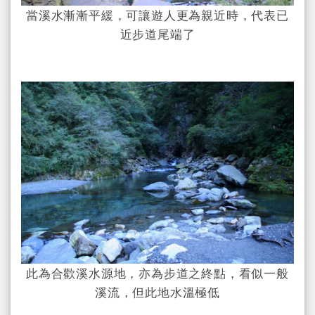
當溪水漸漸平緩，可讓遊人更為親近時，代表已
近步道尾端了
此為合歡溪水源地，亦為步道之終點，看似一般
溪流，但此地水溫極低