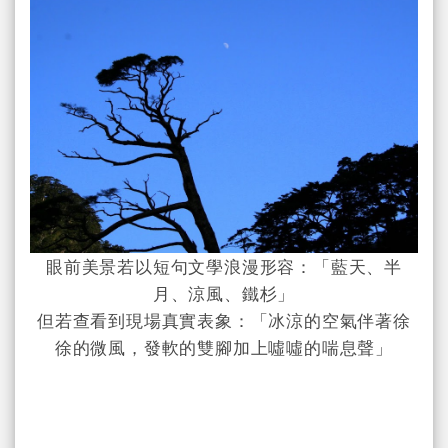
眼前美景若以短句文學浪漫形容：「藍天、半
月、涼風、鐵杉」
但若查看到現場真實表象：「冰涼的空氣伴著徐
徐的微風，發軟的雙腳加上噓噓的喘息聲」