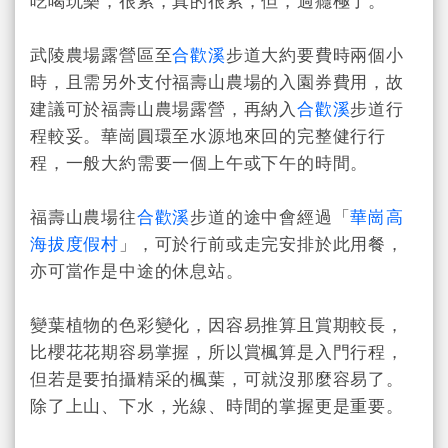
吃喝玩樂，很累，真的很累，但，過癮極了。
武陵農場露營區至
合歡溪
步道大約要費時兩個小
時，且需另外支付福壽山農場的入園券費用，故
建議可於福壽山農場露營，再納入
合歡溪
步道行
程較妥。華崗圓環至水源地來回的完整健行行
程，一般大約需要一個上午或下午的時間。
福壽山農場往
合歡溪
步道的途中會經過「
華崗高
海拔度假村
」，可於行前或走完安排於此用餐，
亦可當作是中途的
休息站。
變葉植物的色彩變化，因容易推算且賞期較長，
比櫻花花期容易掌握，所以賞楓算是入門行程，
但若是要拍攝精采的楓葉，可就沒那麼容易了。
除了上山、下水，光線、時間的掌握更是重要。