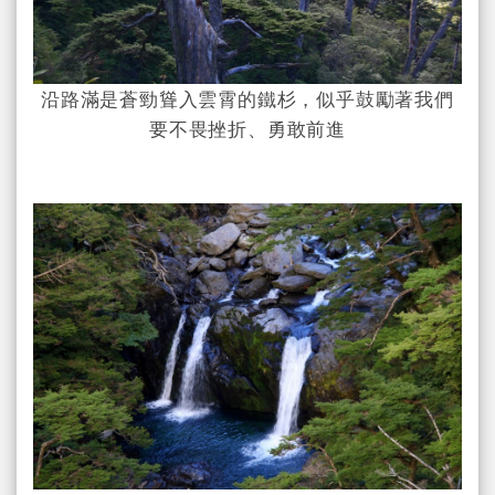
沿路滿是蒼勁聳入雲霄的鐵杉，似乎鼓勵著我們
要不畏挫折、勇敢前進