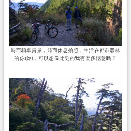
時而騎車賞景，時而休息拍照，生活在都市叢林
的你(妳)，可以想像此刻的我有麼多愜意嗎？