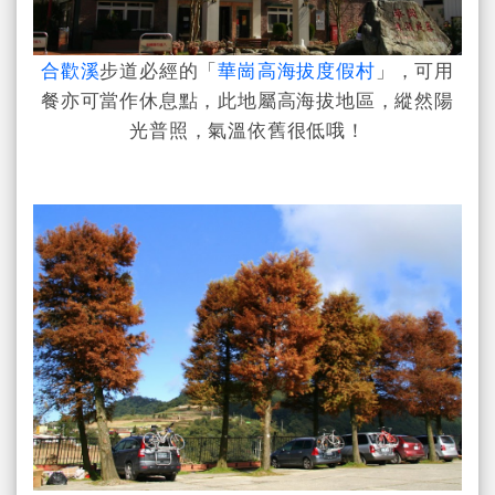
合歡溪
步道必經的「
華崗高海拔度假村
」，
可用
餐亦可當作
休息點，此地屬高海拔地區，縱然陽
光普照，氣溫依舊很低哦！