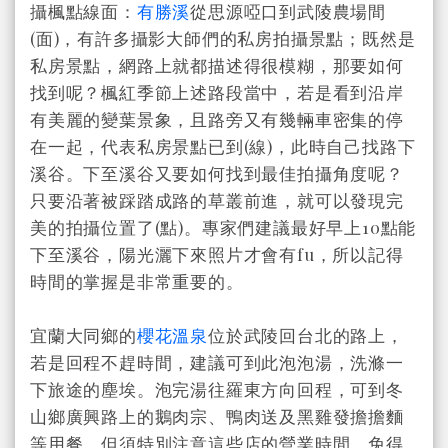
攝楓點線面：
有勝溪
從思源啞口到武陵農場間
(面)，有許多攝影大師們的私房拍攝景點；既然是
私房景點，網路上就都描述得很模糊，那要如何
找到呢？楓紅季節上述路段當中，若是看到沿岸
有美麗的變葉景象，且路旁又有幾輛車密集的停
在一起，代表私房景點已到(線)，此時自己找路下
溪谷。下至溪谷又要如何找到最佳拍攝角度呢？
只要沿著被踩踏成路的草叢前進，就可以發現完
美的拍攝位置了(點)。專家們建議最好早上10點能
下至溪谷，陽光灑下來照片才會有fu，所以記得
時間的掌握是非常重要的。
宜蘭大同鄉的
櫻花溫泉
位於武陵回台北的路上，
若是回程不趕時間，建議可到此泡泡湯，洗滌一
下旅途的塵埃。泡完湯往羅東方向回程，可到冬
山鄉廣興路上的鵝肉宗、鴨肉送及黑雞發擔擔麵
等用餐，但須特別注意這些店的營業時間，免得