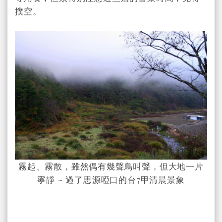
撲空。
霧起、霧散，雖然偶有幾聲鳥叫聲，但大地一片
寧靜 ~ 過了思源啞口的台7甲清晨景象