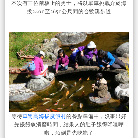
本次有三位踏板上的勇士，將以單車挑戰介於海
拔2400至2650公尺間的合歡溪步道
等待
華崗高海拔度假村
的餐點準備中，沒事只好
先餵餵魚消磨時間，結果人的肚子餓得唏哩嘩
啦，魚倒是先吃飽了