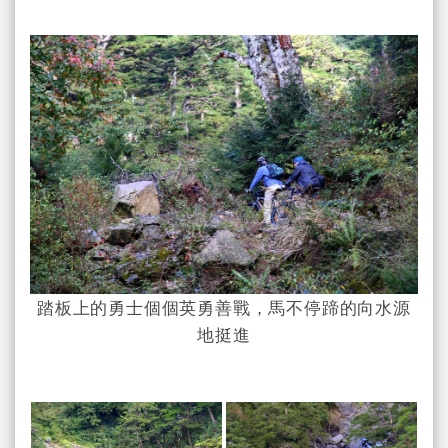
踏板上的勇士個個英勇善戰，馬不停蹄的向水源
地挺進