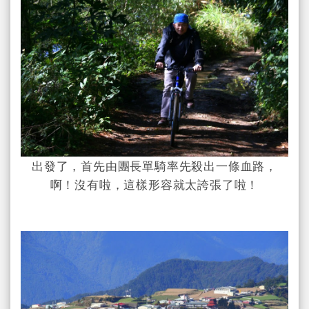
出發了，首先由團長單騎率先殺出一條血路，
啊！沒有啦，這樣形容就太誇張了啦！