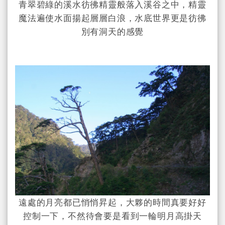
青翠碧綠的溪水彷彿精靈般落入溪谷之中，精靈
魔法遍使水面揚起層層白浪，水底世界更是彷彿
別有洞天的感覺
遠處的月亮都已悄悄昇起，大夥的時間真要好好
控制一下，不然待會要是看到一輪明月高掛天