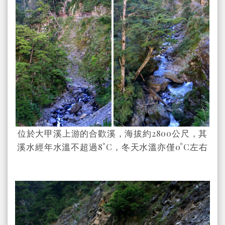
位於大甲溪上游的合歡溪，海拔約2800公尺，其
溪水經年水溫不超過8°C，冬天水溫亦僅0°C左右