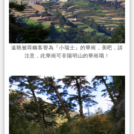
遠眺被尋幽客譽為『小瑞士』的華崗，美吧，請
注意，此華崗可非陽明山的華崗哦！