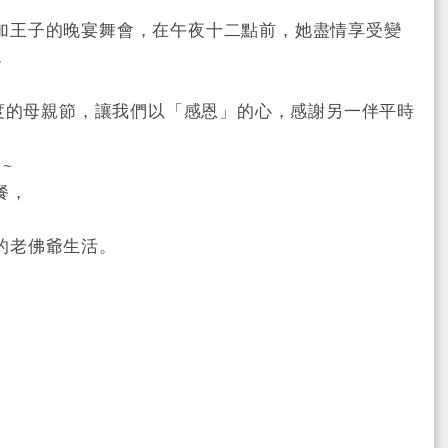
加王子的晚宴舞會，在午夜十二點前，她盡情享受變
.
一度的母親節，讓我們以「感恩」的心，感謝另一伴平時
~
餐，
的老佛爺生活。