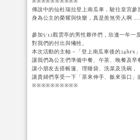
※※※※※※※※※※
傳說中的仙杜瑞拉登上南瓜車，駛往皇宮參
身為公主的榮耀與快樂，真是羨煞旁人啊 ....
參加5/12觀雲亭的男性夥伴們，欣逢一年
對我們的付出與犧牲。
本次活動的主軸 ~「登上南瓜車後的24hrs」
讓我們為公主們準備中餐、午茶、晚餐及早
讓小朋友去搭帳篷、理睡袋、洗菜及洗碗，
讓貴婦們享受一下「茶來伸手、飯來張口」
※※※※※※※※※※