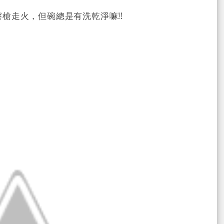
槍走火，但碗總是有洗乾淨嘛!!