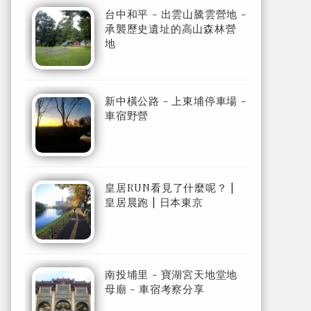
台中和平 - 出雲山騰雲營地 -
承襲歷史遺址的高山森林營
地
新中橫公路 - 上東埔停車場 -
車宿野營
皇居RUN看見了什麼呢？ |
皇居晨跑 | 日本東京
南投埔里 - 寶湖宮天地堂地
母廟 - 車宿考察分享