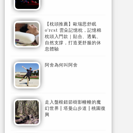
【枕頭推薦】歐瑞思舒眠
o'rest 雲朵記憶枕，記憶棉
枕頭入門款｜貼合、透氣、
自然支撐，打造更舒服的休
息體驗
阿舍為何叫阿舍
走入盤根錯節樹影幢幢的魔
幻世界 | 塔曼山步道 | 桃園復
興