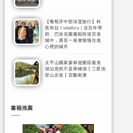
【葡萄牙中部深度旅行】科
英布拉 Coimbra｜在百年學
府、巴洛克圖書館與迷宮老
城中，遇見一座會慢慢住進
心裡的城市
太平山國家森林遊樂區最美
湖泊竟然不是翠峰湖 | 三星池
登山步道 | 宜蘭南澳
書籍推薦