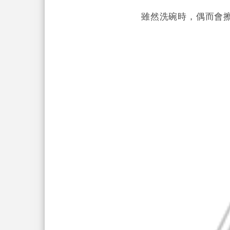
雖然洗碗時，偶而會擦