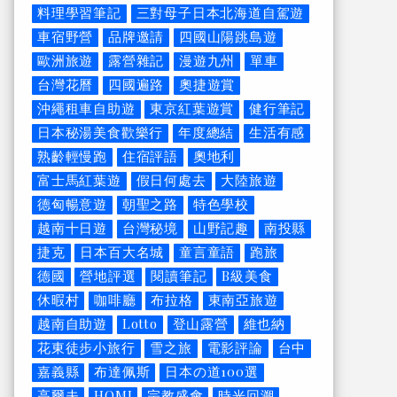
料理學習筆記
三對母子日本北海道自駕遊
車宿野營
品牌邀請
四國山陽跳島遊
歐洲旅遊
露營雜記
漫遊九州
單車
台灣花曆
四國遍路
奧捷遊賞
沖繩租車自助遊
東京紅葉遊賞
健行筆記
日本秘湯美食歡樂行
年度總結
生活有感
熟齡輕慢跑
住宿評語
奧地利
富士馬紅葉遊
假日何處去
大陸旅遊
德匈暢意遊
朝聖之路
特色學校
越南十日遊
台灣秘境
山野記趣
南投縣
捷克
日本百大名城
童言童語
跑旅
德國
營地評選
閱讀筆記
B級美食
休暇村
咖啡廳
布拉格
東南亞旅遊
越南自助遊
Lotto
登山露營
維也納
花東徒步小旅行
雪之旅
電影評論
台中
嘉義縣
布達佩斯
日本の道100選
高爾夫
HOMI
宗教盛會
時光回溯