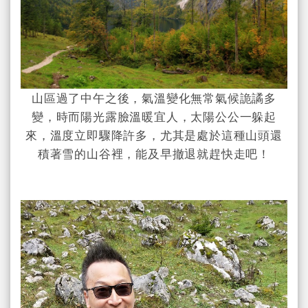
山區過了中午之後，氣溫變化無常氣候詭譎多
變，時而陽光露臉溫暖宜人，太陽公公一躲起
來，溫度立即驟降許多，尤其是處於這種山頭還
積著雪的山谷裡，能及早撤退就趕快走吧！