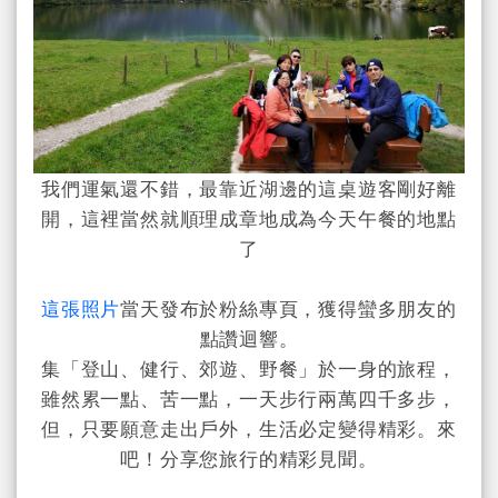
我們運氣還不錯，最靠近湖邊的這桌遊客剛好離
開，這裡當然就順理成章地成為今天午餐的地點
了
這張照片
當天發布於粉絲專頁，獲得蠻多朋友的
點讚迴響。
集「登山、健行、郊遊、野餐」於一身的旅程，
雖然累一點、苦一點，一天步行兩萬四千多步，
但，只要願意走出戶外，生活必定變得精彩。來
吧！分享您旅行的精彩見聞。