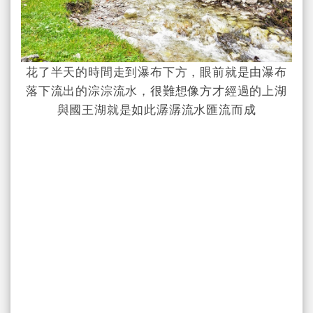
花了半天的時間走到瀑布下方，眼前就是由瀑布
落下流出的淙淙流水，很難想像方才經過的上湖
與國王湖就是如此潺潺流水匯流而成