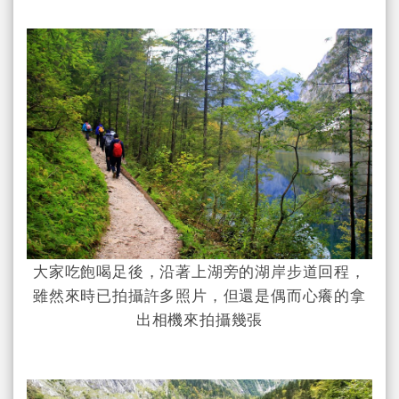
大家吃飽喝足後，沿著上湖旁的湖岸步道回程，
雖然來時已拍攝許多照片，但還是偶而心癢的拿
出相機來拍攝幾張