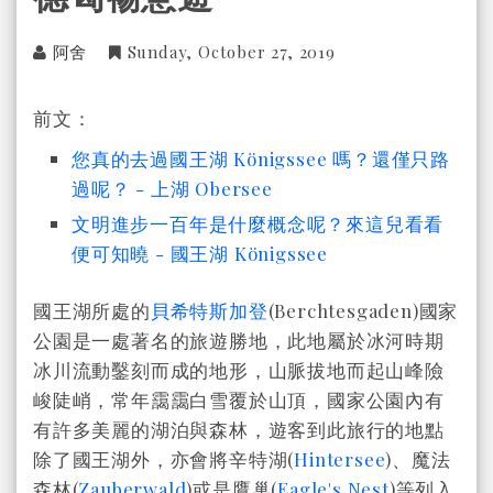
阿舍
Sunday, October 27, 2019
前文：
您真的去過國王湖 Königssee 嗎？還僅只路
過呢？ - 上湖 Obersee
文明進步一百年是什麼概念呢？來這兒看看
便可知曉 - 國王湖 Königssee
國王湖所處的
貝希特斯加登
(Berchtesgaden)國家
公園是一處著名的旅遊勝地，此地屬於冰河時期
冰川流動鑿刻而成的地形，山脈拔地而起山峰險
峻陡峭，常年靄靄白雪覆於山頂，國家公園內有
有許多美麗的湖泊與森林，遊客到此旅行的地點
除了國王湖外，亦會將辛特湖(
Hintersee
)、魔法
森林(
Zauberwald
)或是鷹巢(
Eagle's Nest
)等列入