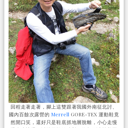
回程走著走著，腳上這雙跟著我國外南征北討、
國內百餘次露營的
Merrell
GORE-TEX 運動鞋竟
然開口笑，還好只是鞋底抓地層脫離，小心走慢