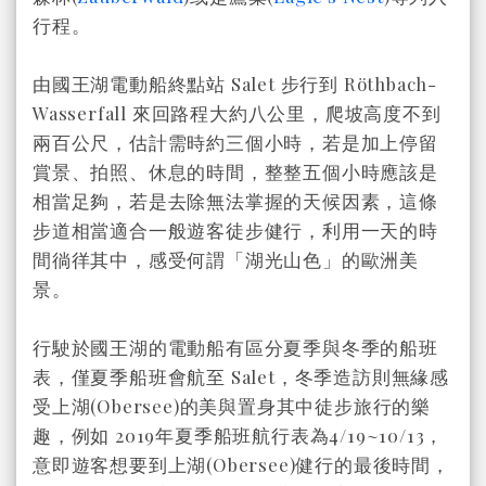
行程。
由國王湖電動船終點站 Salet 步行到
Röthbach-
Wasserfall 來回
路程
大約八公里，爬坡高度不到
兩百公尺，估計需時約三個小時，若是加上停留
賞景、拍照、休息的時間，整整五個小時應該是
相當足夠，若是去除無法掌握的天候因素，這條
步道相當適合一般遊客徒步健行，利用一天的時
間徜徉其中，感受何謂「湖光山色」的歐洲美
景。
行駛於國王湖的電動船有區分夏季與冬季的船班
表，僅夏季船班會航至 Salet，冬季造訪則無緣感
受上湖(Obersee)的美與置身其中徒步旅行的樂
趣，例如 2019年夏季船班航行表為4/19~10/13，
意即遊客想要到上湖(Obersee)健行的最後時間，