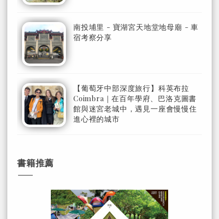
南投埔里 - 寶湖宮天地堂地母廟 - 車
宿考察分享
【葡萄牙中部深度旅行】科英布拉
Coimbra｜在百年學府、巴洛克圖書
館與迷宮老城中，遇見一座會慢慢住
進心裡的城市
書籍推薦