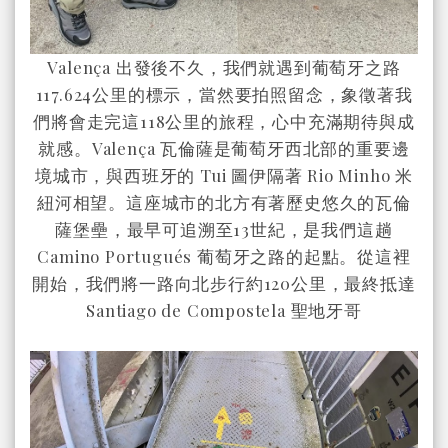
Valença 出發後不久，我們就遇到葡萄牙之路
117.624公里的標示，當然要拍照留念，象徵著我
們將會走完這118公里的旅程，心中充滿期待與成
就感。
Valença 瓦倫薩是葡萄牙西北部的重要邊
境城市，與西班牙的 Tui 圖伊隔著 Rio Minho 米
紐河相望。這座城市的北方有著歷史悠久的瓦倫
薩堡壘，最早可追溯至13世紀，是我們這趟
Camino Portugués 葡萄牙之路的起點。
從這裡
開始，我們將一路向北步行約120公里，最終抵達
Santiago de Compostela 聖地牙哥