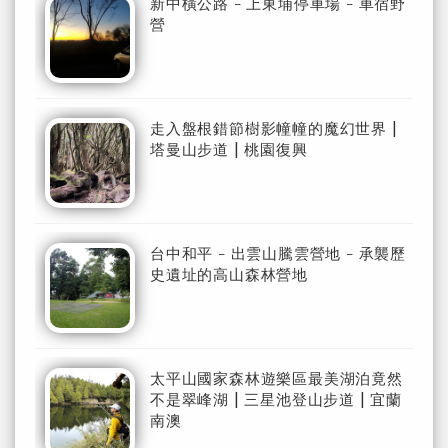
新中橫公路 - 上東埔停車場 - 車宿野
營
走入盤根錯節樹影幢幢的魔幻世界 |
塔曼山步道 | 桃園復興
台中和平 - 出雲山騰雲營地 - 承襲歷
史遺址的高山森林營地
太平山國家森林遊樂區最美湖泊竟然
不是翠峰湖 | 三星池登山步道 | 宜蘭
南澳