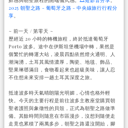
鮮感與朝聖旅程的開端儀式感。
🎞️短影音分享
。
2025 朝聖之路 - 葡萄牙之路 - 中央線旅行行程分
享
。
~ 前一天 / 第零天 ~
歷經近 20 小時的轉機旅程，終於抵達葡萄牙
Porto 波多。途中在伊斯坦堡機場中轉，果然是
個繁忙的轉運大站，凌晨四點依然燈火通明、人
潮洶湧，土耳其風情濃厚，陶瓷、地毯、飾品、
堅果琳瑯滿目，食物看起來也超級美味，讓人忍
不住想未來安排一趟土耳其深度之旅。
抵達波多時天氣晴朗陽光明媚，心情也格外輕
快。今天的主要行程是前往波多主教座堂購買朝
聖者護照與象徵性的貝殼，正式為朝聖之路做準
備。其餘時間則隨意在市區漫步，沒想到隨便走
走竟也累積了兩萬多步，朝聖之路還沒開始，腳