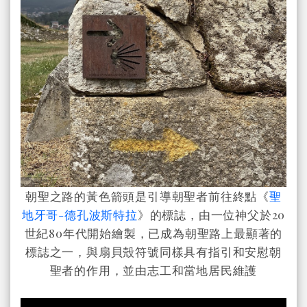
朝聖之路的黃色箭頭是引導朝聖者前往終點《
聖
地牙哥-德孔波斯特拉
》的標誌，由一位神父於20
世紀80年代開始繪製，已成為朝聖路上最顯著的
標誌之一，與扇貝殼符號同樣具有指引和安慰朝
聖者的作用，並由志工和當地居民維護