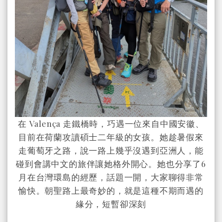
在 Valença 走鐵橋時，巧遇一位來自中國安徽、
目前在荷蘭攻讀碩士二年級的女孩。她趁暑假來
走葡萄牙之路，說一路上幾乎沒遇到亞洲人，能
碰到會講中文的旅伴讓她格外開心。她也分享了6
月在台灣環島的經歷，話題一開，大家聊得非常
愉快。朝聖路上最奇妙的，就是這種不期而遇的
緣分，短暫卻深刻