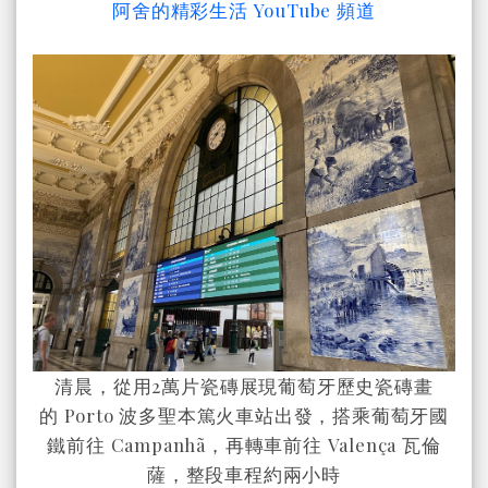
阿舍的精彩生活 YouTube 頻道
清晨，從
用2萬片瓷磚
展現葡萄牙歷史
瓷磚畫
的
Porto 波多
聖本篤火車站出發，搭乘葡萄牙國
鐵前往 Campanhã，再轉車前往 Valença 瓦倫
薩，整段車程約兩小時