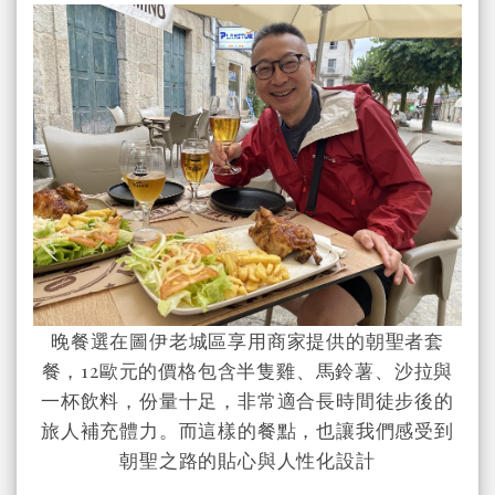
晚餐選在圖伊老城區享用商家提供的朝聖者套
餐，12歐元的價格包含半隻雞、馬鈴薯、沙拉與
一杯飲料，份量十足，非常適合長時間徒步後的
旅人補充體力。而這樣的餐點，也讓我們感受到
朝聖之路的貼心與人性化設計