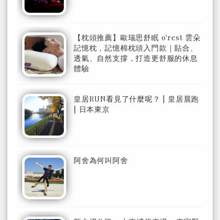
【枕頭推薦】歐瑞思舒眠 o'rest 雲朵
記憶枕，記憶棉枕頭入門款｜貼合、
透氣、自然支撐，打造更舒服的休息
體驗
皇居RUN看見了什麼呢？ | 皇居晨跑
| 日本東京
阿舍為何叫阿舍