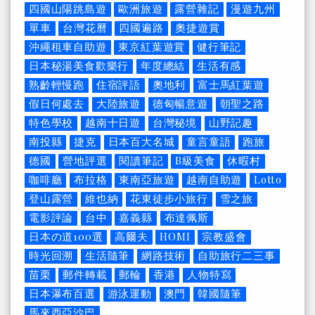
四國山陽跳島遊
歐洲旅遊
露營雜記
漫遊九州
單車
台灣花曆
四國遍路
奧捷遊賞
沖繩租車自助遊
東京紅葉遊賞
健行筆記
日本秘湯美食歡樂行
年度總結
生活有感
熟齡輕慢跑
住宿評語
奧地利
富士馬紅葉遊
假日何處去
大陸旅遊
德匈暢意遊
朝聖之路
特色學校
越南十日遊
台灣秘境
山野記趣
南投縣
捷克
日本百大名城
童言童語
跑旅
德國
營地評選
閱讀筆記
B級美食
休暇村
咖啡廳
布拉格
東南亞旅遊
越南自助遊
Lotto
登山露營
維也納
花東徒步小旅行
雪之旅
電影評論
台中
嘉義縣
布達佩斯
日本の道100選
高爾夫
HOMI
宗教盛會
時光回溯
生活隨筆
網路技術
自助旅行二三事
苗栗
郵件轉載
郵輪
香港
人物特寫
日本瀑布百選
游泳運動
澳門
韓國隨筆
馬來西亞沙巴