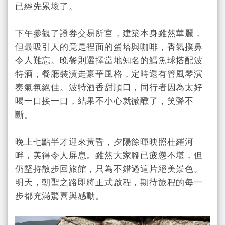
已經先累壞了。
下午參觀了證券交易所宮，建築本身雖然華麗，
但最吸引人的竟是裡面的蛋塔與咖啡，香氣撲鼻
令人難忘。晚餐則選擇當地知名的鱈魚球搭配波
特酒，餐廳裝潢走豪華風格，定時還有管風琴演
奏氣氛絕佳。波特酒香甜順口，同行者因為太好
喝一口接一口，結果不小心就微醺了，笑聲不
斷。
晚上七點半才迎來黃昏，夕陽餘暉映照杜羅河
畔，美得令人屏息。雖然大家腳已疲憊不堪，但
仍堅持散步回旅館，只為不錯過這片絕美景色。
明天，朝聖之路即將正式啟程，期待旅程的每一
步都充滿驚喜與感動。