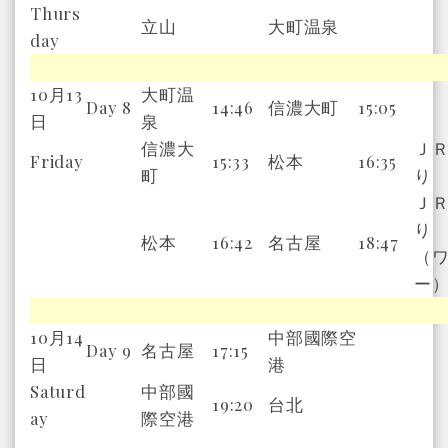
Thurs
立山
大町温泉
day
10月13
大町温
Day 8
14:46
信濃大町
15:05
日
泉
信濃大
Ｊ
Friday
15:33
松本
16:35
町
り
Ｊ
り
松本
16:42
名古屋
18:47
（
ー
10月14
中部國際空
Day 9
名古屋
17:15
日
港
Saturd
中部國
19:20
台北
ay
際空港