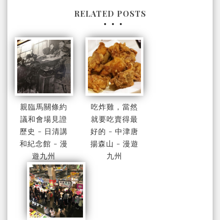
RELATED POSTS
親臨馬關條約
吃炸雞，當然
議和會場見證
就要吃賣得最
歷史 - 日清講
好的 - 中津唐
和紀念館 - 漫
揚森山 - 漫遊
遊九州
九州