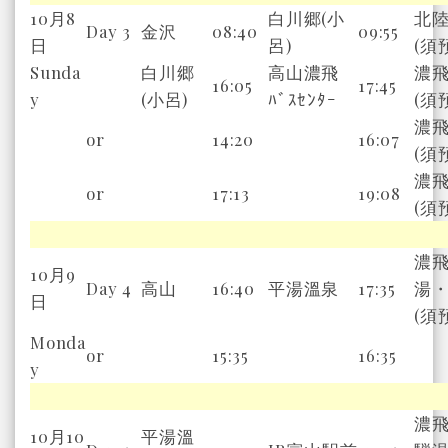
10月8
白川郷
(
小
北
Day 3
金沢
08:40
09:55
日
呂
)
(
須
Sunda
白川郷
高山濃飛
濃
16:05
17:45
y
(
小呂
)
ﾊﾞｽｾﾝﾀｰ
(
須
濃
or
14:20
16:07
(
須
濃
or
17:13
19:08
(
須
濃
10月9
Day 4
高山
16:40
平湯溫泉
17:35
湯
日
(
須
Monda
or
15:35
16:35
y
濃
10月10
平湯溫