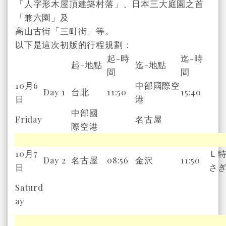
「人字形木屋頂建築村落」、日本三大庭園之首
「兼六園」及
高山古街「三町街」等。
以下是這次初版的行程規劃：
起-時
迄-時
起-地點
迄-地點
間
間
10月6
中部國際空
Day 1
台北
11:50
15:40
日
港
中部國
Friday
名古屋
際空港
10月7
Ｌ
Day 2
名古屋
08:56
金沢
11:50
日
さ
Saturd
ay