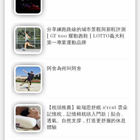
分享練跑路線的城市景觀與新鞋評測
| GT 600 耀動跑鞋 | LOTTO義大利
第一專業運動品牌
阿舍為何叫阿舍
【枕頭推薦】歐瑞思舒眠 o'rest 雲朵
記憶枕，記憶棉枕頭入門款｜貼合、
透氣、自然支撐，打造更舒服的休息
體驗