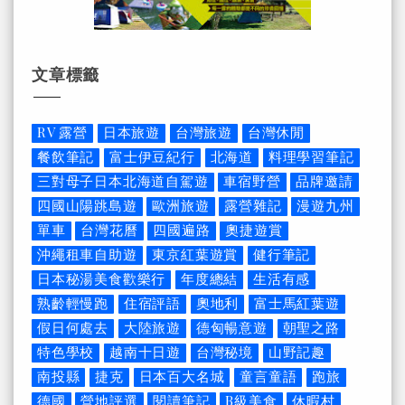
文章標籤
RV 露營
日本旅遊
台灣旅遊
台灣休閒
餐飲筆記
富士伊豆紀行
北海道
料理學習筆記
三對母子日本北海道自駕遊
車宿野營
品牌邀請
四國山陽跳島遊
歐洲旅遊
露營雜記
漫遊九州
單車
台灣花曆
四國遍路
奧捷遊賞
沖繩租車自助遊
東京紅葉遊賞
健行筆記
日本秘湯美食歡樂行
年度總結
生活有感
熟齡輕慢跑
住宿評語
奧地利
富士馬紅葉遊
假日何處去
大陸旅遊
德匈暢意遊
朝聖之路
特色學校
越南十日遊
台灣秘境
山野記趣
南投縣
捷克
日本百大名城
童言童語
跑旅
德國
營地評選
閱讀筆記
B級美食
休暇村