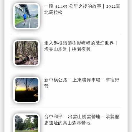
一段 42.195 公里之後的故事 | 2022臺
北馬拉松
走入盤根錯節樹影幢幢的魔幻世界 |
塔曼山步道 | 桃園復興
新中橫公路 - 上東埔停車場 - 車宿野
營
台中和平 - 出雲山騰雲營地 - 承襲歷
史遺址的高山森林營地