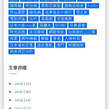
咖啡廳
布拉格
東南亞旅遊
越南自助遊
Lotto
登山露營
維也納
花東徒步小旅行
雪之旅
電影評論
台中
嘉義縣
布達佩斯
日本の道100選
高爾夫
HOMI
宗教盛會
時光回溯
生活隨筆
網路技術
自助旅行二三事
苗栗
郵件轉載
郵輪
香港
人物特寫
日本瀑布百選
游泳運動
澳門
韓國隨筆
馬來西亞沙巴
文章存檔
2026
(27)
►
2025
(36)
►
2024
(21)
►
2023
(23)
►