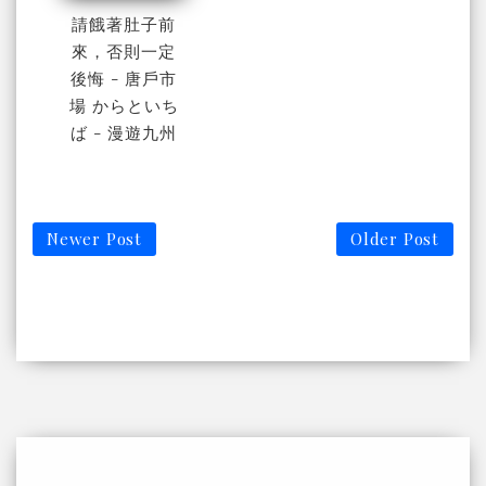
請餓著肚子前
來，否則一定
後悔 - 唐戶市
場 からといち
ば - 漫遊九州
Newer Post
Older Post