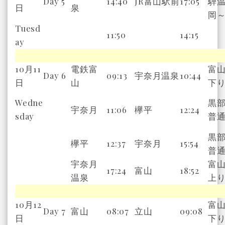
Day 5
14:40
JR
富山駅前
17:05
騨
日
泉
岡
Tuesd
11:50
14:15
ay
10月11
電鉄富
富
Day 6
09:13
宇奈月温泉
10:44
日
山
下
Wedne
黒
宇奈月
11:06
欅平
12:24
sday
普
黒
欅平
12:37
宇奈月
15:54
普
宇奈月
富
17:24
富山
18:52
温泉
上
10月12
富
Day 7
富山
08:07
立山
09:08
日
下