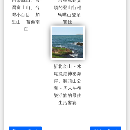
灣富士山、台
頭的登山行程
灣小百岳 - 加
- 鳥嘴山登頂
里山 - 苗栗南
實錄
庄
新北金山 - 水
尾漁港神祕海
岸、獅頭山公
園 - 周末午後
樂活族的最佳
生活饗宴