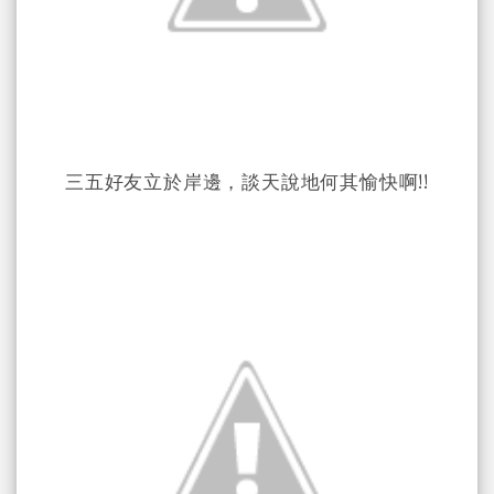
三五好友立於岸邊，談天說地何其愉快啊!!