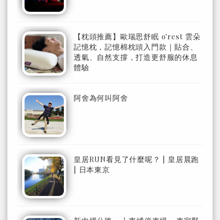
【枕頭推薦】歐瑞思舒眠 o'rest 雲朵
記憶枕，記憶棉枕頭入門款｜貼合、
透氣、自然支撐，打造更舒服的休息
體驗
阿舍為何叫阿舍
皇居RUN看見了什麼呢？ | 皇居晨跑
| 日本東京