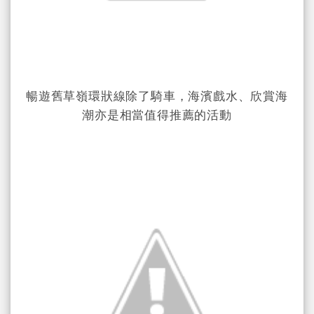
暢遊舊草嶺環狀線除了騎車，海濱戲水、欣賞海
潮亦是相當值得推薦的活動