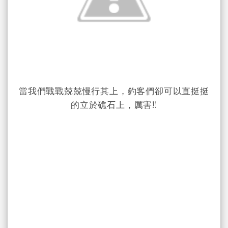
當我們戰戰兢兢慢行其上，釣客們卻可以直挺挺
的立於礁石上，厲害!!