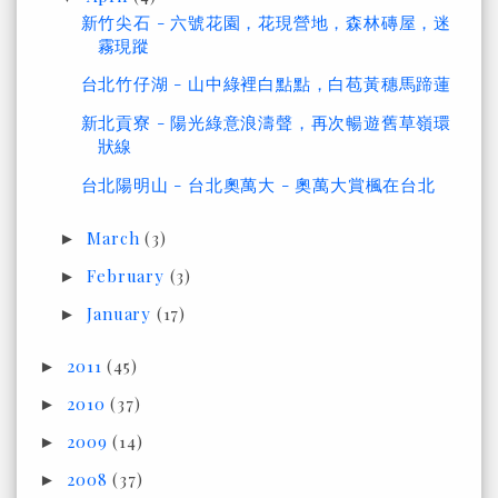
新竹尖石 - 六號花園，花現營地，森林磚屋，迷
霧現蹤
台北竹仔湖 - 山中綠裡白點點，白苞黃穗馬蹄蓮
新北貢寮 - 陽光綠意浪濤聲，再次暢遊舊草嶺環
狀線
台北陽明山 - 台北奧萬大 - 奧萬大賞楓在台北
March
(3)
►
February
(3)
►
January
(17)
►
2011
(45)
►
2010
(37)
►
2009
(14)
►
2008
(37)
►