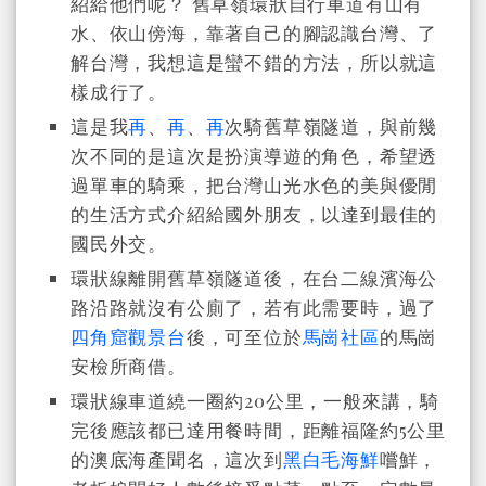
紹給他們呢？ 舊草嶺環狀自行車道有山有
水、依山傍海，靠著自己的腳認識台灣、了
解台灣，我想這是蠻不錯的方法，所以就這
樣成行了。
這是我
再
、
再
、
再
次騎舊草嶺隧道，與前幾
次不同的是這次是扮演導遊的角色，希望透
過單車的騎乘，把台灣山光水色的美與優閒
的生活方式介紹給國外朋友，以達到最佳的
國民外交。
環狀線離開舊草嶺隧道後，在台二線濱海公
路沿路就沒有公廁了，若有此需要時，過了
四角窟觀景台
後，可至位於
馬崗社區
的馬崗
安檢所商借。
環狀線車道繞一圈約20公里，一般來講，騎
完後應該都已達用餐時間，距離福隆約5公里
的澳底海產聞名，這次到
黑白毛海鮮
嚐鮮，