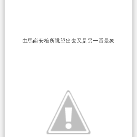
由馬崗安檢所眺望出去又是另一番景象