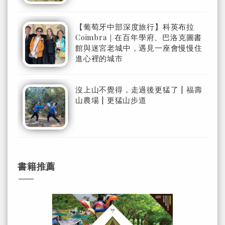
【葡萄牙中部深度旅行】科英布拉
Coimbra｜在百年學府、巴洛克圖書
館與迷宮老城中，遇見一座會慢慢住
進心裡的城市
沒上山不覺得，走過後更猛了 | 福壽
山農場 | 更猛山步道
書籍推薦