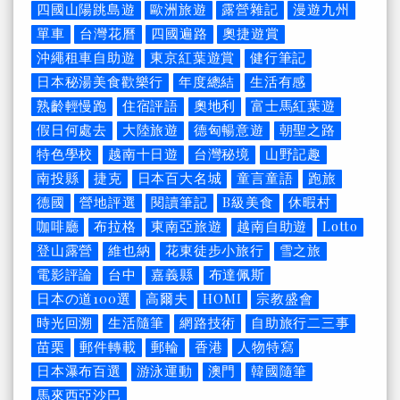
四國山陽跳島遊
歐洲旅遊
露營雜記
漫遊九州
單車
台灣花曆
四國遍路
奧捷遊賞
沖繩租車自助遊
東京紅葉遊賞
健行筆記
日本秘湯美食歡樂行
年度總結
生活有感
熟齡輕慢跑
住宿評語
奧地利
富士馬紅葉遊
假日何處去
大陸旅遊
德匈暢意遊
朝聖之路
特色學校
越南十日遊
台灣秘境
山野記趣
南投縣
捷克
日本百大名城
童言童語
跑旅
德國
營地評選
閱讀筆記
B級美食
休暇村
咖啡廳
布拉格
東南亞旅遊
越南自助遊
Lotto
登山露營
維也納
花東徒步小旅行
雪之旅
電影評論
台中
嘉義縣
布達佩斯
日本の道100選
高爾夫
HOMI
宗教盛會
時光回溯
生活隨筆
網路技術
自助旅行二三事
苗栗
郵件轉載
郵輪
香港
人物特寫
日本瀑布百選
游泳運動
澳門
韓國隨筆
馬來西亞沙巴