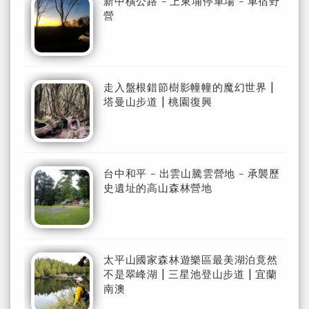
新中橫公路 - 上東埔停車場 - 車宿野
營
走入盤根錯節樹影幢幢的魔幻世界 |
塔曼山步道 | 桃園復興
台中和平 - 出雲山騰雲營地 - 承襲歷
史遺址的高山森林營地
太平山國家森林遊樂區最美湖泊竟然
不是翠峰湖 | 三星池登山步道 | 宜蘭
南澳