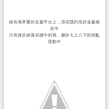
綠色海草覆於近處平台上，浪花隱約現於遠處礁
岩中
只有跳步綠藻岩縫中的我，腳步七上八下的胡亂
晃動中