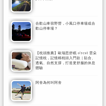
合歡山車宿野營，小風口停車場或合
歡山停車場？
【枕頭推薦】歐瑞思舒眠 o'rest 雲朵
記憶枕，記憶棉枕頭入門款｜貼合、
透氣、自然支撐，打造更舒服的休息
體驗
阿舍為何叫阿舍