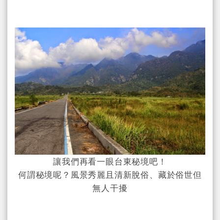
讓我們再看一眼台東秘境吧！
何謂秘境呢？風景秀麗且清新脫俗、藏於俗世但
無人干擾