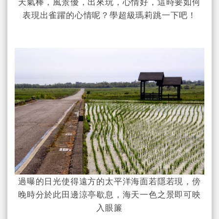
天氣棒，風景優，出來玩，心情好，這時要如何
表現出雀躍的心情呢？學超級瑪莉跳一下吧！
過曝的日光使得遠方的太平洋海面若隱若現，傍
晚時分於此田邊涼亭歇息，海天一色之景即可映
入眼簾