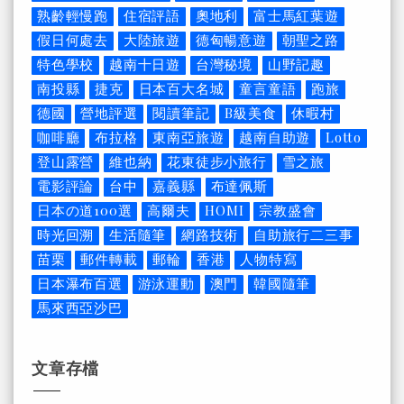
熟齡輕慢跑
住宿評語
奧地利
富士馬紅葉遊
假日何處去
大陸旅遊
德匈暢意遊
朝聖之路
特色學校
越南十日遊
台灣秘境
山野記趣
南投縣
捷克
日本百大名城
童言童語
跑旅
德國
營地評選
閱讀筆記
B級美食
休暇村
咖啡廳
布拉格
東南亞旅遊
越南自助遊
Lotto
登山露營
維也納
花東徒步小旅行
雪之旅
電影評論
台中
嘉義縣
布達佩斯
日本の道100選
高爾夫
HOMI
宗教盛會
時光回溯
生活隨筆
網路技術
自助旅行二三事
苗栗
郵件轉載
郵輪
香港
人物特寫
日本瀑布百選
游泳運動
澳門
韓國隨筆
馬來西亞沙巴
文章存檔