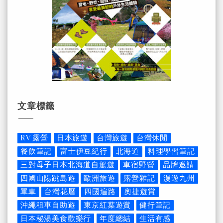
文章標籤
RV 露營
日本旅遊
台灣旅遊
台灣休閒
餐飲筆記
富士伊豆紀行
北海道
料理學習筆記
三對母子日本北海道自駕遊
車宿野營
品牌邀請
四國山陽跳島遊
歐洲旅遊
露營雜記
漫遊九州
單車
台灣花曆
四國遍路
奧捷遊賞
沖繩租車自助遊
東京紅葉遊賞
健行筆記
日本秘湯美食歡樂行
年度總結
生活有感