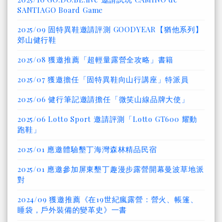
SANTIAGO Board Game
2025/09 固特異鞋邀請評測 GOODYEAR【猶他系列】
郊山健行鞋
2025/08 獲邀推薦「超輕量露營全攻略」書籍
2025/07 獲邀擔任「固特異鞋向山行講座」特派員
2025/06 健行筆記邀請擔任「微笑山線品牌大使」
2025/06 Lotto Sport 邀請評測「Lotto GT600 耀動
跑鞋」
2025/01 應邀體驗墾丁海灣森林精品民宿
2025/01 應邀參加屏東墾丁趣漫步露營開幕曼波草地派
對
2024/09 獲邀推薦《在19世紀瘋露營：營火、帳篷、
睡袋，戶外裝備的變革史》一書