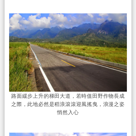
路面緩步上升的梯田大道，若時值田野作物長成
之際，此地必然是稻浪滾滾迎風搖曳，浪漫之姿
悄然入心