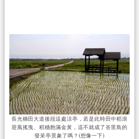
長光梯田大道後段這處涼亭，若是此時田中稻浪
迎風搖曳、稻穗飽滿金黃，這不就成了峇里島的
發呆亭景象了嗎？(想像一下)