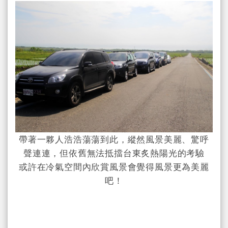
帶著一夥人浩浩蕩蕩到此，縱然風景美麗、驚呼
聲連連，但依舊無法抵擋台東炙熱陽光的考驗
或許在冷氣空間內欣賞風景會覺得風景更為美麗
吧！