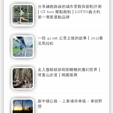
分享練跑路線的城市景觀與新鞋評測
| GT 600 耀動跑鞋 | LOTTO義大利
第一專業運動品牌
一段 42.195 公里之後的故事 | 2022臺
北馬拉松
走入盤根錯節樹影幢幢的魔幻世界 |
塔曼山步道 | 桃園復興
新中橫公路 - 上東埔停車場 - 車宿野
營