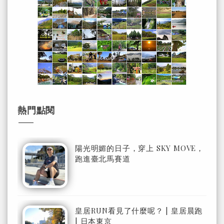
熱門點閱
陽光明媚的日子，穿上 SKY MOVE，
跑進臺北馬賽道
皇居RUN看見了什麼呢？ | 皇居晨跑
| 日本東京