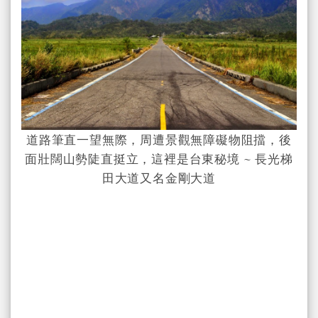
道路筆直一望無際，周遭景觀無障礙物阻擋，後
面壯闊山勢陡直挺立，這裡是台東秘境 ~ 長光梯
田大道又名金剛大道