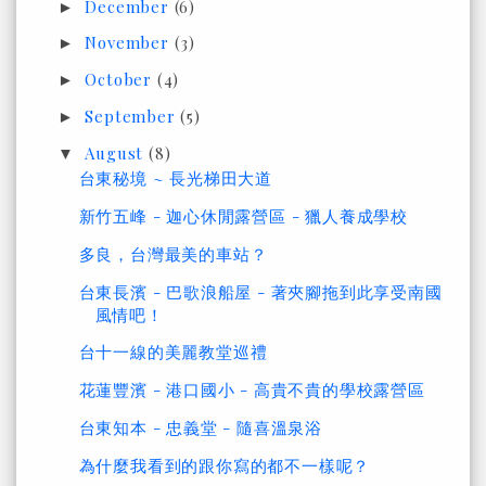
December
(6)
►
November
(3)
►
October
(4)
►
September
(5)
►
August
(8)
▼
台東秘境 ~ 長光梯田大道
新竹五峰 - 迦心休閒露營區 - 獵人養成學校
多良，台灣最美的車站？
台東長濱 - 巴歌浪船屋 - 著夾腳拖到此享受南國
風情吧！
台十一線的美麗教堂巡禮
花蓮豐濱 - 港口國小 - 高貴不貴的學校露營區
台東知本 - 忠義堂 - 隨喜溫泉浴
為什麼我看到的跟你寫的都不一樣呢？