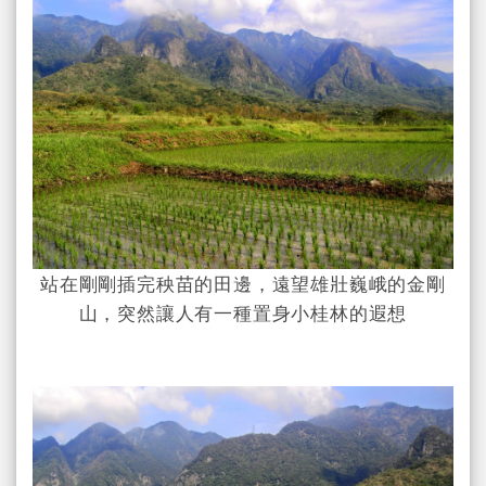
站在剛剛插完秧苗的田邊，遠望雄壯巍峨的金剛
山，突然讓人有一種置身小桂林的遐想