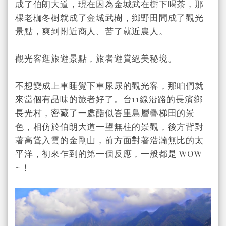
成了伯朗大道，現在因為金城武在樹下喝茶，那
棵老枷冬樹就成了金城武樹，鄉野田間成了觀光
景點，爽到附近商人、苦了就近農人。
觀光客逛旅遊景點，旅者遊賞絕美秘境。
不想變成上車睡覺下車尿尿的觀光客，那咱們就
來當個有品味的旅者好了。台11線沿路的長濱鄉
長光村，密藏了一處酷似峇里島層疊梯田的景
色，相仿於伯朗大道一望無柱的景觀，後方背對
著高聳入雲的金剛山，前方面對著浩瀚無比的太
平洋，初來乍到的第一個反應，一般都是 WOW
~！