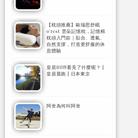
【枕頭推薦】歐瑞思舒眠
o'rest 雲朵記憶枕，記憶棉
枕頭入門款｜貼合、透氣、
自然支撐，打造更舒服的休
息體驗
皇居RUN看見了什麼呢？ |
皇居晨跑 | 日本東京
阿舍為何叫阿舍