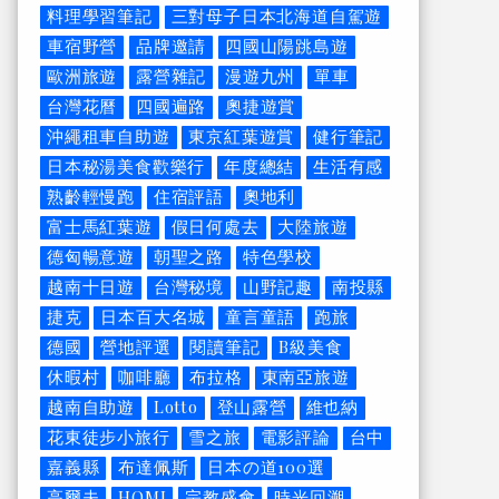
料理學習筆記
三對母子日本北海道自駕遊
車宿野營
品牌邀請
四國山陽跳島遊
歐洲旅遊
露營雜記
漫遊九州
單車
台灣花曆
四國遍路
奧捷遊賞
沖繩租車自助遊
東京紅葉遊賞
健行筆記
日本秘湯美食歡樂行
年度總結
生活有感
熟齡輕慢跑
住宿評語
奧地利
富士馬紅葉遊
假日何處去
大陸旅遊
德匈暢意遊
朝聖之路
特色學校
越南十日遊
台灣秘境
山野記趣
南投縣
捷克
日本百大名城
童言童語
跑旅
德國
營地評選
閱讀筆記
B級美食
休暇村
咖啡廳
布拉格
東南亞旅遊
越南自助遊
Lotto
登山露營
維也納
花東徒步小旅行
雪之旅
電影評論
台中
嘉義縣
布達佩斯
日本の道100選
高爾夫
HOMI
宗教盛會
時光回溯