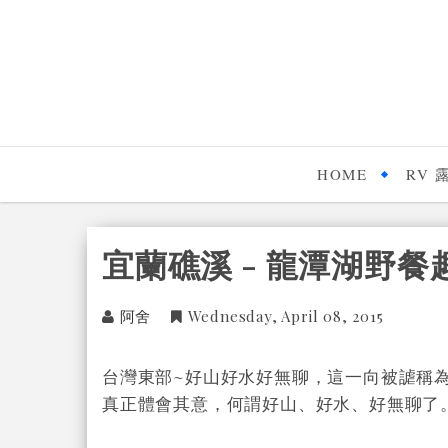
HOME
RV 
宜蘭礁溪 - 龍潭湖野餐
阿舍
Wednesday, April 08, 2015
台灣東部~好山好水好無聊，這一向被謔稱
真正體會其意，何謂好山、好水、好無聊了