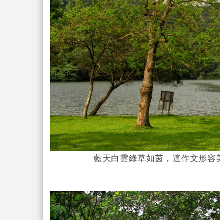
藍天白雲綠草如茵，這作文形容