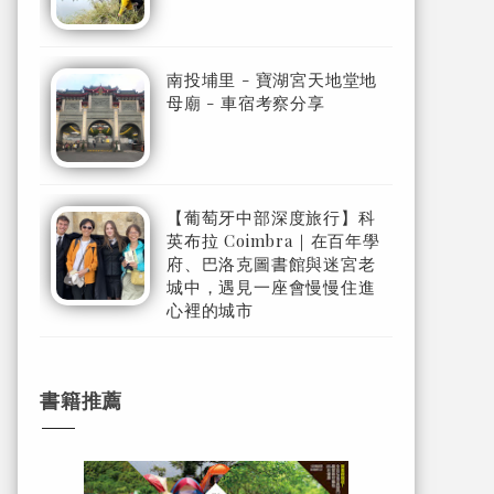
南投埔里 - 寶湖宮天地堂地
母廟 - 車宿考察分享
【葡萄牙中部深度旅行】科
英布拉 Coimbra｜在百年學
府、巴洛克圖書館與迷宮老
城中，遇見一座會慢慢住進
心裡的城市
書籍推薦