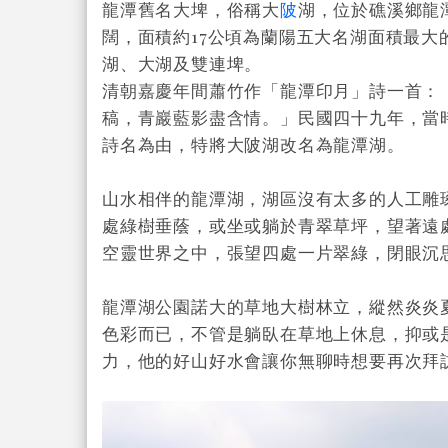
龍潭舊名大埤，俗稱大
陂
湖，位於礁溪鄉龍
闊，面積約17公頃為蘭陽五大名湖面積最
湖、大湖及雙連埤。
清朝嘉慶年間蕭竹作「龍潭印月」詩一首：
稿，青巖藍影盡含情。」民國四十九年，當
詩名為由，特將大陂湖改名為龍潭湖。
山水相伴的龍潭湖，湖區沒有太多的人工雕
處綠樹垂蔭，或坐或躺於青翠草坪，望著遠
空靈世界之中，張望四處一片翠綠，閉眼沉
龍潭湖公園諾大的草地大樹林立，縱然炎炎
色彩而已，不管是躺臥在草地上休息，抑或
力，他的好山好水會讓你無聊時想要再次拜