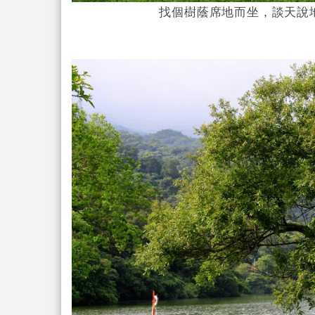
找個樹蔭席地而坐，談天說