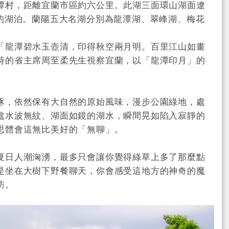
潭村，距離宜蘭市區約六公里。此湖三面環山湖面遼
大的湖泊。蘭陽五大名湖分別為龍潭湖、翠峰湖、梅花
「龍潭碧水玉壺清，印得秋空兩月明。百里江山如畫
時的省主席周至柔先生視察宜蘭，以「龍潭印月」的
琢，依然保有大自然的原始風味，漫步公園綠地，處
處水波無紋、湖面如鏡的湖水，瞬間晃如陷入寂靜的
思體會這無比美好的「無聊」。
夏日人潮洶湧，最多只會讓你覺得綠草上多了那麼點
是坐在大樹下野餐聊天，你會感受這地方的神奇的魔
訪。