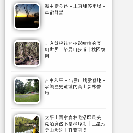
新中橫公路 - 上東埔停車場 -
車宿野營
走入盤根錯節樹影幢幢的魔
幻世界 | 塔曼山步道 | 桃園復
興
台中和平 - 出雲山騰雲營地 -
承襲歷史遺址的高山森林營
地
太平山國家森林遊樂區最美
湖泊竟然不是翠峰湖 | 三星池
登山步道 | 宜蘭南澳