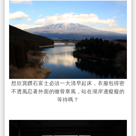
想欣賞鑽石富士必須一大清早起床，衣服包得密
不透風忍著外面的徹骨寒風，站在湖岸邊癡癡的
等待嗎？