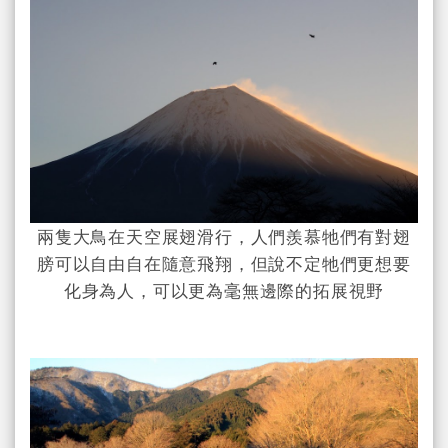
兩隻大鳥在天空展翅滑行，人們羨慕牠們有對翅
膀可以自由自在隨意飛翔，但說不定牠們更想要
化身為人，可以更為毫無邊際的拓展視野