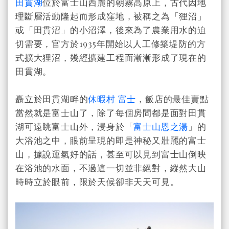
田貫湖
位於富士山西麓的朝霧高原上，古代因地
理斷層活動隆起而形成窪地，被稱之為「狸沼」
或「田貫沼」的小沼澤，後來為了農業用水的迫
切需要，官方於1935年開始以人工修築堤防的方
式擴大狸沼，幾經擴建工程而漸漸形成了現在的
田貫湖。
矗立於田貫湖畔的
休暇村 富士
，飯店的最佳賣點
當然就是富士山了，除了每個房間都是面對田貫
湖可遠眺富士山外，浸身於「
富士山恩之湯
」的
大浴池之中，眼前呈現的即是神秘又壯麗的富士
山，據說運氣好的話，甚至可以見到富士山倒映
在浴池的水面，不過這一切並非絕對，縱然大山
時時立於眼前，限於天候卻非天天可見。