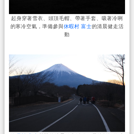
起身穿著雪衣、頭頂毛帽、帶著手套、吸著冷咧
的寒冷空氣，準備參與
休暇村 富士
的清晨健走活
動