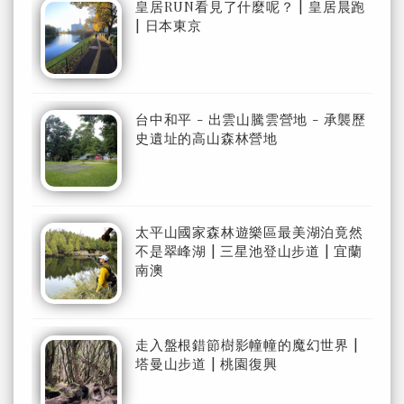
皇居RUN看見了什麼呢？ | 皇居晨跑
| 日本東京
台中和平 - 出雲山騰雲營地 - 承襲歷
史遺址的高山森林營地
太平山國家森林遊樂區最美湖泊竟然
不是翠峰湖 | 三星池登山步道 | 宜蘭
南澳
走入盤根錯節樹影幢幢的魔幻世界 |
塔曼山步道 | 桃園復興