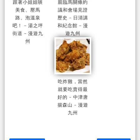
跟著小姐姐啖
親臨馬關條約
美食、壓馬
議和會場見證
路、泡溫泉
歷史 - 日清講
吧！ - 湯之坪
和紀念館 - 漫
街道 - 漫遊九
遊九州
州
吃炸雞，當然
就要吃賣得最
好的 - 中津唐
揚森山 - 漫遊
九州