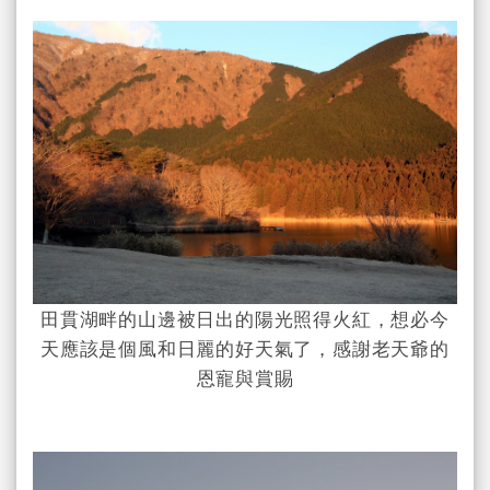
田貫湖畔的山邊被日出的陽光照得火紅，想必今
天應該是個風和日麗的好天氣了，感謝老天爺的
恩寵與賞賜