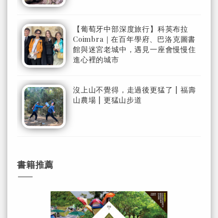
【葡萄牙中部深度旅行】科英布拉
Coimbra｜在百年學府、巴洛克圖書
館與迷宮老城中，遇見一座會慢慢住
進心裡的城市
沒上山不覺得，走過後更猛了 | 福壽
山農場 | 更猛山步道
書籍推薦