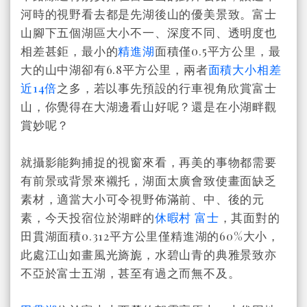
河時的視野看去都是先湖後山的優美景致。富士
山腳下五個湖區大小不一、深度不同、透明度也
相差甚鉅，最小的
精進湖
面積僅0.5平方公里，最
大的山中湖卻有6.8平方公里，兩者
面積大小相差
近14倍
之多，若以事先預設的行車視角欣賞富士
山，你覺得在大湖邊看山好呢？還是在小湖畔觀
賞妙呢？
就攝影能夠捕捉的視窗來看，再美的事物都需要
有前景或背景來襯托，湖面太廣會致使畫面缺乏
素材，適當大小可令視野佈滿前、中
、
後的元
素，今天投宿位於
湖畔
的
休暇村 富士
，其面對
的
田貫湖面積0.312平方公里僅精進湖的60%大小，
此處江山如畫風光旖旎，水碧山青的典雅景致亦
不亞於富士五湖，甚至有過之而無不及。