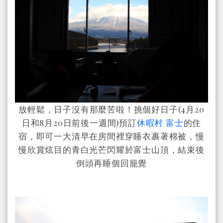
放輕鬆，日子沒有那麼苦啦！挑個好日子(4月20
日和8月20日前後一週間)預訂
休暇村 富士
的住
宿，即可一大清早在房間裡穿睡衣裹著棉被，慢
慢欣賞炫目的青白光芒閃耀於富士山頂，結束後
倒頭再睡個回籠覺