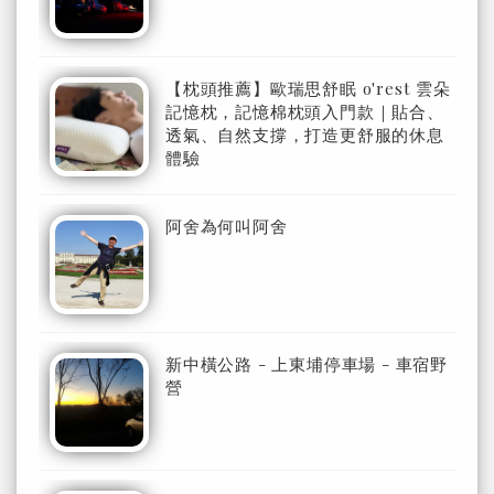
【枕頭推薦】歐瑞思舒眠 o'rest 雲朵
記憶枕，記憶棉枕頭入門款｜貼合、
透氣、自然支撐，打造更舒服的休息
體驗
阿舍為何叫阿舍
新中橫公路 - 上東埔停車場 - 車宿野
營