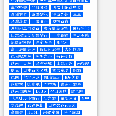
料理學習筆記
三對母子日本北海道自駕遊
車宿野營
品牌邀請
四國山陽跳島遊
歐洲旅遊
露營雜記
漫遊九州
單車
台灣花曆
四國遍路
奧捷遊賞
沖繩租車自助遊
東京紅葉遊賞
健行筆記
日本秘湯美食歡樂行
年度總結
生活有感
熟齡輕慢跑
住宿評語
奧地利
富士馬紅葉遊
假日何處去
大陸旅遊
德匈暢意遊
朝聖之路
特色學校
越南十日遊
台灣秘境
山野記趣
南投縣
捷克
日本百大名城
童言童語
跑旅
德國
營地評選
閱讀筆記
B級美食
休暇村
咖啡廳
布拉格
東南亞旅遊
越南自助遊
Lotto
登山露營
維也納
花東徒步小旅行
雪之旅
電影評論
台中
嘉義縣
布達佩斯
日本の道100選
高爾夫
HOMI
宗教盛會
時光回溯