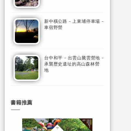
新中橫公路 - 上東埔停車場 -
車宿野營
台中和平 - 出雲山騰雲營地 -
承襲歷史遺址的高山森林營
地
書籍推薦