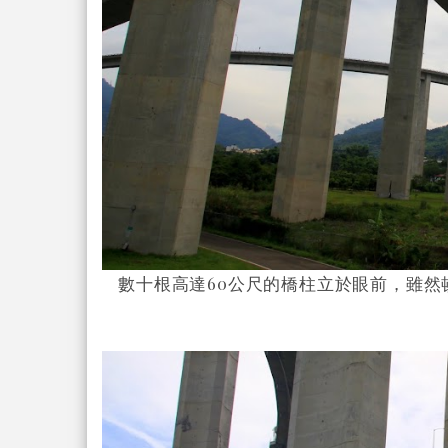
數十根高達60公尺的橋柱立於眼前，雖