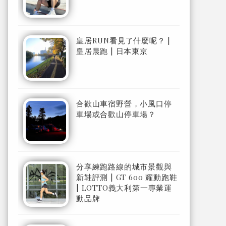
皇居RUN看見了什麼呢？ |
皇居晨跑 | 日本東京
合歡山車宿野營，小風口停
車場或合歡山停車場？
分享練跑路線的城市景觀與
新鞋評測 | GT 600 耀動跑鞋
| LOTTO義大利第一專業運
動品牌