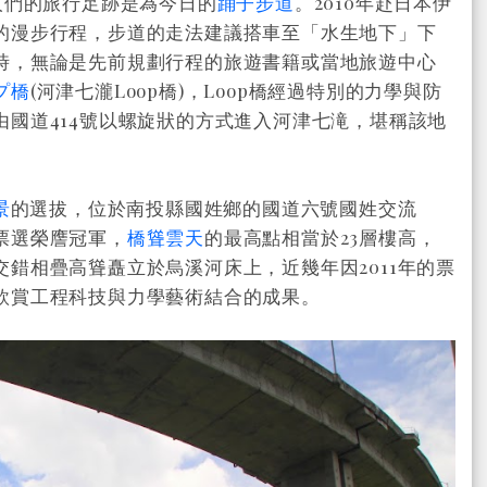
人們的旅行足跡是為今日的
踊子步道
。2010年赴日本伊
的漫步行程，步道的走法建議搭車至「水生地下」下
時，無論是先前規劃行程的旅遊書籍或當地旅遊中心
プ橋
(
河津七瀧Loop橋)，Loop橋經過特別的力學與防
國道414號以螺旋狀的方式進入河津七滝，堪稱該地
景
的選拔，位於南投縣國姓鄉的國道六號國姓交流
票選榮譍冠軍，
橋聳雲天
的最高點相當於23層樓高，
錯相疊高聳矗立於烏溪河床上，近幾年因2011年的票
欣賞工程科技與力學藝術結合的成果。