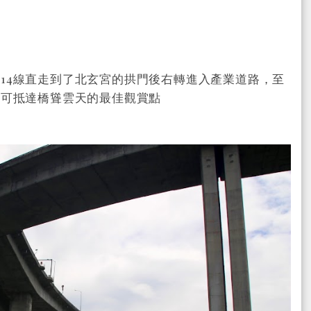
14線直走到了北玄宮的拱門後右轉進入產業道路，至
即可抵達橋聳雲天的最佳觀賞點