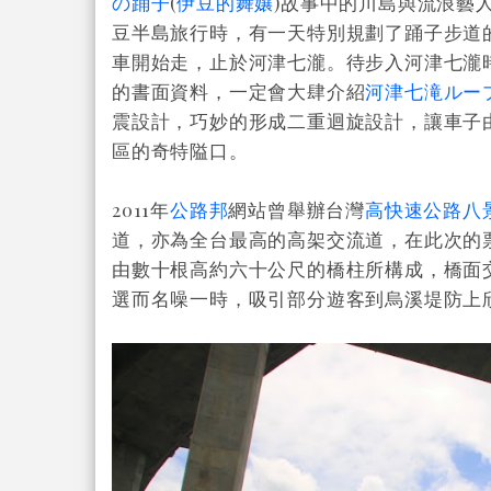
の踊子
(
伊豆的舞孃
)故事中的川島與流浪藝
豆半島旅行時，有一天特別規劃了踊子步道
車開始走，止於河津七瀧。待步入河津七瀧
的書面資料，一定會大肆介紹
河津七滝ルー
震設計，巧妙的形成二重迴旋設計，讓車子由
區的奇特隘口
。
2011年
公路邦
網站曾舉辦台灣
高快速公路八
道，亦為全台最高的高架交流道，在此次的
由數十根高約六十公尺的橋柱所構成，橋面交
選而名噪一時，吸引部分遊客到烏溪堤防上