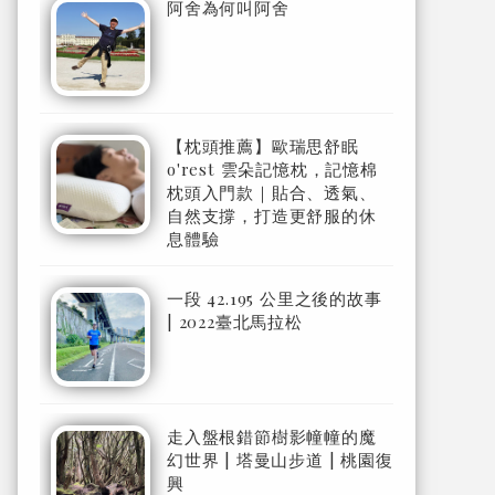
阿舍為何叫阿舍
【枕頭推薦】歐瑞思舒眠
o'rest 雲朵記憶枕，記憶棉
枕頭入門款｜貼合、透氣、
自然支撐，打造更舒服的休
息體驗
一段 42.195 公里之後的故事
| 2022臺北馬拉松
走入盤根錯節樹影幢幢的魔
幻世界 | 塔曼山步道 | 桃園復
興