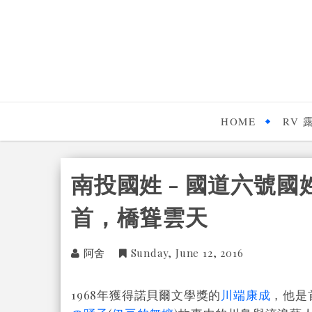
HOME
RV 
南投國姓 - 國道六號國
首，橋聳雲天
阿舍
Sunday, June 12, 2016
1968年獲得諾貝爾文學獎的
川端康成
，他是