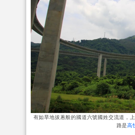
有如旱地拔蔥般的國道六號國姓交流道，
路是
高