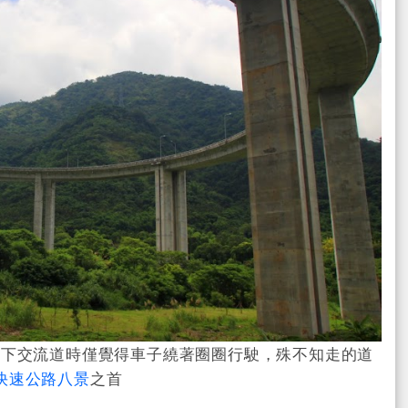
上下交流道時僅覺得車子繞著圈圈行駛，殊不知走的道
快速公路八景
之首