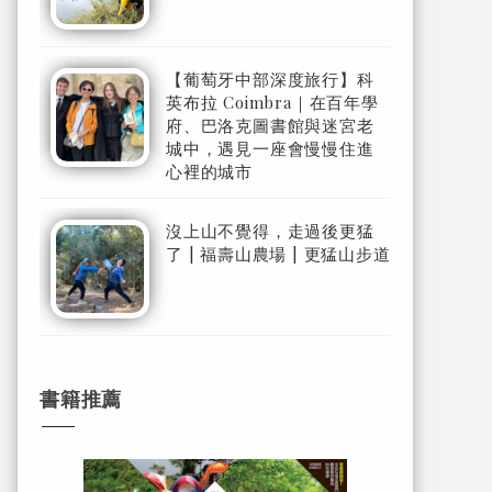
【葡萄牙中部深度旅行】科
英布拉 Coimbra｜在百年學
府、巴洛克圖書館與迷宮老
城中，遇見一座會慢慢住進
心裡的城市
沒上山不覺得，走過後更猛
了 | 福壽山農場 | 更猛山步道
書籍推薦