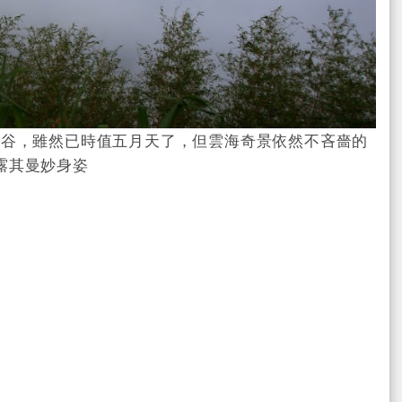
山谷，雖然已時值五月天了，但雲海奇景依然不吝嗇的
露其曼妙身姿