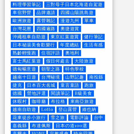
料理學習筆記
三對母子日本北海道自駕遊
車宿野營
品牌邀請
四國山陽跳島遊
歐洲旅遊
露營雜記
漫遊九州
單車
台灣花曆
四國遍路
奧捷遊賞
沖繩租車自助遊
東京紅葉遊賞
健行筆記
日本秘湯美食歡樂行
年度總結
生活有感
熟齡輕慢跑
住宿評語
奧地利
富士馬紅葉遊
假日何處去
大陸旅遊
德匈暢意遊
朝聖之路
特色學校
越南十日遊
台灣秘境
山野記趣
南投縣
捷克
日本百大名城
童言童語
跑旅
德國
營地評選
閱讀筆記
B級美食
休暇村
咖啡廳
布拉格
東南亞旅遊
越南自助遊
Lotto
登山露營
維也納
花東徒步小旅行
雪之旅
電影評論
台中
嘉義縣
布達佩斯
日本の道100選
高爾夫
HOMI
宗教盛會
時光回溯