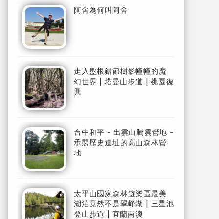
阿舍為何叫阿舍
走入盤根錯節樹影幢幢的魔
幻世界 | 塔曼山步道 | 桃園復
興
台中和平 - 出雲山騰雲營地 -
承襲歷史遺址的高山森林營
地
太平山國家森林遊樂區最美
湖泊竟然不是翠峰湖 | 三星池
登山步道 | 宜蘭南澳