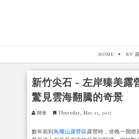
HOME
RV 
新竹尖石 - 左岸臻美露
驚見雲海翻騰的奇景
阿舍
Thursday, May 11, 2017
數年前到
鳥嘴山露營區
露營時，傍晚一開燈