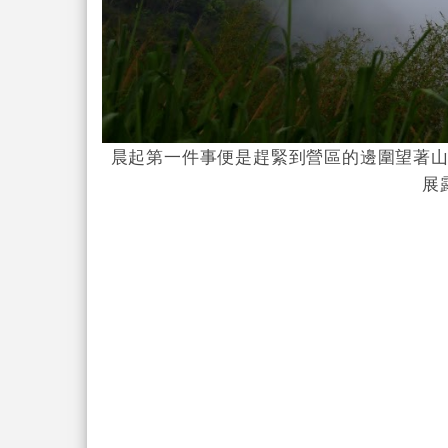
晨起第一件事便是趕緊到營區的邊圍望著
展