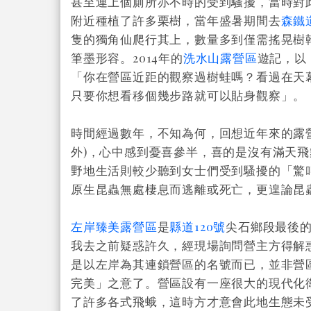
甚至連上個廁所亦不時的受到騷擾，當時對
附近種植了許多栗樹，當年盛暑期間去
森鐵
隻的獨角仙爬行其上，數量多到僅需搖晃樹
筆墨形容。2014年的
洗水山露營區
遊記，以
「你在營區近距的觀察過樹蛙嗎？看過在天
只要你想看移個幾步路就可以貼身觀察」。
時間經過數年，不知為何，回想近年來的露
外)，心中感到憂喜參半，喜的是沒有滿天
野地生活則較少聽到女士們受到騷擾的「驚
原生昆蟲無處棲息而逃離或死亡，更遑論昆
左岸臻美露營區
是
縣道120號
尖石鄉段最後
我去之前疑惑許久，經現場詢問營主方得解
是以左岸為其連鎖營區的名號而已，並非營
完美」之意了。營區設有一座很大的現代化
了許多各式飛蛾，這時方才意會此地生態未受