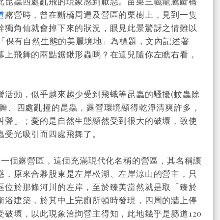
此昆蟲四處亂飛的現象感到厭惡。苗栗三義龍騰斷橋
道
露營時，曾在斷橋周遭及營區的栗樹上，見到一隻
幹獨角仙就會掉下來的狀況，眼見此景驚訝之情難以
「保有自然生態的美麗境地」為標題，文內記述著
幕上飛舞的兩點鋸鍬形蟲嗎？在這兒隨你左瞧右看，
營活動，似乎越來越少受到飛蛾等昆蟲的騷擾(蚊蟲除
飛舞、四處亂撞的昆蟲，露營環境顯得乾淨清爽許多，
叫聲」；憂的是自然生態顯然受到很大的破壞，致使
蟲受光吸引而四處飛舞了。
的一個露營區，這個充滿現代化名稱的營區，其名稱讓
惑，原來合夥股東是左岸松湖、左岸涼山的營主，只
區位於那條河川的左岸，至於臻美當然就是取「臻於
衛浴建築，於其中上完廁所頓時發現，四周的牆上停
破壞，以此現象洽詢營主得知，此地幾乎是縣道120