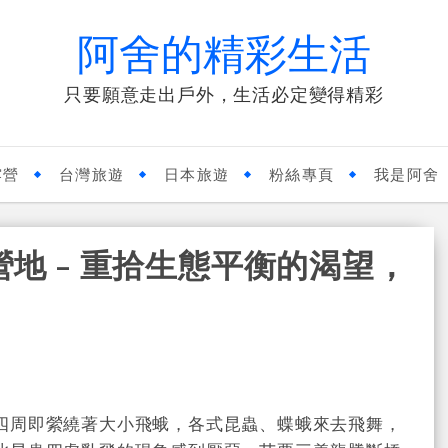
阿舍的精彩生活
只要願意走出戶外，生活必定變得精彩
露營
台灣旅遊
日本旅遊
粉絲專頁
我是阿舍
營地 - 重拾生態平衡的渴望，
四周即縈繞著大小飛蛾，各式昆蟲、蝶蛾來去飛舞，