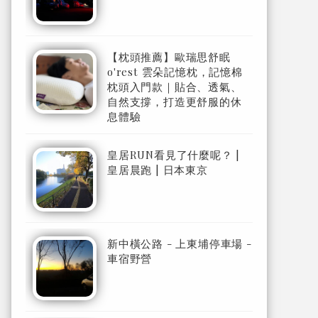
【枕頭推薦】歐瑞思舒眠
o'rest 雲朵記憶枕，記憶棉
枕頭入門款｜貼合、透氣、
自然支撐，打造更舒服的休
息體驗
皇居RUN看見了什麼呢？ |
皇居晨跑 | 日本東京
新中橫公路 - 上東埔停車場 -
車宿野營