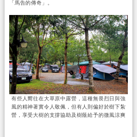
「馬告的傳奇」。
有些人嚮往在大草原中露營，這種無畏烈日與強
風的精神著實令人敬佩，但有人則偏好於樹下紮
營，享受大樹的支撐協助及樹蔭給予的微風涼爽