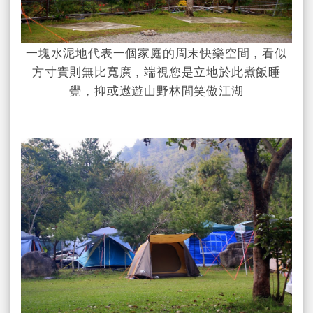
一塊水泥地代表一個家庭的周末快樂空間，看似
方寸實則無比寬廣，端視您是立地於此煮飯睡
覺，抑或遨遊山野林間笑傲江湖