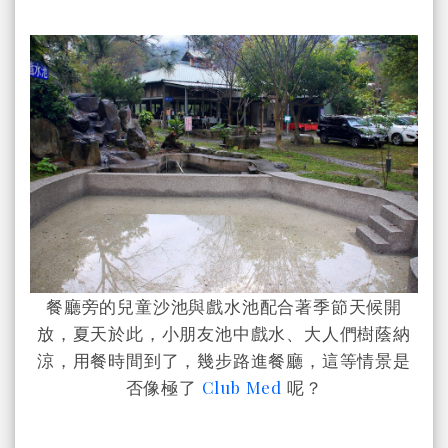
餐廳旁的兒童沙池與戲水池配合著季節天候開
放，夏天於此，小朋友池中戲水、大人們樹蔭納
涼，用餐時間到了，幾步路進餐廳，這等情景是
否像極了
Club Med
呢？