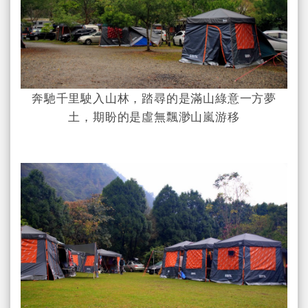
奔馳千里駛入山林，踏尋的是滿山綠意一方夢
土，期盼的是虛無飄渺山嵐游移