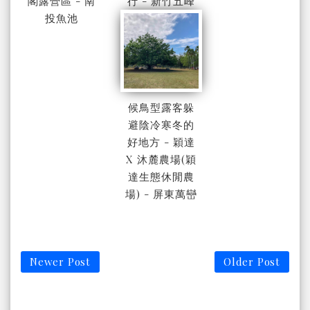
閣露營區 - 南
行 - 新竹五峰
投魚池
候鳥型露客躲
避陰冷寒冬的
好地方 - 穎達
X 沐麓農場(穎
達生態休閒農
場) - 屏東萬巒
Newer Post
Older Post