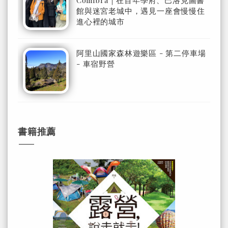
Coimbra｜在百年學府、巴洛克圖書
館與迷宮老城中，遇見一座會慢慢住
進心裡的城市
阿里山國家森林遊樂區 - 第二停車場
- 車宿野營
書籍推薦