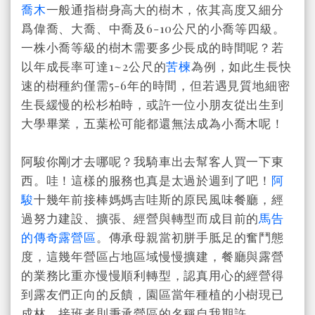
喬木
一般通指樹身高大的樹木，依其高度又細分
爲偉喬、大喬、中喬及6-10公尺的小喬等四級。
一株小喬等級的樹木需要多少長成的時間呢？若
以年成長率可達1~2公尺的
苦楝
為例，如此生長快
速的樹種約僅需5-6年的時間，但若遇見質地細密
生長緩慢的松杉柏時，或許一位小朋友從出生到
大學畢業，五葉松可能都還無法成為小喬木呢！
阿駿你剛才去哪呢？我騎車出去幫客人買一下東
西。哇！這樣的服務也真是太過於週到了吧！
阿
駿
十幾年前接棒媽媽吉哇斯的原民風味餐廳，經
過努力建設、擴張、經營與轉型而成目前的
馬告
的傳奇露營區
。傳承母親當初胼手胝足的奮鬥態
度，這幾年營區占地區域慢慢擴建，餐廳與露營
的業務比重亦慢慢順利轉型，認真用心的經營得
到露友們正向的反饋，園區當年種植的小樹現已
成林，接班者則秉承營區的名稱自我期許。