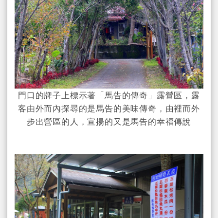
門口的牌子上標示著「馬告的傳奇」露營區，露
客由外而內探尋的是馬告的美味傳奇，由裡而外
步出營區的人，宣揚的又是馬告的幸福傳說