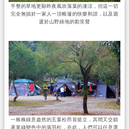
平整的草地更顯昨夜風吹落葉的淒涼，但這一切
完全無損於一家人一頂帳篷的快樂和諧，以及迴
盪於山野綠地的歡笑聲
一株株綠意盎然的五葉松昂首挺立，其間又交錯
著黃綠變色中的落羽松，在此，人們可以任意選