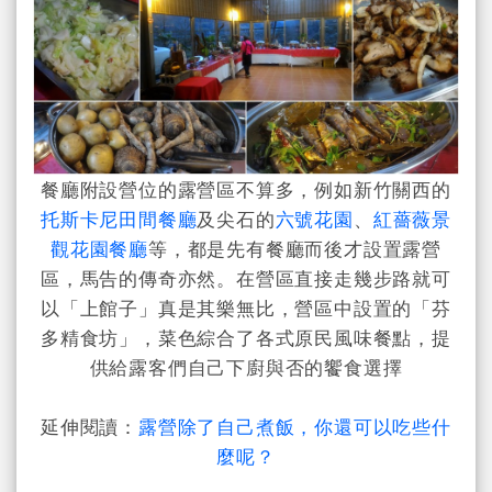
餐廳附設營位的露營區不算多，例如新竹關西的
托斯卡尼田間餐廳
及尖石的
六號花園
、
紅薔薇景
觀花園餐廳
等，都是先有餐廳而後才設置露營
區，
馬告的傳奇亦然。
在營區直接走幾步路就可
以「上館子」真是其樂無比，營區中設置的「
芬
多精食坊」，菜色綜合了各式原民風味餐點，提
供給露客們自己下廚與否的饗食選擇
延伸閱讀：
露營除了自己煮飯，你還可以吃些什
麼呢？