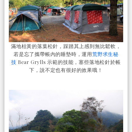
滿地枯黃的落葉松針，踩踏其上感到無比鬆軟，
若是忘了攜帶帳內的睡墊時，運用
荒野求生秘
技
Bear Grylls 示範的技能，塞些落地松針於帳
下，說不定也有很好的效果哦！