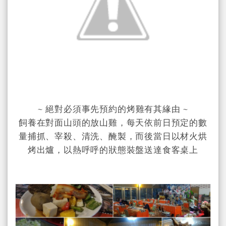
~ 絕對必須事先預約的
烤雞有其緣由 ~
飼養在對面山頭的放山雞，每天依前日預定的數
量捕抓、宰殺、清洗、醃製，而後當日以材火烘
烤出爐，以熱呼呼的狀態裝盤送達食客桌上