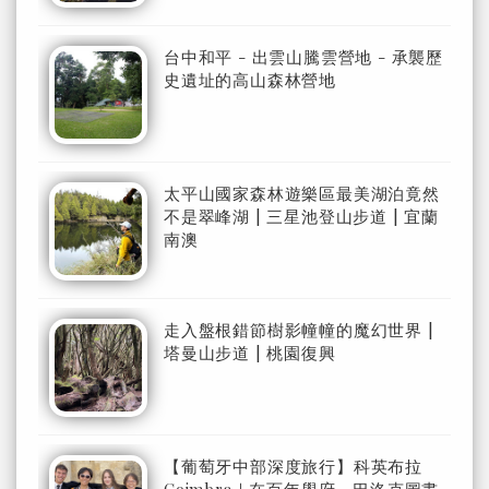
台中和平 - 出雲山騰雲營地 - 承襲歷
史遺址的高山森林營地
太平山國家森林遊樂區最美湖泊竟然
不是翠峰湖 | 三星池登山步道 | 宜蘭
南澳
走入盤根錯節樹影幢幢的魔幻世界 |
塔曼山步道 | 桃園復興
【葡萄牙中部深度旅行】科英布拉