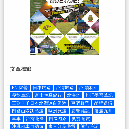
文章標籤
RV 露營
日本旅遊
台灣旅遊
台灣休閒
餐飲筆記
富士伊豆紀行
北海道
料理學習筆記
三對母子日本北海道自駕遊
車宿野營
品牌邀請
四國山陽跳島遊
歐洲旅遊
露營雜記
漫遊九州
單車
台灣花曆
四國遍路
奧捷遊賞
沖繩租車自助遊
東京紅葉遊賞
健行筆記