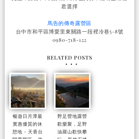
君選擇
馬告的傳奇露營區
台中市和平區博愛里東關路一段裡冷巷5-8號
0980-718-122
RELATED POSTS
暢遊日月潭最
野足營地露營
實惠優質的休
歡樂聚，足野
憩地 - 天香台
油羅山歡快攀