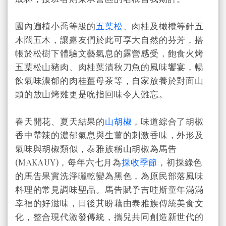
園內遍植小喬等級的
五葉松
、肉桂及橄欖等針五
木闊五木，讓露友們於此可享大自然的芬芳，搭
帳於松樹下體驗文藝氣息的露營感受，飽食火烤
五葉松山豬肉、肉桂葉漬秋刀魚的風味饗宴，暢
飲氣味濃郁的肉桂薑母茶等，自家放養於對面山
頭的放山烤雞更是吮指回味令人難忘。
春天開花、夏天結果的
山胡椒
，味道綜合了胡椒
香中帶辣的濃郁氣息與生薑的刺激香味，外形及
氣味與胡椒類似，泰雅族稱山胡椒為馬告
(MAKAUY)，每年六七月為
採收季節
，初採綠色
的馬告果實洗淨曬乾變為黑色，為原民部落風味
料理的常見調味聖品。馬告賦予吉哇斯童年滿滿
幸福的好滋味，日後其盼藉由泰雅族傳統美食文
化，整合現代激發傳統，攜兒共同創造新世代的