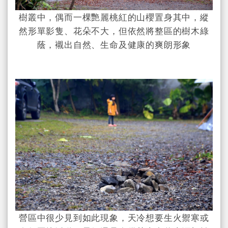
樹叢中，偶而一棵艷麗桃紅的山櫻置身其中，縱
然形單影隻、花朵不大，但依然將整區的樹木綠
蔭，襯出自然、生命及健康的爽朗形象
營區中很少見到如此現象，天冷想要生火禦寒或