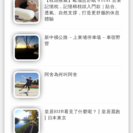
【枕頭推薦】歐瑞思舒眠 o'rest 雲朵
記憶枕，記憶棉枕頭入門款｜貼合、
透氣、自然支撐，打造更舒服的休息
體驗
新中橫公路 - 上東埔停車場 - 車宿野
營
阿舍為何叫阿舍
皇居RUN看見了什麼呢？ | 皇居晨跑
| 日本東京