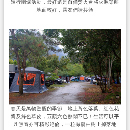
進行圍爐活動，最好還是自備焚火台將火源架離
地面較好，露友們請共勉
春天是萬物甦醒的季節，地上黃色落葉、紅色花
瓣及綠色草皮，五顏六色熱鬧不已！生活可以平
凡無奇亦可精彩絕倫，一粒橄欖由樹上掉落地