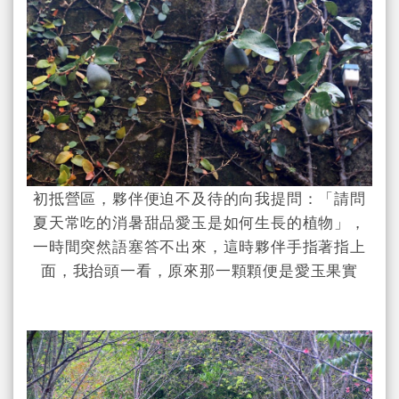
初抵營區，夥伴便迫不及待的向我提問：「請問
夏天常吃的消暑甜品愛玉是如何生長的植物」，
一時間突然語塞答不出來，這時夥伴手指著指上
面，我抬頭一看，原來那一顆顆便是愛玉果實