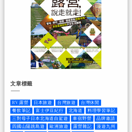
文章標籤
RV 露營
日本旅遊
台灣旅遊
台灣休閒
餐飲筆記
富士伊豆紀行
北海道
料理學習筆記
三對母子日本北海道自駕遊
車宿野營
品牌邀請
四國山陽跳島遊
歐洲旅遊
露營雜記
漫遊九州