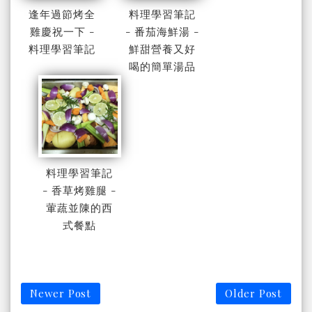
逢年過節烤全
料理學習筆記
雞慶祝一下 -
- 番茄海鮮湯 -
料理學習筆記
鮮甜營養又好
喝的簡單湯品
料理學習筆記
- 香草烤雞腿 -
葷蔬並陳的西
式餐點
Newer Post
Older Post