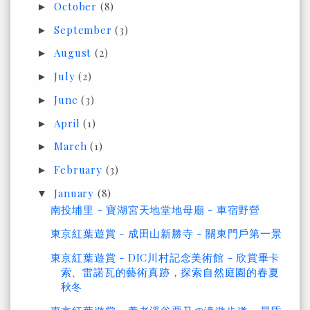
October
(8)
►
September
(3)
►
August
(2)
►
July
(2)
►
June
(3)
►
April
(1)
►
March
(1)
►
February
(3)
►
January
(8)
▼
南投埔里 - 寶湖宮天地堂地母廟 - 車宿野營
東京紅葉遊賞 - 成田山新勝寺 - 關東門戶第一景
東京紅葉遊賞 - DIC川村記念美術館 - 欣賞畢卡
索、雷諾瓦的藝術真跡，探索自然庭園的春夏
秋冬