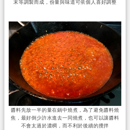
末等調製而成，份量與味道可依個人喜好調整
醬料先放一半的量在鍋中燒煮，為了避免醬料燒
焦，最好倒少許水進去一同燒煮，也可以讓醬料
不會太過於濃稠，而不利於後續的攪拌