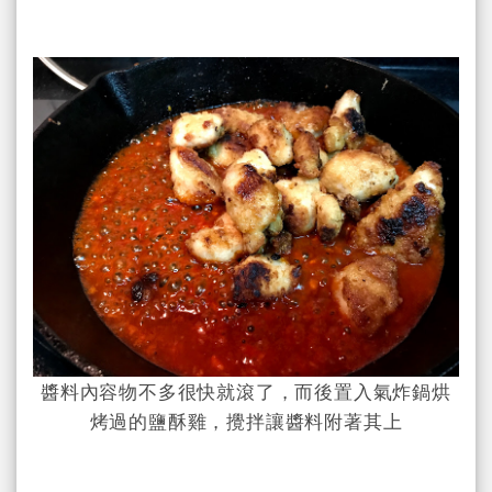
醬料內容物不多很快就滾了，而後置入氣炸鍋烘
烤過的鹽酥雞，攪拌讓醬料附著其上