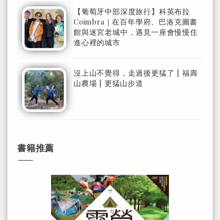
【葡萄牙中部深度旅行】科英布拉
Coimbra｜在百年學府、巴洛克圖書
館與迷宮老城中，遇見一座會慢慢住
進心裡的城市
沒上山不覺得，走過後更猛了 | 福壽
山農場 | 更猛山步道
書籍推薦