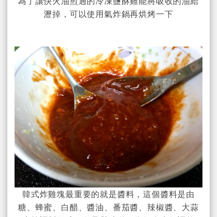
為了讓快火油煎過的
冷凍鹽酥雞能將吸收的油給
瀝掉，可以使用氣炸鍋再烘烤一下
韓式炸雞塊最重要的就是醬料，這個醬料是由
糖、蜂蜜、白醋、醬油、番茄醬、辣椒醬、大蒜