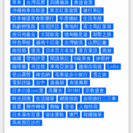
單車
台灣花曆
四國遍路
奧捷遊賞
沖繩租車自助遊
東京紅葉遊賞
健行筆記
日本秘湯美食歡樂行
年度總結
生活有感
熟齡輕慢跑
住宿評語
奧地利
富士馬紅葉遊
假日何處去
大陸旅遊
德匈暢意遊
朝聖之路
特色學校
越南十日遊
台灣秘境
山野記趣
南投縣
捷克
日本百大名城
童言童語
跑旅
德國
營地評選
閱讀筆記
B級美食
休暇村
咖啡廳
布拉格
東南亞旅遊
越南自助遊
Lotto
登山露營
維也納
花東徒步小旅行
雪之旅
電影評論
台中
嘉義縣
布達佩斯
日本の道100選
高爾夫
HOMI
宗教盛會
時光回溯
生活隨筆
網路技術
自助旅行二三事
苗栗
郵件轉載
郵輪
香港
人物特寫
日本瀑布百選
游泳運動
澳門
韓國隨筆
馬來西亞沙巴