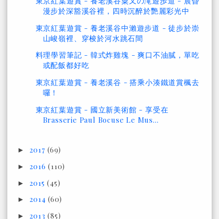
東京紅葉遊賞 - 養老溪谷粟又の滝遊歩道 - 晨昏
漫步於深豁溪谷裡，四時沉醉於艷麗彩光中
東京紅葉遊賞 - 養老溪谷中瀨遊步道 - 徒步於崇
山峻嶺裡、穿梭於河水跳石間
料理學習筆記 - 韓式炸雞塊 - 爽口不油膩，單吃
或配飯都好吃
東京紅葉遊賞 - 養老溪谷 - 搭乘小湊鐵道賞楓去
囉！
東京紅葉遊賞 - 國立新美術館 - 享受在
Brasserie Paul Bocuse Le Mus...
2017
(69)
►
2016
(110)
►
2015
(45)
►
2014
(60)
►
2013
(85)
►