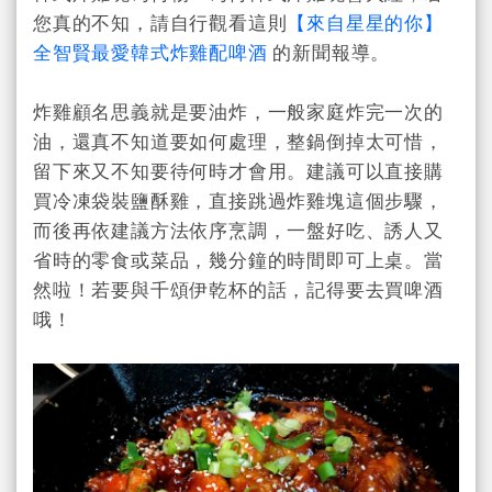
您真的不知，請自行觀看這則
【來自星星的你】
全智賢最愛韓式炸雞配啤酒
的新聞報導。
炸雞顧名思義就是要油炸，一般家庭炸完一次的
油，還真不知道要如何處理，整鍋倒掉太可惜，
留下來又不知要待何時才會用。建議可以直接購
買冷凍袋裝鹽酥雞，直接跳過炸雞塊這個步驟，
而後再依建議方法依序烹調，一盤好吃、誘人又
省時的零食或菜品，幾分鐘的時間即可上桌。當
然啦！若要與千頌伊乾杯的話，記得要去買啤酒
哦！