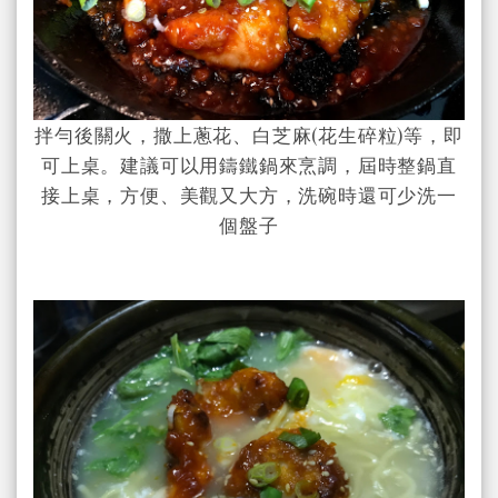
拌勻後關火，撒上蔥花、白芝麻(花生碎粒)等，即
可上桌。建議可以用鑄鐵鍋來烹調，屆時整鍋直
接上桌，方便、美觀又大方，洗碗時還可少洗一
個盤子