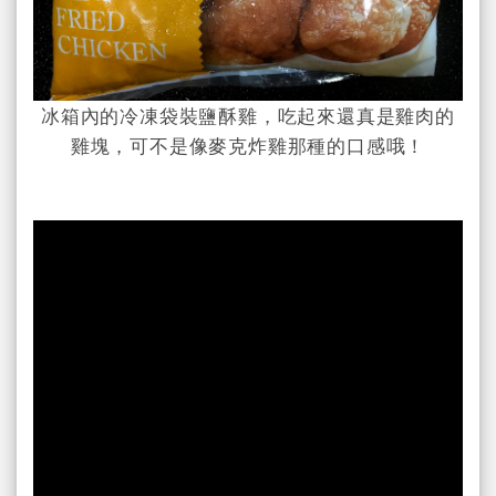
冰箱內的冷凍袋裝鹽酥雞，吃起來還真是雞肉的
雞塊，可不是像麥克炸雞那種的口感哦！