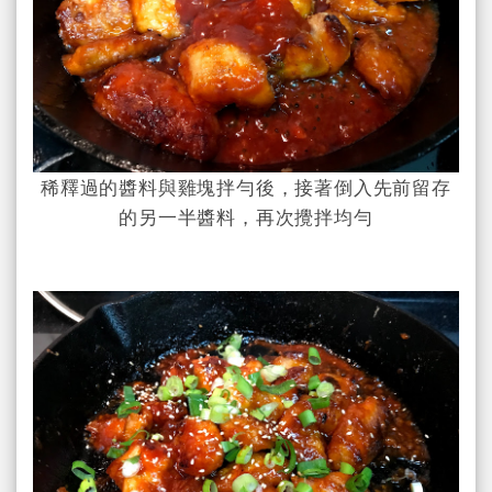
稀釋過的醬料與雞塊拌勻後，接著倒入先前留存
的另一半醬料，再次攪拌均勻