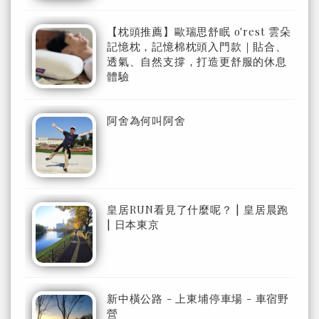
【枕頭推薦】歐瑞思舒眠 o'rest 雲朵
記憶枕，記憶棉枕頭入門款｜貼合、
透氣、自然支撐，打造更舒服的休息
體驗
阿舍為何叫阿舍
皇居RUN看見了什麼呢？ | 皇居晨跑
| 日本東京
新中橫公路 - 上東埔停車場 - 車宿野
營