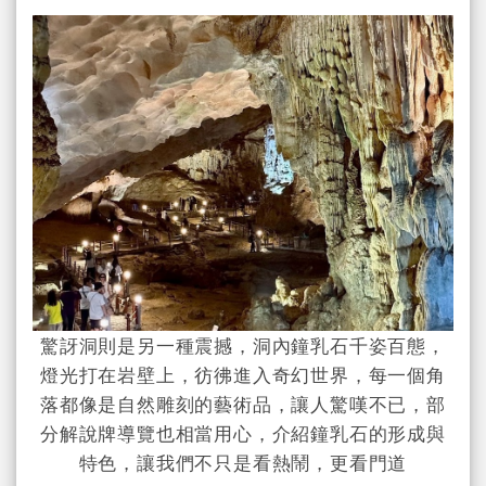
驚訝洞則是另一種震撼，洞內鐘乳石千姿百態，
燈光打在岩壁上，彷彿進入奇幻世界，每一個角
落都像是自然雕刻的藝術品，讓人驚嘆不已，部
分解說牌導覽也相當用心，介紹鐘乳石的形成與
特色，讓我們不只是看熱鬧，更看門道