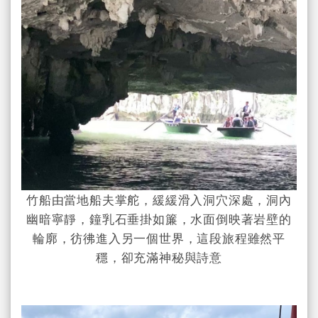
竹船由當地船夫掌舵，緩緩滑入洞穴深處，洞內
幽暗寧靜，鐘乳石垂掛如簾，水面倒映著岩壁的
輪廓，彷彿進入另一個世界，這段旅程雖然平
穩，卻充滿神秘與詩意