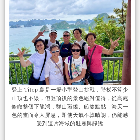
登上 Titop 島是一場小型登山挑戰，階梯不算少
山頂也不矮，但登頂後的景色絕對值得，從高處
俯瞰整個下龍灣，群山環繞、船隻點點，海天一
色的畫面令人屏息，即使天氣不算晴朗，仍能感
受到這片海域的壯麗與靜謐