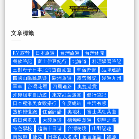
文章標籤
RV 露營
日本旅遊
台灣旅遊
台灣休閒
餐飲筆記
富士伊豆紀行
北海道
料理學習筆記
三對母子日本北海道自駕遊
車宿野營
品牌邀請
四國山陽跳島遊
歐洲旅遊
露營雜記
漫遊九州
單車
台灣花曆
四國遍路
奧捷遊賞
沖繩租車自助遊
東京紅葉遊賞
健行筆記
日本秘湯美食歡樂行
年度總結
生活有感
熟齡輕慢跑
住宿評語
奧地利
富士馬紅葉遊
假日何處去
大陸旅遊
德匈暢意遊
朝聖之路
特色學校
越南十日遊
台灣秘境
山野記趣
南投縣
捷克
日本百大名城
童言童語
跑旅