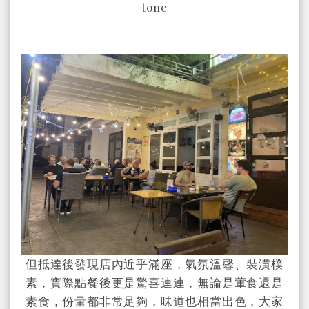
tone
但抵達後發現店內近乎滿座，氣氛溫馨、裝潢樸
素，實際點餐後更是驚喜連連，無論是葷食還是
素食，份量都非常足夠，味道也相當出色，大家