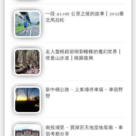
一段 42.195 公里之後的故事 | 2022臺
北馬拉松
走入盤根錯節樹影幢幢的魔幻世界 |
塔曼山步道 | 桃園復興
新中橫公路 - 上東埔停車場 - 車宿野
營
南投埔里 - 寶湖宮天地堂地母廟 - 車
宿考察分享