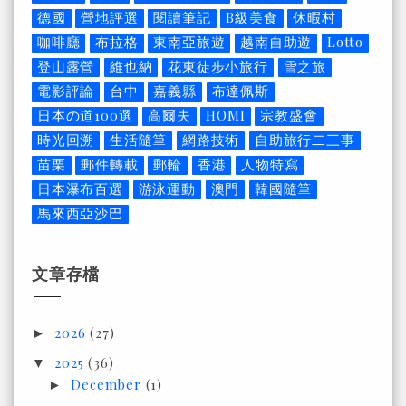
德國
營地評選
閱讀筆記
B級美食
休暇村
咖啡廳
布拉格
東南亞旅遊
越南自助遊
Lotto
登山露營
維也納
花東徒步小旅行
雪之旅
電影評論
台中
嘉義縣
布達佩斯
日本の道100選
高爾夫
HOMI
宗教盛會
時光回溯
生活隨筆
網路技術
自助旅行二三事
苗栗
郵件轉載
郵輪
香港
人物特寫
日本瀑布百選
游泳運動
澳門
韓國隨筆
馬來西亞沙巴
文章存檔
2026
(27)
►
2025
(36)
▼
December
(1)
►