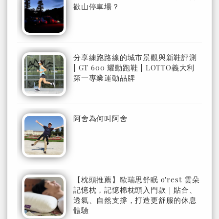
歡山停車場？
分享練跑路線的城市景觀與新鞋評測
| GT 600 耀動跑鞋 | LOTTO義大利
第一專業運動品牌
阿舍為何叫阿舍
【枕頭推薦】歐瑞思舒眠 o'rest 雲朵
記憶枕，記憶棉枕頭入門款｜貼合、
透氣、自然支撐，打造更舒服的休息
體驗