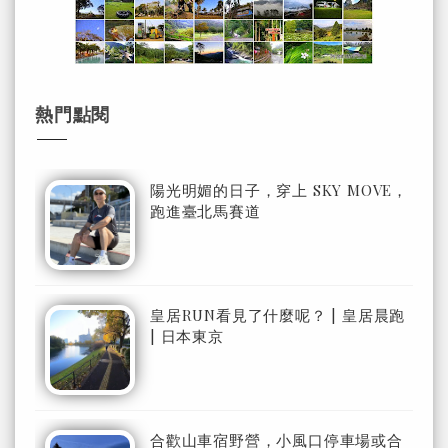
熱門點閱
陽光明媚的日子，穿上 SKY MOVE，
跑進臺北馬賽道
皇居RUN看見了什麼呢？ | 皇居晨跑
| 日本東京
合歡山車宿野營，小風口停車場或合