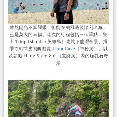
雖然陽光不算耀眼，但能在颱風過後順利出海，
已是莫大的幸福。這次的行程包括三個重點：登
上 Titop Island （英雄島）遠眺下龍灣全景、搭
乘竹船或皮划艇遊覽
Luon Cave
（神秘洞）、以
及參觀 Hang Sung Sot
（驚訝洞）內的鐘乳石奇
景