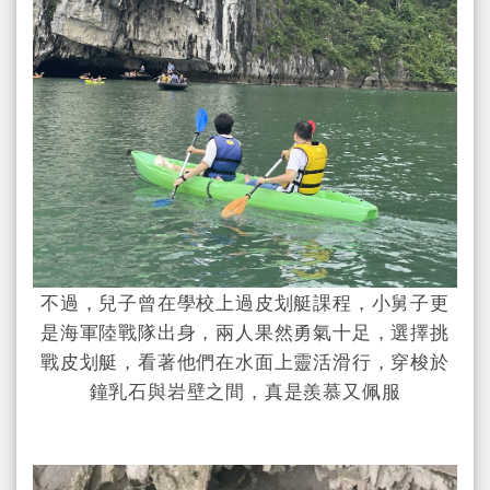
不過，兒子曾在學校上過皮划艇課程，小舅子更
是海軍陸戰隊出身，兩人果然勇氣十足，選擇挑
戰皮划艇，看著他們在水面上靈活滑行，穿梭於
鐘乳石與岩壁之間，真是羨慕又佩服