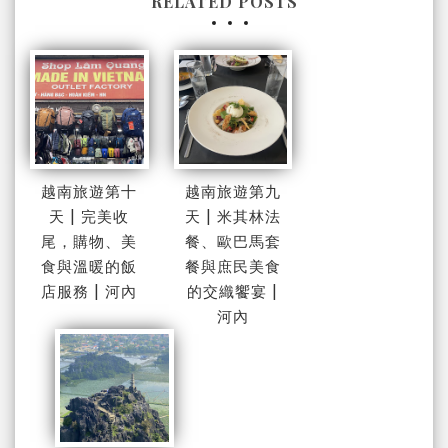
RELATED POSTS
越南旅遊第十
越南旅遊第九
天 | 完美收
天 | 米其林法
尾，購物、美
餐、歐巴馬套
食與溫暖的飯
餐與庶民美食
店服務 | 河內
的交織饗宴 |
河內