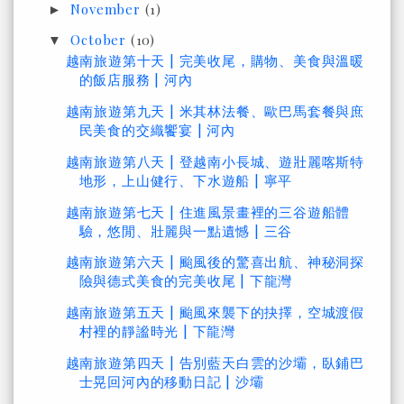
November
(1)
►
October
(10)
▼
越南旅遊第十天 | 完美收尾，購物、美食與溫暖
的飯店服務 | 河內
越南旅遊第九天 | 米其林法餐、歐巴馬套餐與庶
民美食的交織饗宴 | 河內
越南旅遊第八天 | 登越南小長城、遊壯麗喀斯特
地形，上山健行、下水遊船 | 寧平
越南旅遊第七天 | 住進風景畫裡的三谷遊船體
驗，悠閒、壯麗與一點遺憾 | 三谷
越南旅遊第六天 | 颱風後的驚喜出航、神秘洞探
險與德式美食的完美收尾 | 下龍灣
越南旅遊第五天 | 颱風來襲下的抉擇，空城渡假
村裡的靜謐時光 | 下龍灣
越南旅遊第四天 | 告別藍天白雲的沙壩，臥鋪巴
士晃回河內的移動日記 | 沙壩