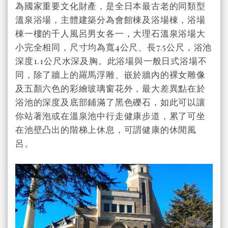
為國家重要文化財產，是全日本最古老的同類型
溫泉浴場，主體建築分為會館棟及浴場棟，浴場
棟一樓的千人風呂男女各一，大理石溫泉浴場大
小完全相同，尺寸均為寬4公尺、長7.5公尺，浴池
深度1.1公尺水深及胸。此浴場與一般日式浴場不
同，除了牆上的羅馬浮雕、嵌於牆內的裸女雕像
及五顏六色的彩繪玻璃窗花外，最大差異點在於
浴池的深度及底部鋪滿了黑色礫石，如此可以讓
你站著泡或在溫泉池中行走健康步道，累了可坐
在池壁凸出的階梯上休息，可謂健康的休閒風
呂。