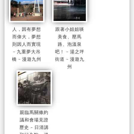
人，因有夢想
跟著小姐姐啖
而偉大，夢想
美食、壓馬
則因人而實現
路、泡溫泉
- 九重夢大吊
吧！ - 湯之坪
橋 - 漫遊九州
街道 - 漫遊九
州
親臨馬關條約
議和會場見證
歷史 - 日清講