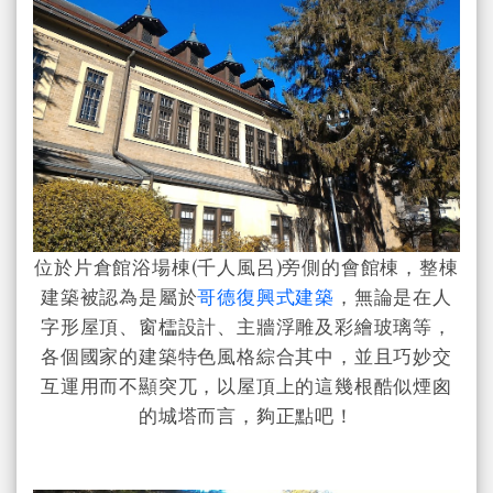
位於片倉館浴場棟(千人風呂)旁側的會館棟，整棟
建築被認為是屬於
哥德復興式建築
，無論是在人
字形屋頂、窗櫺設計、主牆浮雕及彩繪玻璃等，
各個國家的建築特色風格綜合其中，並且巧妙交
互運用而不顯突兀，以屋頂上的這幾根酷似煙囪
的城塔而言，夠正點吧！