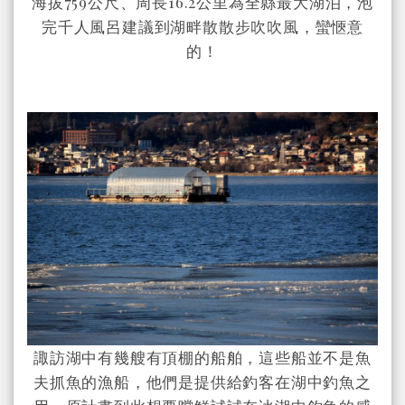
海拔759公尺、周長16.2公里為全縣最大湖泊，泡
完千人風呂建議到湖畔散散步吹吹風，蠻愜意
的！
諏訪湖中有幾艘有頂棚的船舶，這些船並不是魚
夫抓魚的漁船，他們是提供給釣客在湖中釣魚之