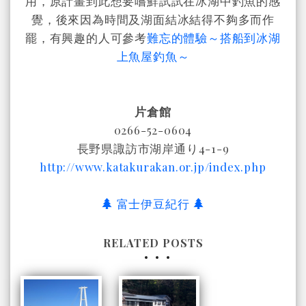
用，原計畫到此想要嚐鮮試試在冰湖中釣魚的感
覺，後來因為時間及湖面結冰結得不夠多而作
罷，有興趣的人可參考
難忘的體驗～搭船到冰湖
上魚屋釣魚～
片倉館
0266-52-0604
長野県諏訪市湖岸通り4-1-9
http://www.katakurakan.or.jp/index.php
富士伊豆紀行
RELATED POSTS