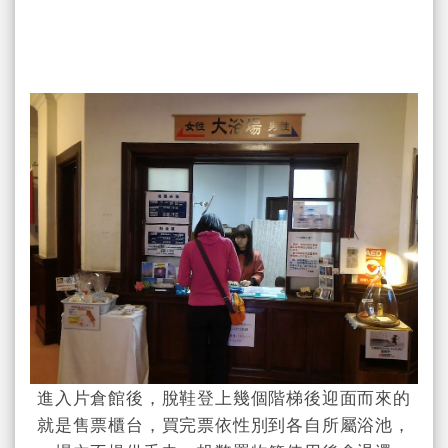
進入片倉館後，脫鞋登上幾個階梯後迎面而來的
就是售票櫃台，買完票依性別到各自所屬浴池，