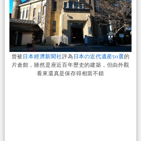
曾被
日本經濟新聞社
評為
日本の近代遺産50選
的
片倉館，雖然是座近百年歷史的建築，但由外觀
看來還真是保存得相當不錯