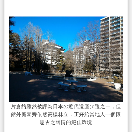
片倉館雖然被評為日本の近代遺産50選之一，但
館外庭園旁依然高樓林立，正好給當地人一個懷
思古之幽情的絕佳環境