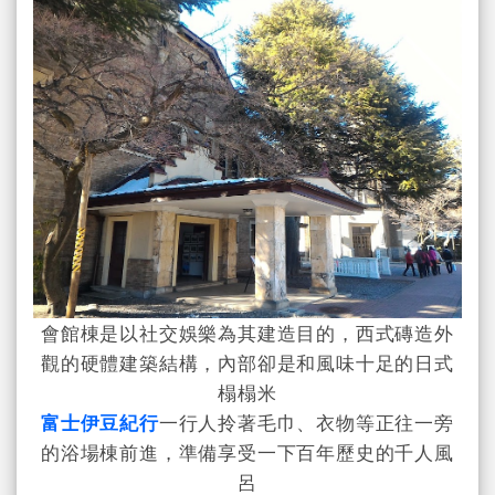
會館棟是以社交娛樂為其建造目的，西式磚造外
觀的硬體建築結構，內部卻是和風味十足的日式
榻榻米
富士伊豆紀行
一行人拎著毛巾、衣物等正往一旁
的浴場棟前進，準備享受一下百年歷史的千人風
呂