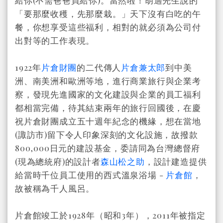
給你(不需爸爸買給你)。當然啦！胡適先生說的
「要那麼收穫，先那麼栽。」天下沒有白吃的午
餐，你想享受這些福利，相對的就必須為公司付
出對等的工作表現。
1922年
片倉財團
的二代傳人
片倉兼太郎
到中美
洲、南美洲和歐洲等地，進行商業旅行與企業考
察，發現先進國家的文化建設與企業的員工福利
都相當完備，待其結束兩年的旅行回國後，在慶
祝片倉財團成立五十週年紀念的機緣，想在當地
(諏訪市)留下令人印象深刻的文化設施，故撥款
800,000日元的建設基金，委請同為台灣總督府
(現為總統府)的設計者
森山松之助
，設計建造提供
給當時千位員工使用的西式溫泉浴場 -
片倉館
，
故被稱為千人風呂。
片倉館竣工於1928年（昭和3年），2011年被指定