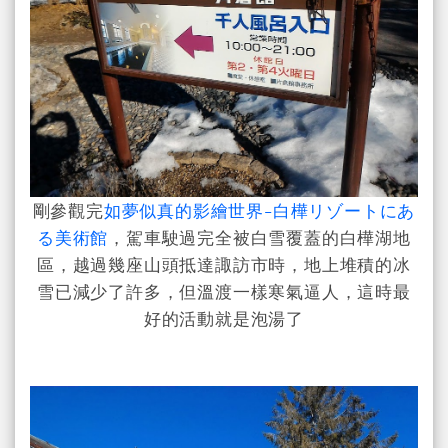
剛參觀完
如夢似真的影繪世界-白樺リゾートにあ
る美術館
，駕車駛過完全被白雪覆蓋的白樺湖地
區，越過幾座山頭抵達諏訪市時，地上堆積的冰
雪已減少了許多，但溫渡一樣寒氣逼人，這時最
好的活動就是泡湯了