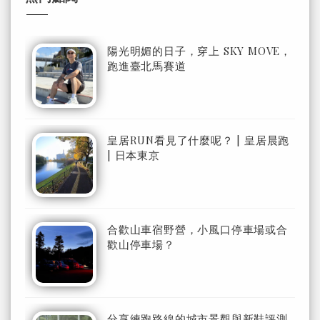
陽光明媚的日子，穿上 SKY MOVE，
跑進臺北馬賽道
皇居RUN看見了什麼呢？ | 皇居晨跑
| 日本東京
合歡山車宿野營，小風口停車場或合
歡山停車場？
分享練跑路線的城市景觀與新鞋評測