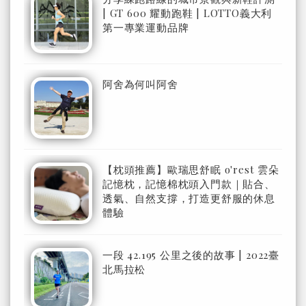
| GT 600 耀動跑鞋 | LOTTO義大利
第一專業運動品牌
阿舍為何叫阿舍
【枕頭推薦】歐瑞思舒眠 o'rest 雲朵
記憶枕，記憶棉枕頭入門款｜貼合、
透氣、自然支撐，打造更舒服的休息
體驗
一段 42.195 公里之後的故事 | 2022臺
北馬拉松