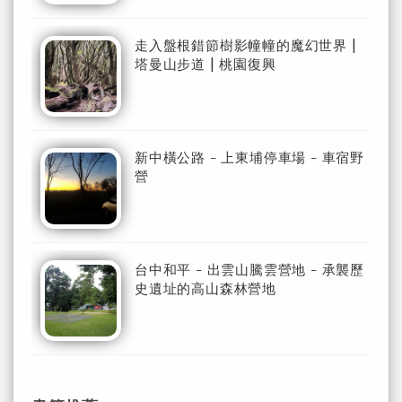
走入盤根錯節樹影幢幢的魔幻世界 |
塔曼山步道 | 桃園復興
新中橫公路 - 上東埔停車場 - 車宿野
營
台中和平 - 出雲山騰雲營地 - 承襲歷
史遺址的高山森林營地