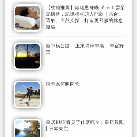
【枕頭推薦】歐瑞思舒眠 o'rest 雲朵
記憶枕，記憶棉枕頭入門款｜貼合、
透氣、自然支撐，打造更舒服的休息
體驗
新中橫公路 - 上東埔停車場 - 車宿野
營
阿舍為何叫阿舍
皇居RUN看見了什麼呢？ | 皇居晨跑
| 日本東京