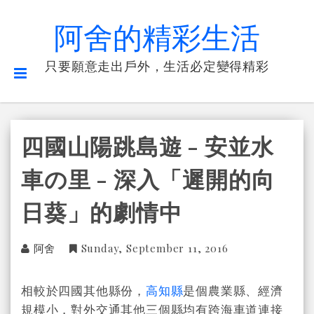
阿舍的精彩生活
只要願意走出戶外，生活必定變得精彩
四國山陽跳島遊 - 安並水
車の里 - 深入「遲開的向
日葵」的劇情中
阿舍
Sunday, September 11, 2016
相較於四國其他縣份，
高知縣
是個農業縣、經濟
規模小，對外交通其他三個縣均有跨海車道連接