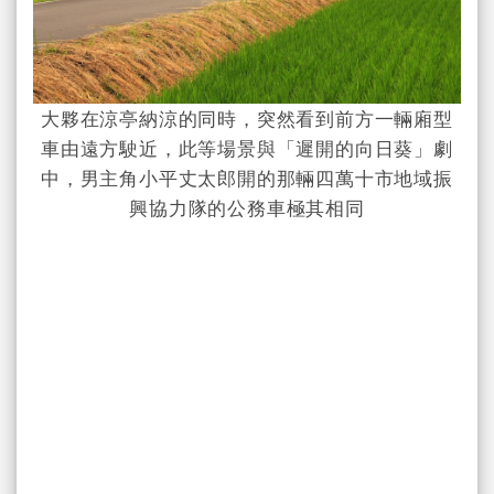
大夥在涼亭納涼的同時，突然看到前方一輛廂型
車由遠方駛近，此等場景與「遲開的向日葵」劇
中，男主角小平丈太郎開的那輛四萬十市地域振
興協力隊的公務車極其相同