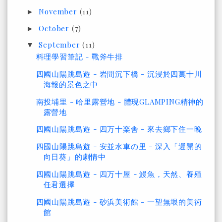
November
(11)
►
October
(7)
►
September
(11)
▼
料理學習筆記 - 戰斧牛排
四國山陽跳島遊 - 岩間沉下橋 - 沉浸於四萬十川
海報的景色之中
南投埔里 - 哈里露營地 - 體現GLAMPING精神的
露營地
四國山陽跳島遊 - 四万十楽舎 - 來去鄉下住一晚
四國山陽跳島遊 - 安並水車の里 - 深入「遲開的
向日葵」的劇情中
四國山陽跳島遊 - 四万十屋 - 鰻魚，天然、養殖
任君選擇
四國山陽跳島遊 - 砂浜美術館 - 一望無垠的美術
館