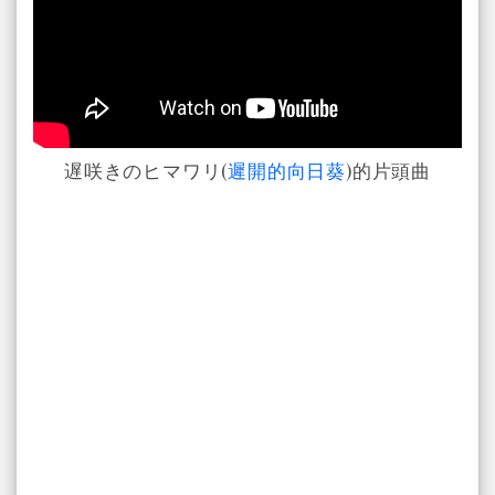
遅咲きのヒマワリ(
遲開的向日葵
)的片頭曲