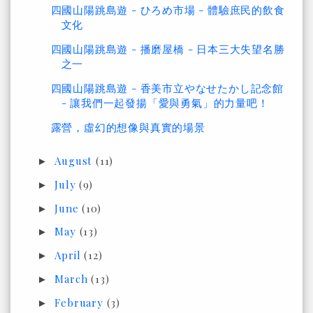
四國山陽跳島遊 - ひろめ市場 - 體驗庶民的飲食
文化
四國山陽跳島遊 - 播磨屋橋 - 日本三大失望名勝
之一
四國山陽跳島遊 - 香美市立やなせたかし記念館
- 讓我們一起發揚「愛與勇氣」的力量吧！
露營，虛幻的想像與真實的場景
August
(11)
►
July
(9)
►
June
(10)
►
May
(13)
►
April
(12)
►
March
(13)
►
February
(3)
►