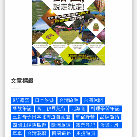
文章標籤
RV 露營
日本旅遊
台灣旅遊
台灣休閒
餐飲筆記
富士伊豆紀行
北海道
料理學習筆記
三對母子日本北海道自駕遊
車宿野營
品牌邀請
四國山陽跳島遊
歐洲旅遊
露營雜記
漫遊九州
單車
台灣花曆
四國遍路
奧捷遊賞