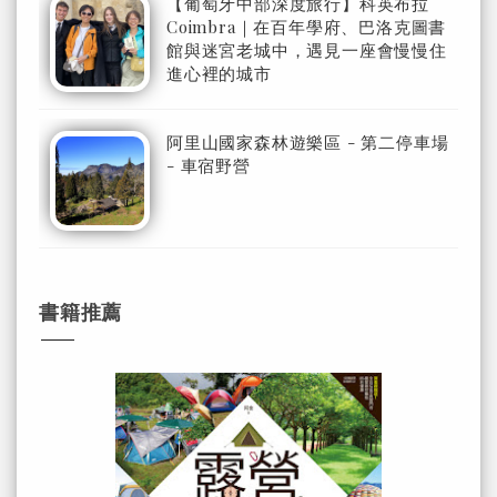
【葡萄牙中部深度旅行】科英布拉
Coimbra｜在百年學府、巴洛克圖書
館與迷宮老城中，遇見一座會慢慢住
進心裡的城市
阿里山國家森林遊樂區 - 第二停車場
- 車宿野營
書籍推薦