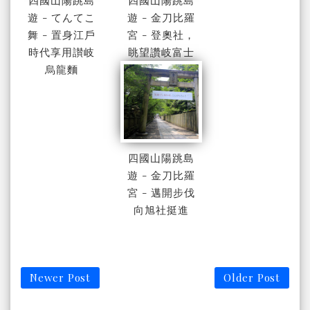
遊 - てんてこ
遊 - 金刀比羅
舞 - 置身江戶
宮 - 登奧社，
時代享用讃岐
眺望讚岐富士
烏龍麵
四國山陽跳島
遊 - 金刀比羅
宮 - 邁開步伐
向旭社挺進
Newer Post
Older Post