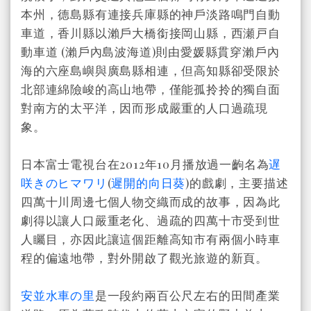
本州，德島縣有連接兵庫縣的神戶淡路鳴門自動
車道，香川縣以瀨戶大橋銜接岡山縣，西瀬戸自
動車道 (瀨戶內島波海道)則由愛媛縣貫穿瀨戶內
海的六座島嶼與廣島縣相連，但高知縣卻受限於
北部連綿險峻的高山地帶，僅能孤拎拎的獨自面
對南方的太平洋，因而形成嚴重的人口過疏現
象。
日本富士電視台在2012年10月播放過一齣名為
遅
咲きのヒマワリ
(
遲開的向日葵
)的戲劇，主要描述
四萬十川周邊七個人物交織而成的故事，因為此
劇得以讓人口嚴重老化、過疏的四萬十市受到世
人矚目，亦因此讓這個距離高知市有兩個小時車
程的偏遠地帶，對外開啟了觀光旅遊的新頁。
安並水車の里
是一段約兩百公尺左右的田間產業