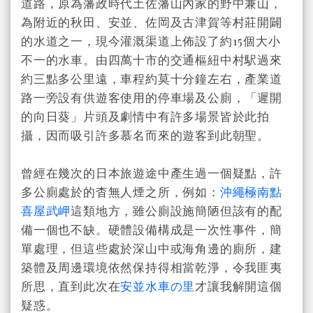
道路，原為藩政時代土佐藩山內家的野中兼山，
為附近的秋田、安並、佐岡及古津賀等村莊開闢
的水道之一，現今灌溉渠道上佈設了約15個大小
不一的水車。由四萬十市的交通樞紐中村駅過來
約三點多公里遠，車程約莫十分鐘左右，產業道
路一旁設有供遊客使用的停車場及公廁，「遲開
的向日葵」片頭及劇情中有許多場景皆於此拍
攝，因而吸引許多慕名而來的遊客到此朝聖。
曾經在幾次的日本旅遊途中產生過一個疑點，許
多公廁處於的杳無人煙之所，例如：
沖繩極南點
喜屋武岬
這類地方，雖公廁設施簡陋但該有的配
備一個也不缺。硬體設備構成是一次性事件，簡
單處理，但這些處於深山中或海角邊的廁所，建
築體及周邊環境依然保持得相當乾淨，令我匪夷
所思，直到此次在
安並水車の里
才讓我解開這個
疑惑。