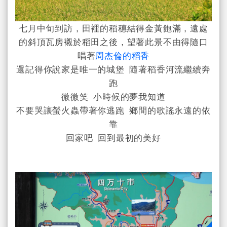
七月中旬到訪，田裡的稻穗結得金黃飽滿，遠處
的斜頂瓦房襯於稻田之後，望著此景不由得隨口
唱著
周杰倫的稻香
還記得你說家是唯一的城堡 隨著稻香河流繼續奔
跑
微微笑 小時候的夢我知道
不要哭讓螢火蟲帶著你逃跑 鄉間的歌謠永遠的依
靠
回家吧 回到最初的美好