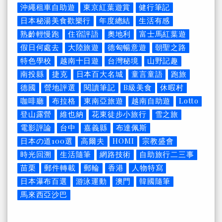
沖繩租車自助遊
東京紅葉遊賞
健行筆記
日本秘湯美食歡樂行
年度總結
生活有感
熟齡輕慢跑
住宿評語
奧地利
富士馬紅葉遊
假日何處去
大陸旅遊
德匈暢意遊
朝聖之路
特色學校
越南十日遊
台灣秘境
山野記趣
南投縣
捷克
日本百大名城
童言童語
跑旅
德國
營地評選
閱讀筆記
B級美食
休暇村
咖啡廳
布拉格
東南亞旅遊
越南自助遊
Lotto
登山露營
維也納
花東徒步小旅行
雪之旅
電影評論
台中
嘉義縣
布達佩斯
日本の道100選
高爾夫
HOMI
宗教盛會
時光回溯
生活隨筆
網路技術
自助旅行二三事
苗栗
郵件轉載
郵輪
香港
人物特寫
日本瀑布百選
游泳運動
澳門
韓國隨筆
馬來西亞沙巴