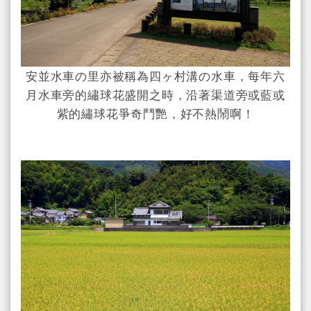
安並水車の里亦被稱為四ヶ村溝の水車，每年六
月水車旁的繡球花盛開之時，沿著渠道旁或藍或
紫的繡球花爭奇鬥艷，好不熱鬧啊！