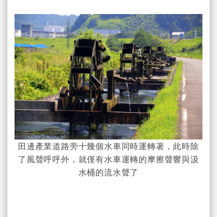
田邊產業道路旁十幾個水車同時運轉著，此時除
了風聲呼呼外，就僅有水車運轉的摩擦聲響與汲
水桶的流水聲了