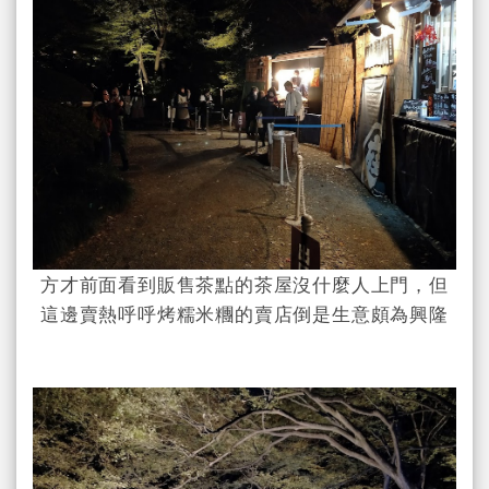
方才前面看到販售茶點的茶屋沒什麼人上門，但
這邊賣熱呼呼烤糯米糰的賣店倒是生意頗為興隆