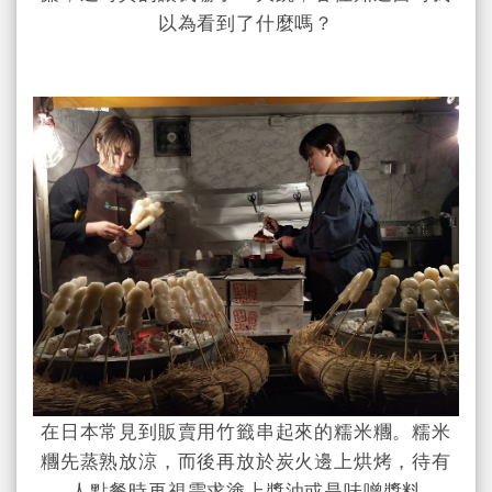
以為看到了什麼嗎？
在日本常見到販賣用竹籤串起來的糯米糰。糯米
糰先蒸熟放涼，而後再放於炭火邊上烘烤，待有
人點餐時再視需求塗上醬油或是味噌醬料