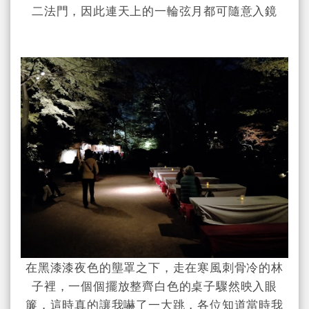
二法門，因此連天上的一輪弦月都可隨意入鏡
在黑漆漆夜色的壟罩之下，走在寒風刺骨冷的林
子裡，一個個擺放整齊白色的桌子驟然映入眼
簾，這時真的讓我嚇了一大跳，各位知道當時我