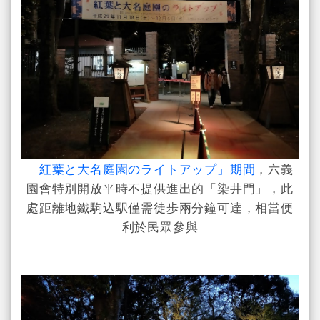
「紅葉と大名庭園のライトアップ」期間
，
六義
園會特別開放平時不提供進出的「染井門」，此
處距離地鐵駒込駅僅需徒歩兩分鐘可達，相當便
利於民眾參與