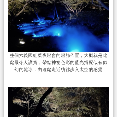
整個六義園紅葉夜燈會的燈飾佈置，大概就是此
處最令人讚賞，帶點神祕色彩的藍光搭配似有似
幻的乾冰，由遠處走近彷彿步入太空的感覺