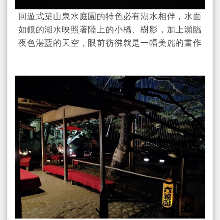
回遊式築山泉水庭園的特色必有湖水相伴，水面
如鏡的湖水映照著陸上的小橋、樹影，加上瀕臨
夜色湛藍的天空，眼前彷彿就是一幅美麗的畫作