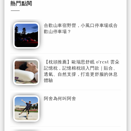
熱門點閱
合歡山車宿野營，小風口停車場或合
歡山停車場？
【枕頭推薦】歐瑞思舒眠 o'rest 雲朵
記憶枕，記憶棉枕頭入門款｜貼合、
透氣、自然支撐，打造更舒服的休息
體驗
阿舍為何叫阿舍