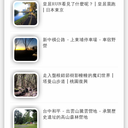
皇居RUN看見了什麼呢？ | 皇居晨跑
| 日本東京
新中橫公路 - 上東埔停車場 - 車宿野
營
走入盤根錯節樹影幢幢的魔幻世界 |
塔曼山步道 | 桃園復興
台中和平 - 出雲山騰雲營地 - 承襲歷
史遺址的高山森林營地