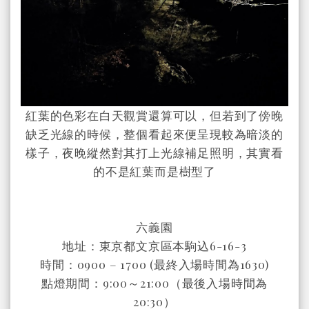
紅葉的色彩在白天觀賞還算可以，但若到了傍晚
缺乏光線的時候，整個看起來便呈現較為暗淡的
樣子，夜晚縱然對其打上光線補足照明，其實看
的不是紅葉而是樹型了
六義園
地址：東京都文京區本駒込6-16-3
時間：0900 – 1700 (最終入場時間為1630)
點燈期間：9:00～21:00（最後入場時間為
20:30）