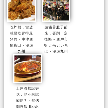
吃炸雞，當然
請餓著肚子前
就要吃賣得最
來，否則一定
好的 - 中津唐
後悔 - 唐戶市
揚森山 - 漫遊
場 からといち
九州
ば - 漫遊九州
上戶彩都說好
吃，能不來試
試嗎？ - 焗烤
咖哩飯 BEAR