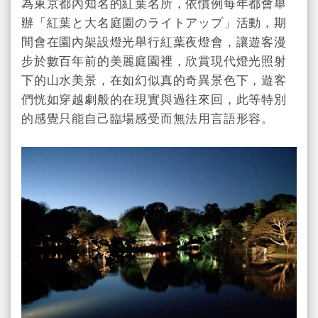
為東京都內知名的紅葉名所，依慣例每年都會舉
辦「紅葉と大名庭園のライトアップ」活動，期
間會在園內架設燈光舉行紅葉夜燈會，讓遊客漫
步於數百年前的美麗庭園裡，欣賞現代燈光照射
下的山水美景，在如幻似真的奇異景色下，遊客
們恍如穿越劇般的在現實與過往來回，此等特別
的感覺只能自己臨場感受而無法用言語形容。