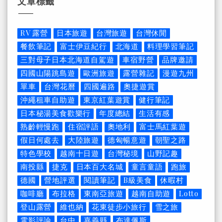
文章標籤
RV 露營
日本旅遊
台灣旅遊
台灣休閒
餐飲筆記
富士伊豆紀行
北海道
料理學習筆記
三對母子日本北海道自駕遊
車宿野營
品牌邀請
四國山陽跳島遊
歐洲旅遊
露營雜記
漫遊九州
單車
台灣花曆
四國遍路
奧捷遊賞
沖繩租車自助遊
東京紅葉遊賞
健行筆記
日本秘湯美食歡樂行
年度總結
生活有感
熟齡輕慢跑
住宿評語
奧地利
富士馬紅葉遊
假日何處去
大陸旅遊
德匈暢意遊
朝聖之路
特色學校
越南十日遊
台灣秘境
山野記趣
南投縣
捷克
日本百大名城
童言童語
跑旅
德國
營地評選
閱讀筆記
B級美食
休暇村
咖啡廳
布拉格
東南亞旅遊
越南自助遊
Lotto
登山露營
維也納
花東徒步小旅行
雪之旅
電影評論
台中
嘉義縣
布達佩斯