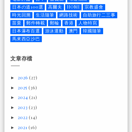
日本の道100選
高爾夫
HOMI
宗教盛會
時光回溯
生活隨筆
網路技術
自助旅行二三事
苗栗
郵件轉載
郵輪
香港
人物特寫
日本瀑布百選
游泳運動
澳門
韓國隨筆
馬來西亞沙巴
文章存檔
2026
(27)
►
2025
(36)
►
2024
(21)
►
2023
(23)
►
2022
(14)
►
2021
(16)
►