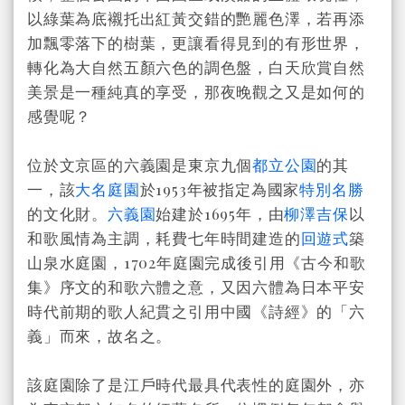
以綠葉為底襯托出紅黃交錯的艷麗色澤，若再添
加飄零落下的樹葉，更讓看得見到的有形世界，
轉化為大自然五顏六色的調色盤，白天欣賞自然
美景是一種純真的享受，那夜晚觀之又是如何的
感覺呢？
位於文京區的六義園是東京九個
都立公園
的其
一，該
大名庭園
於1953年被指定為國家
特別名勝
的文化財。
六義園
始建於1695年，由
柳澤吉保
以
和歌風情為主調，耗費七年時間建造的
回遊式
築
山泉水庭園，1702年庭園完成後引用《古今和歌
集》序文的和歌六體之意，又因六體為日本平安
時代前期的歌人紀貫之引用中國《詩經》的「六
義」而來，故名之。
該庭園除了是江戶時代最具代表性的庭園外，亦