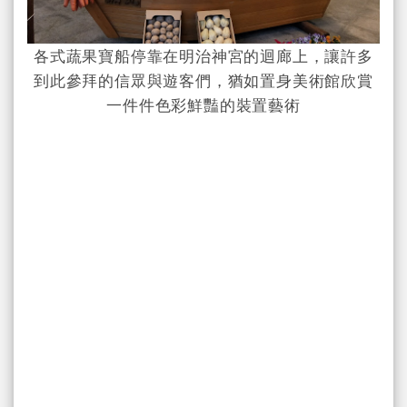
各式蔬果寶船停靠在明治神宮的迴廊上，讓許多
到此參拜的信眾與遊客們，猶如置身美術館欣賞
一件件色彩鮮豔的裝置藝術