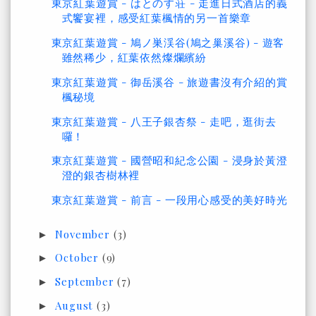
東京紅葉遊賞 - はとのす荘 - 走進日式酒店的義
式饗宴裡，感受紅葉楓情的另一首樂章
東京紅葉遊賞 - 鳩ノ巣渓谷(鳩之巢溪谷) - 遊客
雖然稀少，紅葉依然燦爛繽紛
東京紅葉遊賞 - 御岳溪谷 - 旅遊書沒有介紹的賞
楓秘境
東京紅葉遊賞 - 八王子銀杏祭 - 走吧，逛街去
囉！
東京紅葉遊賞 - 國營昭和紀念公園 - 浸身於黃澄
澄的銀杏樹林裡
東京紅葉遊賞 - 前言 - 一段用心感受的美好時光
November
(3)
►
October
(9)
►
September
(7)
►
August
(3)
►