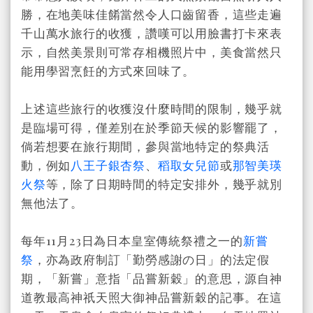
勝，在地美味佳餚當然令人口齒留香，這些走遍
千山萬水旅行的收獲，讚嘆可以用臉書打卡來表
示，自然美景則可常存相機照片中，美食當然只
能用學習烹飪的方式來回味了。
上述這些旅行的收獲沒什麼時間的限制，幾乎就
是臨場可得，僅差別在於季節天候的影響罷了，
倘若想要在旅行期間，參與當地特定的祭典活
動，例如
八王子銀杏祭
、
稻取女兒節
或
那智美瑛
火祭
等，除了日期時間的特定安排外，幾乎就別
無他法了。
每年11月23日為日本皇室傳統祭禮之一的
新嘗
祭
，亦為政府制訂「勤勞感謝の日」的法定假
期，「新嘗」意指「品嘗新穀」的意思，源自神
道教最高神祇天照大御神品嘗新穀的記事。在這