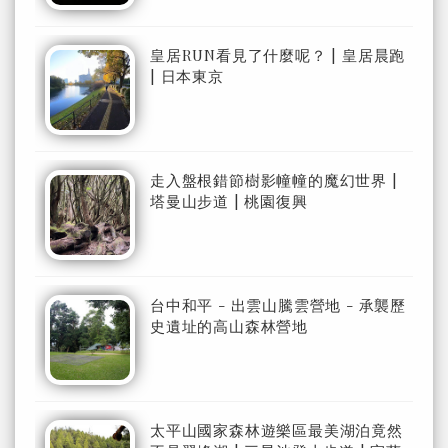
皇居RUN看見了什麼呢？ | 皇居晨跑
| 日本東京
走入盤根錯節樹影幢幢的魔幻世界 |
塔曼山步道 | 桃園復興
台中和平 - 出雲山騰雲營地 - 承襲歷
史遺址的高山森林營地
太平山國家森林遊樂區最美湖泊竟然