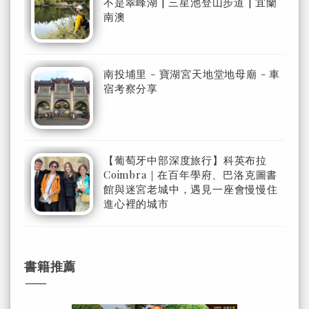
不是翠峰湖 | 三星池登山步道 | 宜蘭
南澳
南投埔里 - 寶湖宮天地堂地母廟 - 車
宿考察分享
【葡萄牙中部深度旅行】科英布拉
Coimbra｜在百年學府、巴洛克圖書
館與迷宮老城中，遇見一座會慢慢住
進心裡的城市
書籍推薦