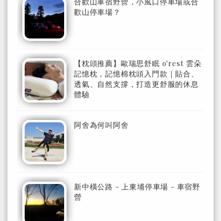
合歡山車宿野營，小風口停車場或合
歡山停車場？
【枕頭推薦】歐瑞思舒眠 o'rest 雲朵
記憶枕，記憶棉枕頭入門款｜貼合、
透氣、自然支撐，打造更舒服的休息
體驗
阿舍為何叫阿舍
新中橫公路 - 上東埔停車場 - 車宿野
營