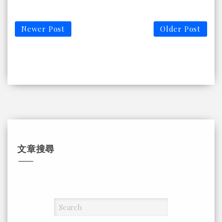
Newer Post
Older Post
文章搜尋