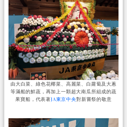
由大白菜、綠色花椰菜、高麗菜、白蘿蔔及大蔥
等滿船的鮮蔬，再加上一顆超大南瓜所組成的蔬
果寶船，代表著
JA東京中央
對新嘗祭的敬意