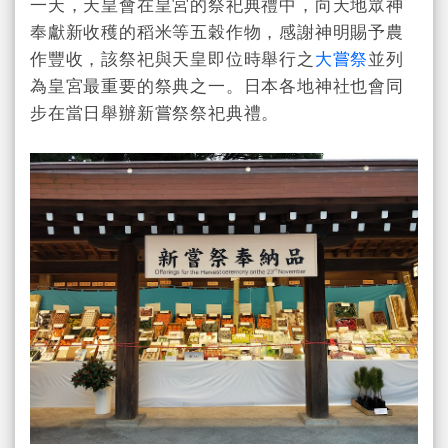
一天，天皇會在皇宮的祭祀典禮中，向天地眾神
奉獻新收穫的稻米等五穀作物，感謝神明賜予農
作豐收，該祭祀與天皇即位時舉行之
大嘗祭
並列
為皇宮最重要的祭典之一。日本各地神社也會同
步在當日舉辦新嘗祭祭祀典禮。