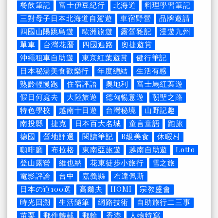
餐飲筆記
富士伊豆紀行
北海道
料理學習筆記
三對母子日本北海道自駕遊
車宿野營
品牌邀請
四國山陽跳島遊
歐洲旅遊
露營雜記
漫遊九州
單車
台灣花曆
四國遍路
奧捷遊賞
沖繩租車自助遊
東京紅葉遊賞
健行筆記
日本秘湯美食歡樂行
年度總結
生活有感
熟齡輕慢跑
住宿評語
奧地利
富士馬紅葉遊
假日何處去
大陸旅遊
德匈暢意遊
朝聖之路
特色學校
越南十日遊
台灣秘境
山野記趣
南投縣
捷克
日本百大名城
童言童語
跑旅
德國
營地評選
閱讀筆記
B級美食
休暇村
咖啡廳
布拉格
東南亞旅遊
越南自助遊
Lotto
登山露營
維也納
花東徒步小旅行
雪之旅
電影評論
台中
嘉義縣
布達佩斯
日本の道100選
高爾夫
HOMI
宗教盛會
時光回溯
生活隨筆
網路技術
自助旅行二三事
苗栗
郵件轉載
郵輪
香港
人物特寫