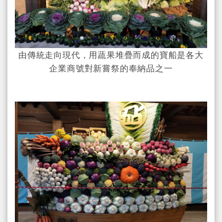
由傳統走向現代，用蔬果堆疊而成的寶船是各大
企業商號對新嘗祭的奉納品之一