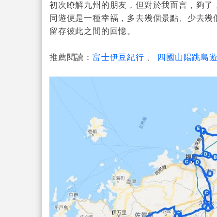
初次瞭解九州的朋友，但對於我而言，夠了
同遊便是一種幸福，多去幾個景點、少去幾
留存彼此之間的回憶。
推薦閱讀：
富士伊豆紀行
、
四國山陽跳島