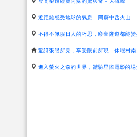
登高望遠縱覽阿蘇的驚與奇 - 大觀峰
近距離感受地球的氣息 - 阿蘇中岳火山
不得不佩服日人的巧思，廢棄隧道都能變身
驚訝張眼所見，享受眼前所現 - 休暇村
進入螢火之森的世界，體驗星際電影的場景