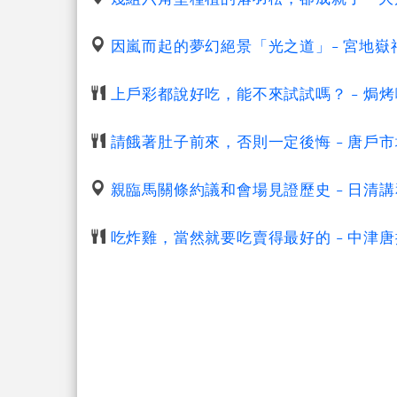
因嵐而起的夢幻絕景「光之道」- 宮地嶽
上戶彩都說好吃，能不來試試嗎？ - 焗烤咖哩飯
請餓著肚子前來，否則一定後悔 - 唐戶市
親臨馬關條約議和會場見證歷史 - 日清
吃炸雞，當然就要吃賣得最好的 - 中津