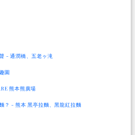
 - 通潤橋、五老ヶ滝
成趣園
ARE 熊本熊廣場
？ - 熊本 黑亭拉麵、黑龍紅拉麵