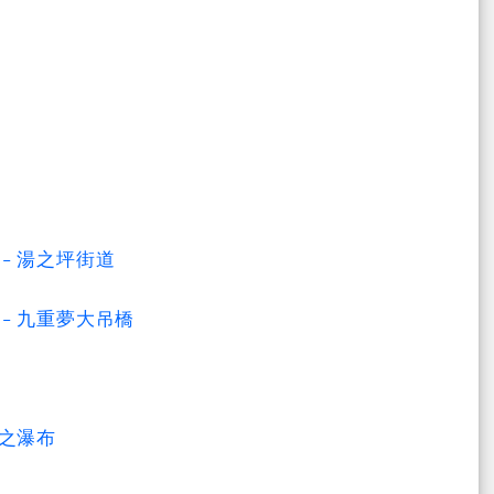
- 湯之坪街道
- 九重夢大吊橋
鍋之瀑布