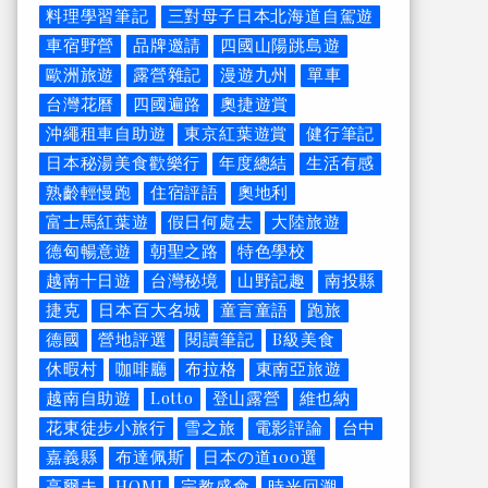
料理學習筆記
三對母子日本北海道自駕遊
車宿野營
品牌邀請
四國山陽跳島遊
歐洲旅遊
露營雜記
漫遊九州
單車
台灣花曆
四國遍路
奧捷遊賞
沖繩租車自助遊
東京紅葉遊賞
健行筆記
日本秘湯美食歡樂行
年度總結
生活有感
熟齡輕慢跑
住宿評語
奧地利
富士馬紅葉遊
假日何處去
大陸旅遊
德匈暢意遊
朝聖之路
特色學校
越南十日遊
台灣秘境
山野記趣
南投縣
捷克
日本百大名城
童言童語
跑旅
德國
營地評選
閱讀筆記
B級美食
休暇村
咖啡廳
布拉格
東南亞旅遊
越南自助遊
Lotto
登山露營
維也納
花東徒步小旅行
雪之旅
電影評論
台中
嘉義縣
布達佩斯
日本の道100選
高爾夫
HOMI
宗教盛會
時光回溯