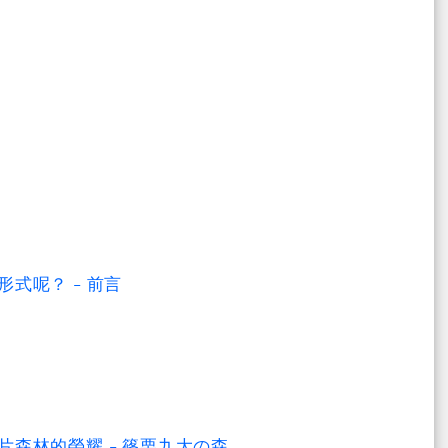
式呢？ - 前言
森林的榮耀 - 篠栗九大の森