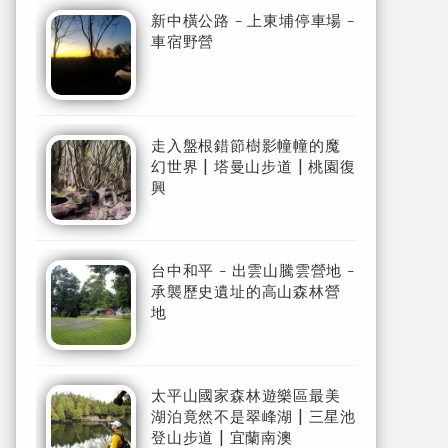
新中橫公路 - 上東埔停車場 -
車宿野營
走入盤根錯節樹影幢幢的魔
幻世界 | 塔曼山步道 | 桃園復
興
台中和平 - 出雲山騰雲營地 -
承襲歷史遺址的高山森林營
地
太平山國家森林遊樂區最美
湖泊竟然不是翠峰湖 | 三星池
登山步道 | 宜蘭南澳