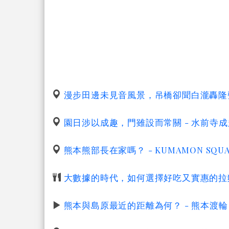
漫步田邊未見音風景，吊橋卻聞白瀧轟隆聲
園日涉以成趣，門雖設而常關 - 水前寺
熊本熊部長在家嗎？ - KUMAMON SQU
大數據的時代，如何選擇好吃又實惠的拉麵
熊本與島原最近的距離為何？ - 熊本渡輪