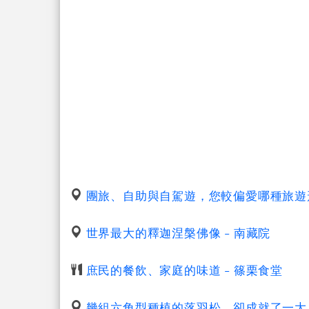
團旅、自助與自駕遊，您較偏愛哪種旅遊形
世界最大的釋迦涅槃佛像 - 南藏院
庶民的餐飲、家庭的味道 - 篠栗食堂
幾組六角型種植的落羽松，卻成就了一大片