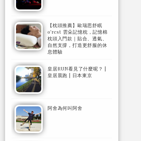
【枕頭推薦】歐瑞思舒眠
o'rest 雲朵記憶枕，記憶棉
枕頭入門款｜貼合、透氣、
自然支撐，打造更舒服的休
息體驗
皇居RUN看見了什麼呢？ |
皇居晨跑 | 日本東京
阿舍為何叫阿舍