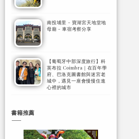
南投埔里 - 寶湖宮天地堂地
母廟 - 車宿考察分享
【葡萄牙中部深度旅行】科
英布拉 Coimbra｜在百年學
府、巴洛克圖書館與迷宮老
城中，遇見一座會慢慢住進
心裡的城市
書籍推薦