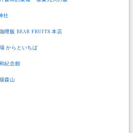
神社
 BEAR FRUITS 本店
場 からといちば
講和紀念館
唐揚森山