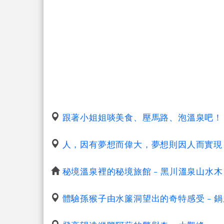
跟著小姐姐啖美食、壓馬路、泡溫泉吧！ 
人，因有夢想而偉大，夢想則因人而實現 
秘境溫泉裡的秘境旅館 - 黑川溫泉山水木
體驗孫猴子由水簾洞望出的奇特感受 - 