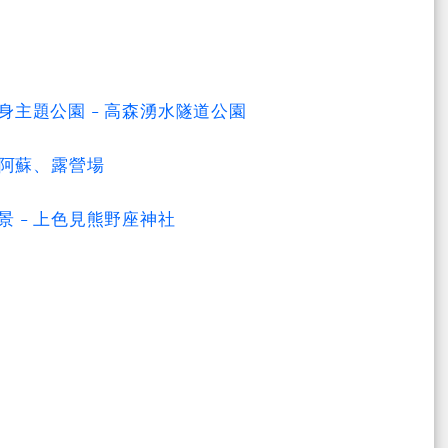
主題公園 - 高森湧水隧道公園
南阿蘇、露營場
 - 上色見熊野座神社